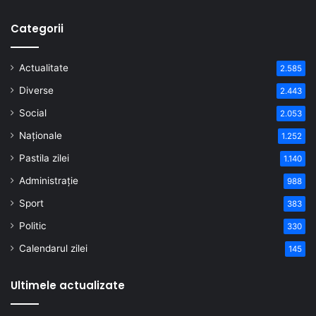
Categorii
Actualitate
2.585
Diverse
2.443
Social
2.053
Naționale
1.252
Pastila zilei
1.140
Administrație
988
Sport
383
Politic
330
Calendarul zilei
145
Ultimele actualizate