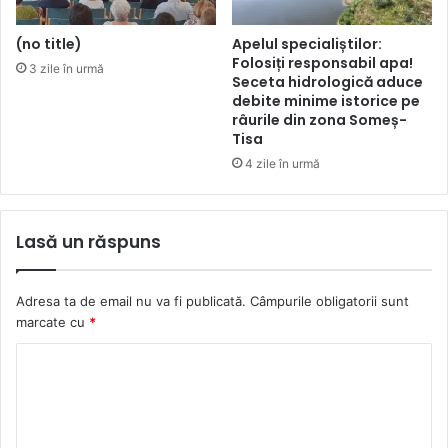
(no title)
Apelul specialiștilor:
Folosiți responsabil apa!
3 zile în urmă
Seceta hidrologică aduce
debite minime istorice pe
râurile din zona Someș-
Tisa
4 zile în urmă
Lasă un răspuns
Adresa ta de email nu va fi publicată.
Câmpurile obligatorii sunt
marcate cu
*
C
o
m
e