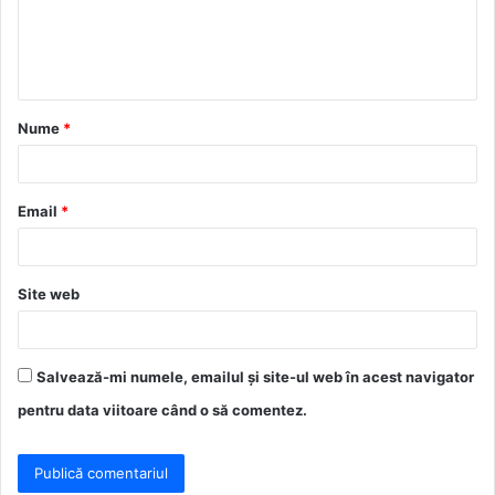
n
t
a
Nume
*
r
i
u
Email
*
*
Site web
Salvează-mi numele, emailul și site-ul web în acest navigator
pentru data viitoare când o să comentez.