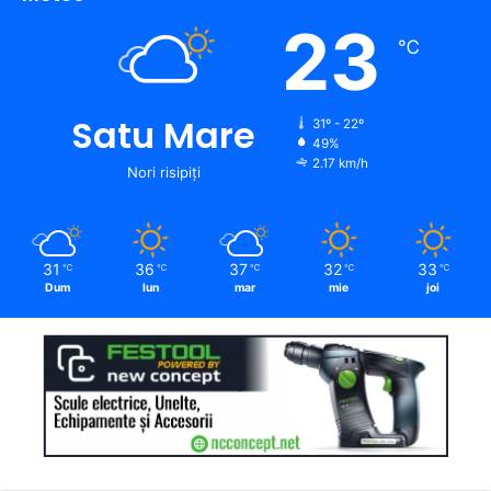
23
℃
Satu Mare
31º - 22º
49%
2.17 km/h
Nori risipiți
31
36
37
32
33
℃
℃
℃
℃
℃
Dum
lun
mar
mie
joi