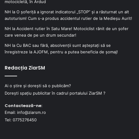
motocicletă, în Ardud
NH
la
O șoferiță a ignorat indicatorul „STOP” și a răsturnat un alt
autoturism! Cum s-a produs accidentul rutier de la Medieșu Aurit!
NH
la
Accident rutier în Satu Mare! Motociclist rănit de un șofer
care venea de pe un drum secundar!
NH
la
Cu BAC sau fără, absolvenții sunt așteptați să se
înregistreze la AJOFM, pentru a putea beneficia de șomaj!
Redacția ZiarSM
Ai o știre și dorești să o publicăm?
Dorești spațiu publicitar în cadrul portalului ZiarSM ?
Contactează-ne:
Email: info@ziarsm.ro
Tel: 0775276450