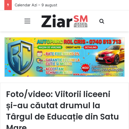
Începeți ziua cu o pastilă…de zâmbet!
Meniu
Caută
Foto/video: Viitorii liceeni
și-au căutat drumul la
Târgul de Educație din Satu
Mare