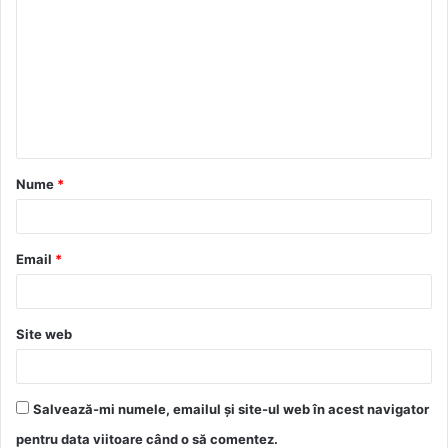
o
m
e
n
t
a
Nume
*
r
i
u
Email
*
*
Site web
Salvează-mi numele, emailul și site-ul web în acest navigator
pentru data viitoare când o să comentez.