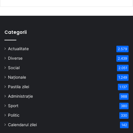
Categorii
Actualitate
2.579
Diverse
2.439
Social
2.051
Naționale
1.249
Pastila zilei
1.137
Administrație
988
Sport
380
Politic
330
Calendarul zilei
142