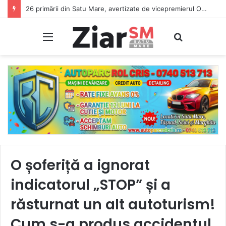
26 primării din Satu Mare, avertizate de vicepremierul Oana Gheorghiu: Dacă nu se înscriu în Ghișeul.ro, pierd bani de la bugetul de stat
Meniu
Caută
O șoferiță a ignorat
indicatorul „STOP” și a
răsturnat un alt autoturism!
Cum s-a produs accidentul