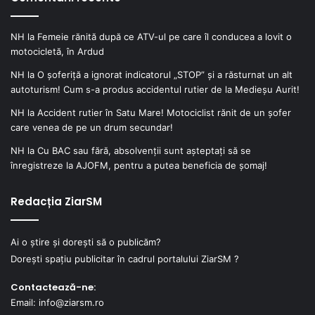
NH
la
Femeie rănită după ce ATV-ul pe care îl conducea a lovit o
motocicletă, în Ardud
NH
la
O șoferiță a ignorat indicatorul „STOP” și a răsturnat un alt
autoturism! Cum s-a produs accidentul rutier de la Medieșu Aurit!
NH
la
Accident rutier în Satu Mare! Motociclist rănit de un șofer
care venea de pe un drum secundar!
NH
la
Cu BAC sau fără, absolvenții sunt așteptați să se
înregistreze la AJOFM, pentru a putea beneficia de șomaj!
Redacția ZiarSM
Ai o știre și dorești să o publicăm?
Dorești spațiu publicitar în cadrul portalului ZiarSM ?
Contactează-ne:
Email: info@ziarsm.ro