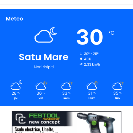
Meteo
30
℃
Satu Mare
30º - 25º
40%
2.33 km/h
Nori risipiți
28
36
33
31
35
℃
℃
℃
℃
℃
joi
vin
sâm
Dum
lun