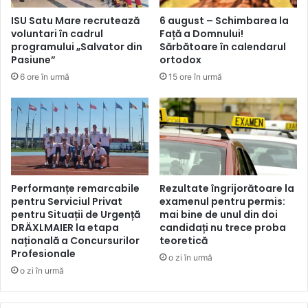
ISU Satu Mare recrutează
6 august – Schimbarea la
voluntari în cadrul
Față a Domnului!
programului „Salvator din
Sărbătoare în calendarul
Pasiune”
ortodox
6 ore în urmă
15 ore în urmă
Performanțe remarcabile
Rezultate îngrijorătoare la
pentru Serviciul Privat
examenul pentru permis:
pentru Situații de Urgență
mai bine de unul din doi
DRÄXLMAIER la etapa
candidați nu trece proba
națională a Concursurilor
teoretică
Profesionale
o zi în urmă
o zi în urmă