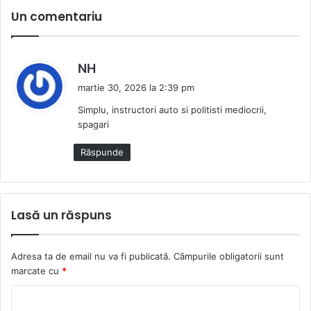
Un comentariu
s
NH
p
martie 30, 2026 la 2:39 pm
u
Simplu, instructori auto si politisti mediocrii,
n
spagari
e
:
Răspunde
Lasă un răspuns
Adresa ta de email nu va fi publicată.
Câmpurile obligatorii sunt
marcate cu
*
C