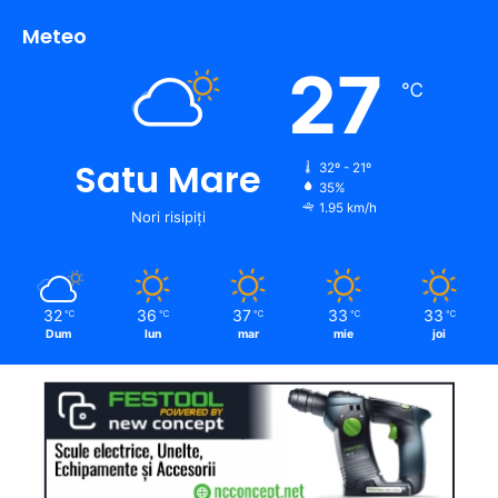
Meteo
27
℃
Satu Mare
32º - 21º
35%
1.95 km/h
Nori risipiți
32
36
37
33
33
℃
℃
℃
℃
℃
Dum
lun
mar
mie
joi