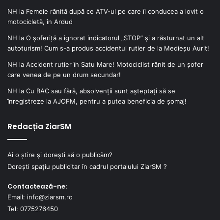
NH
la
Femeie rănită după ce ATV-ul pe care îl conducea a lovit o
motocicletă, în Ardud
NH
la
O șoferiță a ignorat indicatorul „STOP” și a răsturnat un alt
autoturism! Cum s-a produs accidentul rutier de la Medieșu Aurit!
NH
la
Accident rutier în Satu Mare! Motociclist rănit de un șofer
care venea de pe un drum secundar!
NH
la
Cu BAC sau fără, absolvenții sunt așteptați să se
înregistreze la AJOFM, pentru a putea beneficia de șomaj!
Redacția ZiarSM
Ai o știre și dorești să o publicăm?
Dorești spațiu publicitar în cadrul portalului ZiarSM ?
Contactează-ne:
Email: info@ziarsm.ro
Tel: 0775276450