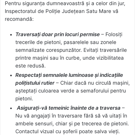
Pentru siguranța dumneavoastră și a celor din jur,
Inspectoratul de Poliție Județean Satu Mare vă
recomandă:
Traversați doar prin locuri permise
– Folosiți
trecerile de pietoni, pasarelele sau zonele
semnalizate corespunzător. Evitați traversările
printre mașini sau în curbe, unde vizibilitatea
este redusă.
Respectați semnalele luminoase și indicațiile
polițistului rutier
– Chiar dacă nu circulă mașini,
așteptați culoarea verde a semaforului pentru
pietoni.
Asigurați-vă temeinic înainte de a traversa
–
Nu vă angajați în traversare fără să vă uitați în
ambele sensuri, chiar și pe trecerea de pietoni.
Contactul vizual cu șoferii poate salva vieți.