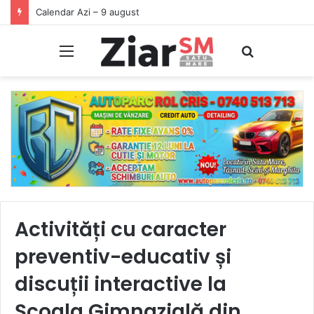
Începeți ziua cu o pastilă…de zâmbet!
Meniu
Caută
Activități cu caracter
preventiv-educativ și
discuții interactive la
Școala Gimnazială din