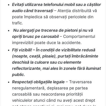
Evitați utilizarea telefonului mobil sau a căștilor
audio când traversați
– Atenția distribuită vă
poate împiedica să observați pericolele din
trafic.
Nu alergați pe trecerea de pietoni și nu vă
opriți brusc pe carosabil
– Comportamentul
imprevizibil poate duce la accidente.
Fiți vizibili! – În condiții de vizibilitate redusă
(noapte, ceață, ploaie), purtați îmbrăcăminte
deschisă la culoare sau cu elemente
reflectorizante, mai ales în zonele fără iluminat
public.
Respectați obligațiile legale
– Traversarea
neregulamentară, deplasarea pe partea
carosabilă sau neacordarea priorității
vehiculelor atunci când nu aveți acest drept