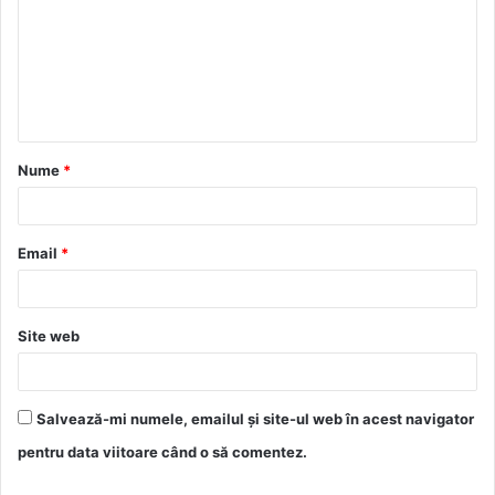
m
e
n
t
a
Nume
*
r
i
u
Email
*
*
Site web
Salvează-mi numele, emailul și site-ul web în acest navigator
pentru data viitoare când o să comentez.