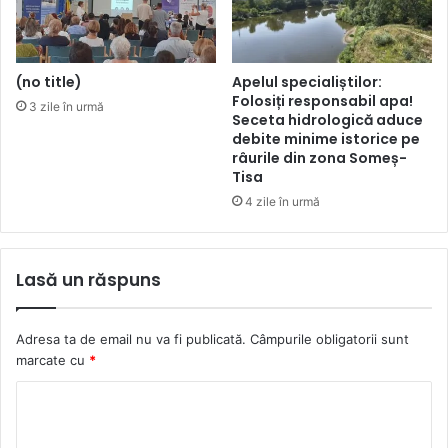
(no title)
Apelul specialiștilor:
Folosiți responsabil apa!
3 zile în urmă
Seceta hidrologică aduce
debite minime istorice pe
râurile din zona Someș-
Tisa
4 zile în urmă
Lasă un răspuns
Adresa ta de email nu va fi publicată.
Câmpurile obligatorii sunt
marcate cu
*
C
o