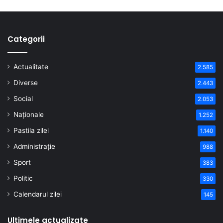
Categorii
Actualitate
2.585
Diverse
2.443
Social
2.053
Naționale
1.252
Pastila zilei
1.140
Administrație
988
Sport
383
Politic
330
Calendarul zilei
145
Ultimele actualizate