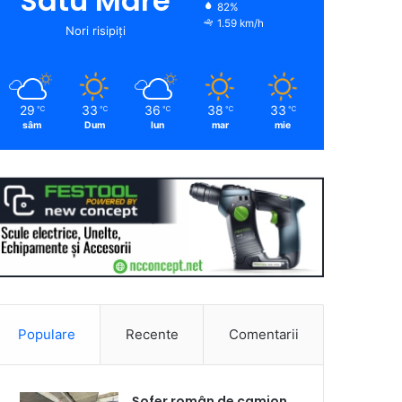
Satu Mare
82%
1.59 km/h
Nori risipiți
29
33
36
38
33
℃
℃
℃
℃
℃
sâm
Dum
lun
mar
mie
Populare
Recente
Comentarii
Șofer român de camion