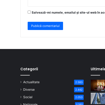
Salvează-mi numele, emailul și site-ul web în ac
Categorii
Ultimel
Actualitate
2.583
Diverse
2.442
Social
2.053
Naționale
1.251