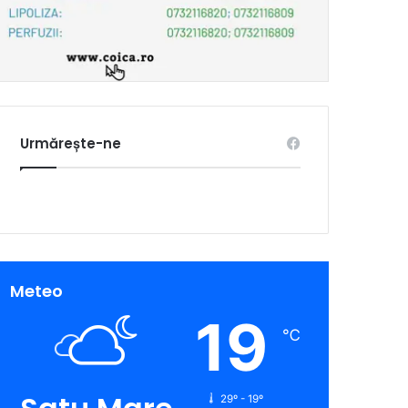
Urmărește-ne
Meteo
19
℃
29º - 19º