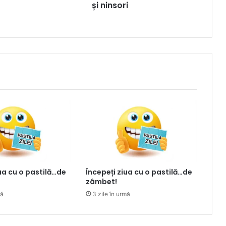
și ninsori
iua cu o pastilă…de
Începeți ziua cu o pastilă…de
zâmbet!
mă
3 zile în urmă