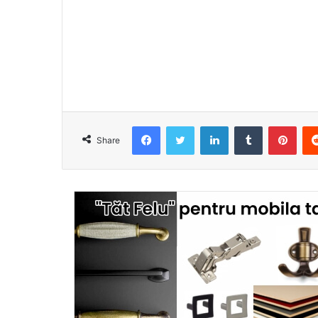
Facebook
Twitter
LinkedIn
Tumblr
Pint
Share