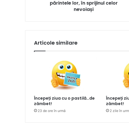
părintele lor, în sprijinul celor
nevoiași
Articole similare
Începeți ziua cu o pastilă…de
Începeți z
zâmbet!
zâmbet!
23 de ore în urmă
2 zile în ur