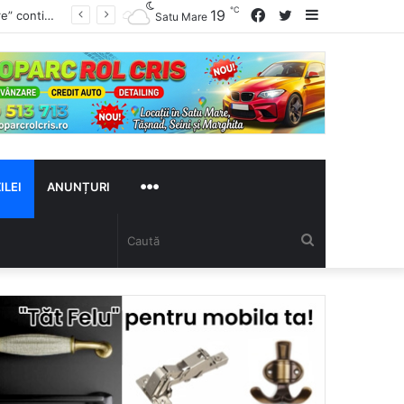
℃
Facebook
Twitter
Sidebar
19
mplet
Satu Mare
MAI
ILEI
ANUNȚURI
Caută
MULTE