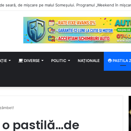
 a stadionului și a bugetului clubului CSM Olimpia Satu Mare. Vezi lotul co
AȚIE
DIVERSE
POLITIC
NAȚIONALE
PASTILA Z
 zâmbet!
u o pastilă…de