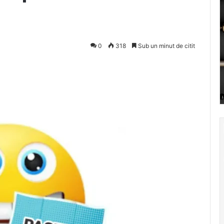
0
318
Sub un minut de citit
Pocket