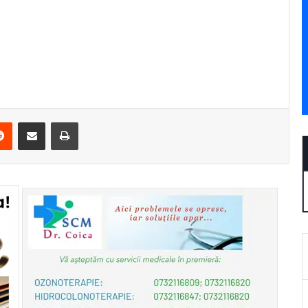
erest
Reddit
Share via Email
Print