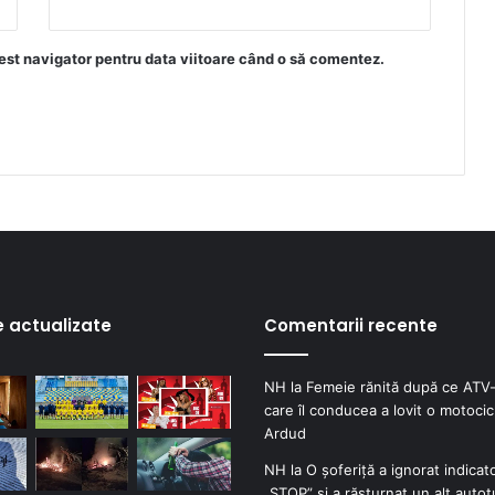
est navigator pentru data viitoare când o să comentez.
e actualizate
Comentarii recente
NH
la
Femeie rănită după ce ATV-
care îl conducea a lovit o motocicl
Ardud
NH
la
O șoferiță a ignorat indicat
„STOP” și a răsturnat un alt autot