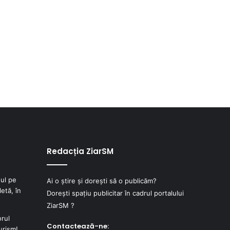
Redacția ZiarSM
ul pe
Ai o știre și dorești să o publicăm?
etă, în
Dorești spațiu publicitar în cadrul portalului
ZiarSM ?
orul
Contactează-ne:
urism!