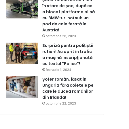
în stare de șoc, după ce
a blocat platforma plină
cu BMW-uri noi sub un
pod de cale ferată în
Austria!
octombrie 28, 2023
Surpriză pentru polițiștii
rutieri! Au oprit în trafic
o maşină inscripţionată
cu textul ”Police”!
februarie 1, 2024
Șofer român, lăsat în
Ungaria fără coletele pe
care le ducea românilor
din Irlanda!
octombrie 22, 2023