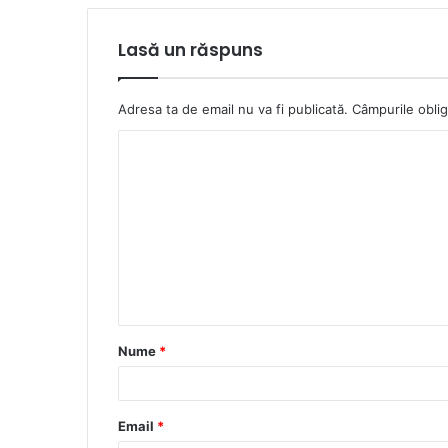
Lasă un răspuns
Adresa ta de email nu va fi publicată.
Câmpurile oblig
C
o
m
e
n
t
a
Nume
*
r
i
u
Email
*
*