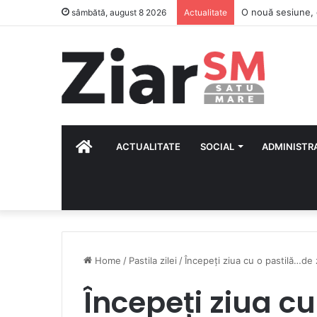
Situația lotului,
sâmbătă, august 8 2026
Actualitate
HOME
ACTUALITATE
SOCIAL
ADMINISTR
Home
/
Pastila zilei
/
Începeți ziua cu o pastilă…de
Începeți ziua c