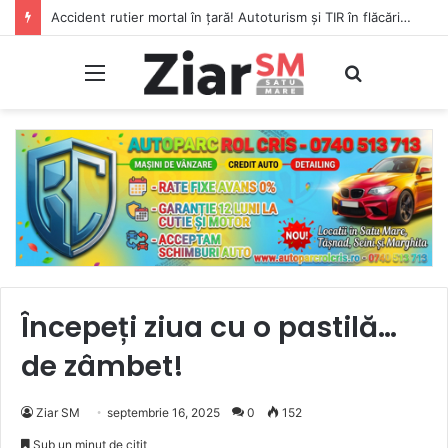
Accident rutier mortal în țară! Autoturism și TIR în flăcări, șofer carbonizat!
Meniu
Caută
Începeți ziua cu o pastilă…
de zâmbet!
Ziar SM
septembrie 16, 2025
0
152
Sub un minut de citit