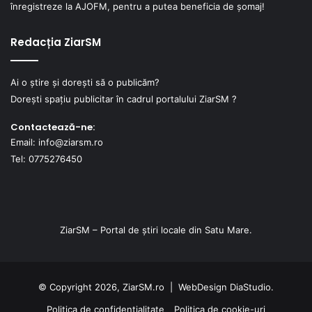
înregistreze la AJOFM, pentru a putea beneficia de șomaj!
Redacția ZiarSM
Ai o știre și dorești să o publicăm?
Dorești spațiu publicitar în cadrul portalului ZiarSM ?
Contactează-ne:
Email: info@ziarsm.ro
Tel: 0775276450
ZiarSM – Portal de știri locale din Satu Mare.
© Copyright 2026, ZiarSM.ro |
WebDesign
DiaStudio.
Politica de confidențialitate
Politica de cookie-uri