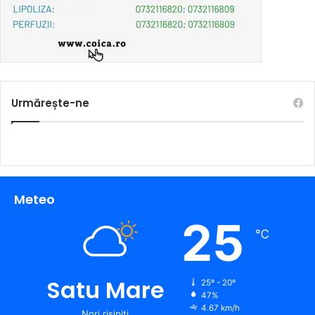
Urmărește-ne
Meteo
25
℃
Satu Mare
25º - 20º
47%
4.67 km/h
Nori risipiți