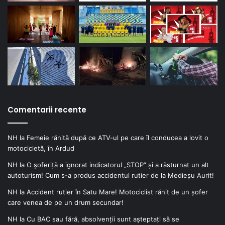
Comentarii recente
NH
la
Femeie rănită după ce ATV-ul pe care îl conducea a lovit o
motocicletă, în Ardud
NH
la
O șoferiță a ignorat indicatorul „STOP” și a răsturnat un alt
autoturism! Cum s-a produs accidentul rutier de la Medieșu Aurit!
NH
la
Accident rutier în Satu Mare! Motociclist rănit de un șofer
care venea de pe un drum secundar!
NH
la
Cu BAC sau fără, absolvenții sunt așteptați să se