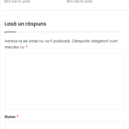
3 zile în urmă
4 zile în urmă
Lasă un răspuns
Adresa ta de email nu va fi publicată.
Câmpurile obligatorii sunt
marcate cu
*
C
o
m
e
n
t
a
Nume
*
r
i