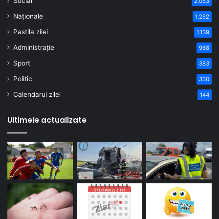
Social
2.053
Naționale
1.252
Pastila zilei
1.139
Administrație
988
Sport
383
Politic
330
Calendarul zilei
144
Ultimele actualizate