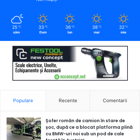
25
33
36
38
32
℃
℃
℃
℃
℃
sâm
Dum
lun
mar
mie
Populare
Recente
Comentarii
Șofer român de camion în stare de
șoc, după ce a blocat platforma plină
cu BMW-uri noi sub un pod de cale