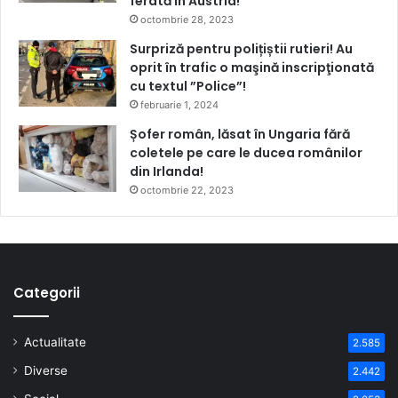
ferată în Austria!
octombrie 28, 2023
Surpriză pentru polițiștii rutieri! Au
oprit în trafic o maşină inscripţionată
cu textul ”Police”!
februarie 1, 2024
Șofer român, lăsat în Ungaria fără
coletele pe care le ducea românilor
din Irlanda!
octombrie 22, 2023
Categorii
Actualitate
2.585
Diverse
2.442