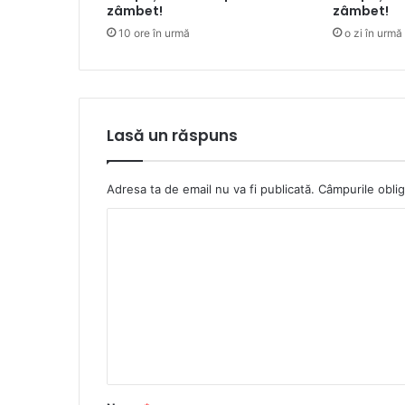
zâmbet!
zâmbet!
10 ore în urmă
o zi în urmă
Lasă un răspuns
Adresa ta de email nu va fi publicată.
Câmpurile oblig
C
o
m
e
n
t
a