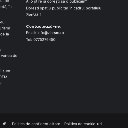
ul pe
Ai o știre și dorești să o publicăm?
etă, în
Dorești spațiu publicitar în cadrul portalului
ZiarSM ?
orul
Contactează-ne:
urism!
Email: info@ziarsm.ro
de la
Tel: 0775276450
e!
e venea de
i sunt
JOFM,
j!
Facebook
Twitter
Politica de confidențialitate
Politica de cookie-uri