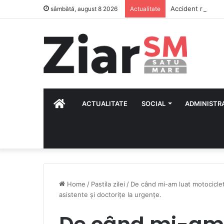
Accident rutier mo
sâmbătă, august 8 2026
Actualitate
HOME
ACTUALITATE
SOCIAL
ADMINISTR
Home
/
Pastila zilei
/
De când mi-am luat motocicle
asistente și doctorițe la urgențe.