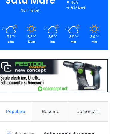
Satu Mare
40%
6.12 km/h
Nori risipiți
31
33
36
39
34
℃
℃
℃
℃
℃
sâm
Dum
lun
mar
mie
Populare
Recente
Comentarii
Șofer român de camion