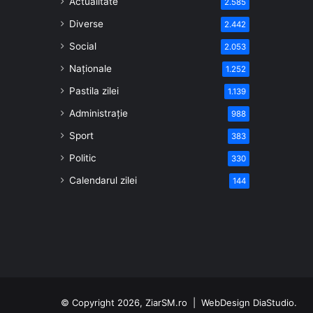
Actualitate
2.585
Diverse
2.442
Social
2.053
Naționale
1.252
Pastila zilei
1.139
Administrație
988
Sport
383
Politic
330
Calendarul zilei
144
© Copyright 2026, ZiarSM.ro |
WebDesign
DiaStudio.