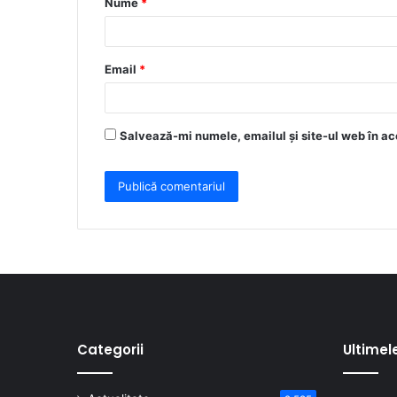
Nume
*
r
i
u
Email
*
*
Salvează-mi numele, emailul și site-ul web în ac
Categorii
Ultimel