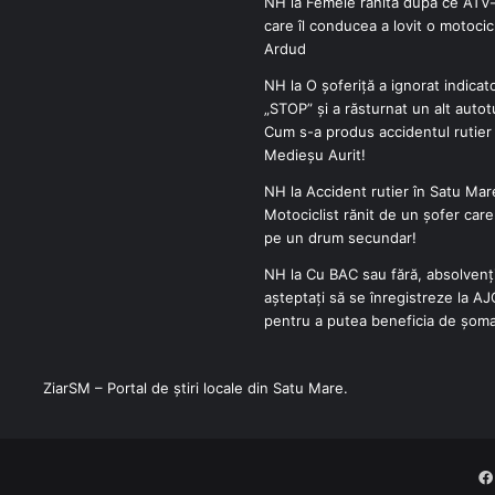
NH
la
Femeie rănită după ce ATV-
care îl conducea a lovit o motocicl
Ardud
NH
la
O șoferiță a ignorat indicat
„STOP” și a răsturnat un alt autot
Cum s-a produs accidentul rutier 
Medieșu Aurit!
NH
la
Accident rutier în Satu Mar
Motociclist rănit de un șofer car
pe un drum secundar!
NH
la
Cu BAC sau fără, absolvenți
așteptați să se înregistreze la A
pentru a putea beneficia de șoma
ZiarSM – Portal de știri locale din Satu Mare.