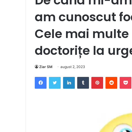
De când mi-am 
am cunoscut foa
Cele mai multe 
doctorițe la urg
Ziar SM
august 2, 2023
Facebook
Twitter
LinkedIn
Tumblr
Pinterest
Reddit
Po