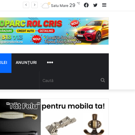
℃
29
Facebook
Twitter
Sidebar
Satu Mare
ILEI
ANUNȚURI
MAI
Caută
MULTE