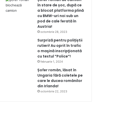
în stare de șoc, după ce
a blocat platforma plină
cu BMW-uri noi sub un
pod de cale ferată în
Austria!
octombrie 28, 2023
Surpriză pentru polițiștii
rutieri! Au oprit în trafic
o maşină inscripţionată
cu textul ”Police”!
februarie 1, 2024
Șofer român, lăsat în
Ungaria fără coletele pe
care le ducea românilor
din Irlanda!
octombrie 22, 2023