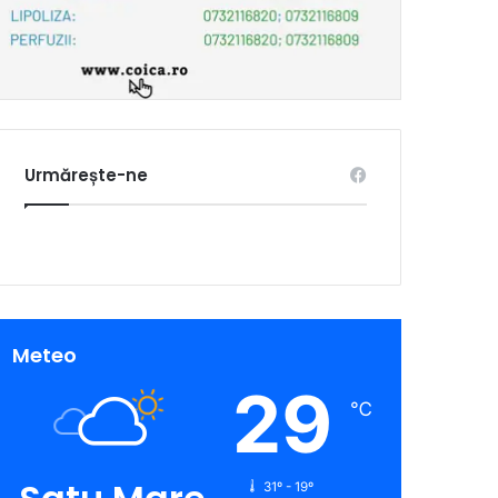
Urmărește-ne
Meteo
29
℃
31º - 19º