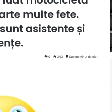
luat motocicletă
rte multe fete.
sunt asistente și
ențe.
0
343
Sub un minut de citit
cket