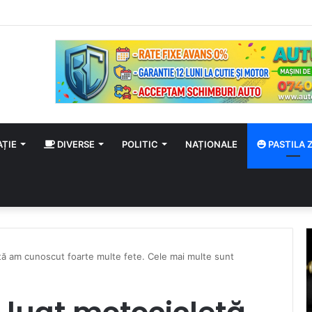
rtal în țară! Autoturism și TIR în flăcări, șofer carbonizat!
AȚIE
DIVERSE
POLITIC
NAȚIONALE
PASTILA Z
tă am cunoscut foarte multe fete. Cele mai multe sunt