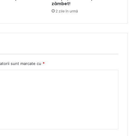
zâmbet!
2 zile în urmă
atorii sunt marcate cu
*