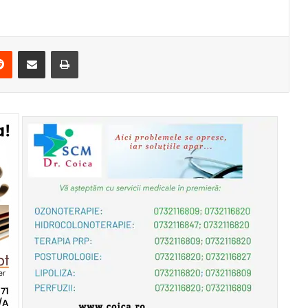
erest
Reddit
Share via Email
Print