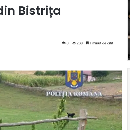
in Bistrița
0
268
1 minut de citit
Pocket