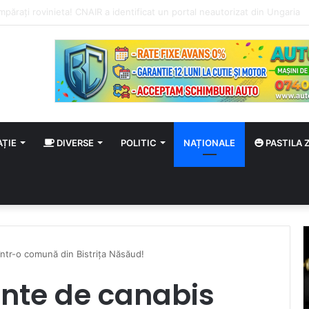
e” continuă la Satu Mare cu două antrenamente gratuite pe malul Someș
AȚIE
DIVERSE
POLITIC
NAȚIONALE
PASTILA Z
într-o comună din Bistrița Năsăud!
ante de canabis