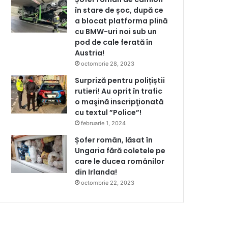
în stare de șoc, după ce
a blocat platforma plină
cu BMW-uri noi sub un
pod de cale ferată în
Austria!
octombrie 28, 2023
Surpriză pentru polițiștii
rutieri! Au oprit în trafic
o maşină inscripţionată
cu textul ”Police”!
februarie 1, 2024
Șofer român, lăsat în
Ungaria fără coletele pe
care le ducea românilor
din Irlanda!
octombrie 22, 2023