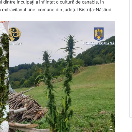
l dintre inculpați a înființat o cultură de canabis, în
n extravilanul unei comune din județul Bistrița-Năsăud.