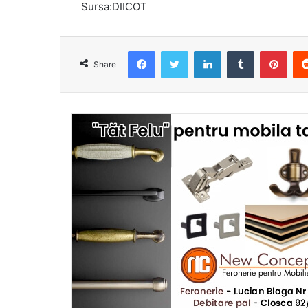
Sursa:DIICOT
Facebook
Twitter
LinkedIn
Tumblr
Pint
Share