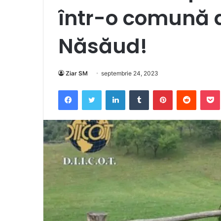
într-o comună d
Năsăud!
Ziar SM
septembrie 24, 2023
Facebook
Twitter
LinkedIn
Tumblr
Pinterest
Reddit