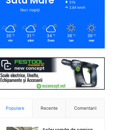
Satu Mare
51%
2.84 km/h
Nori risipiți
35
31
34
36
39
℃
℃
℃
℃
℃
vin
sâm
Dum
lun
mar
Populare
Recente
Comentarii
Șofer român de camion