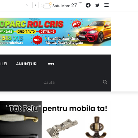
℃
Facebook
Twitter
Sidebar
27
ului
Satu Mare
MAI
ILEI
ANUNȚURI
Caută
MULTE