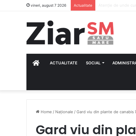
„Weekend în mișcar
vineri, august 7 2026
Actualitate
HOME
ACTUALITATE
SOCIAL
ADMINISTR
Home
/
Naționale
/
Gard viu din plante de canabis 
Gard viu din pl