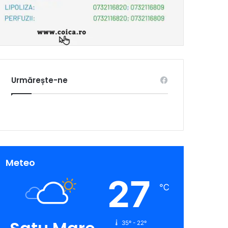
Urmărește-ne
Meteo
27
℃
35º - 22º