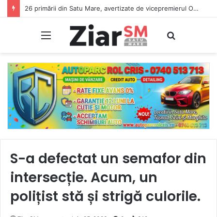
26 primării din Satu Mare, avertizate de vicepremierul Oana Gheorghiu: Dacă nu se înscriu în Ghișeul.ro, pierd bani de la bugetul de stat
Meniu
Caută
S-a defectat un semafor din
intersecție. Acum, un
polițist stă și strigă culorile.