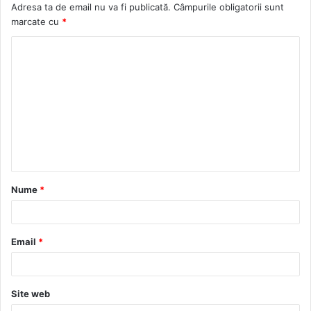
Adresa ta de email nu va fi publicată.
Câmpurile obligatorii sunt
marcate cu
*
C
o
m
e
n
t
a
Nume
*
r
i
u
Email
*
*
Site web