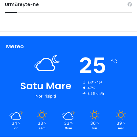
Urmărește-ne
Meteo
25
℃
Satu Mare
34º - 19º
47%
3.56 km/h
Nori risipiți
34
33
33
36
39
℃
℃
℃
℃
℃
vin
sâm
Dum
lun
mar