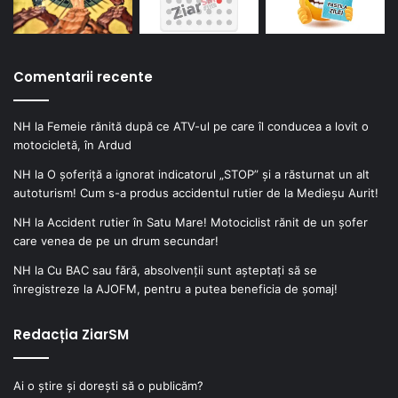
Comentarii recente
NH
la
Femeie rănită după ce ATV-ul pe care îl conducea a lovit o
motocicletă, în Ardud
NH
la
O șoferiță a ignorat indicatorul „STOP” și a răsturnat un alt
autoturism! Cum s-a produs accidentul rutier de la Medieșu Aurit!
NH
la
Accident rutier în Satu Mare! Motociclist rănit de un șofer
care venea de pe un drum secundar!
NH
la
Cu BAC sau fără, absolvenții sunt așteptați să se
înregistreze la AJOFM, pentru a putea beneficia de șomaj!
Redacția ZiarSM
Ai o știre și dorești să o publicăm?