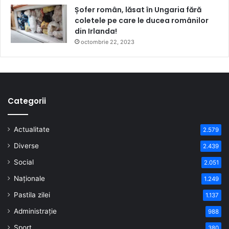
Șofer român, lăsat în Ungaria fără
coletele pe care le ducea românilor
din Irlanda!
octombrie 22, 2023
Categorii
Actualitate
2.579
Diverse
2.439
Social
2.051
Naționale
1.249
Pastila zilei
1.137
Administrație
988
Sport
380