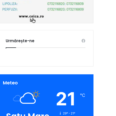
Urmărește-ne
Meteo
21
℃
29º - 21º