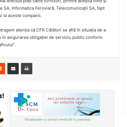
i efectua plăți către furnizori, printre aceștia fiind și
are SA, Informatica Feroviară, Telecomunicații SA, fapt
și la aceste companii.
ragem atenția că CFR Călători se află în situația de a
ve în asigurarea obligației de serviciu public conform
ficului”.
erest
Reddit
Share via Email
Print