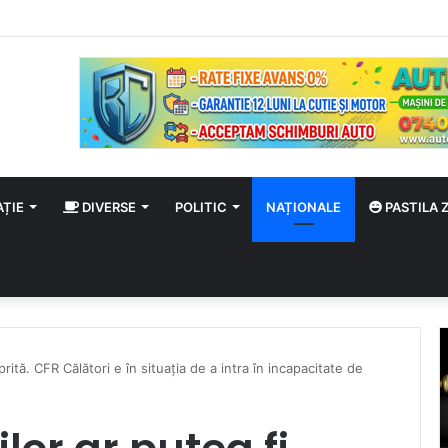
 august
AȚIE
DIVERSE
POLITIC
NAȚIONALE
PASTILA Z
prită. CFR Călători e în situaţia de a intra în incapacitate de