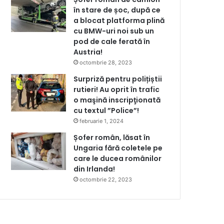
în stare de șoc, după ce
a blocat platforma plină
cu BMW-uri noi sub un
pod de cale ferată în
Austria!
octombrie 28, 2023
Surpriză pentru polițiștii
rutieri! Au oprit în trafic
o maşină inscripţionată
cu textul ”Police”!
februarie 1, 2024
Șofer român, lăsat în
Ungaria fără coletele pe
care le ducea românilor
din Irlanda!
octombrie 22, 2023