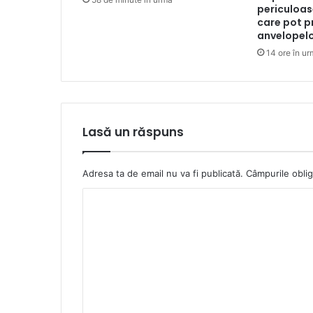
periculoas
care pot p
anvelopel
14 ore în u
Lasă un răspuns
Adresa ta de email nu va fi publicată.
Câmpurile oblig
C
o
m
e
n
t