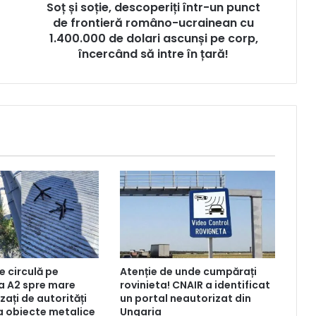
Soț și soție, descoperiți într-un punct
de frontieră româno-ucrainean cu
1.400.000 de dolari ascunși pe corp,
încercând să intre în țară!
re circulă pe
Atenție de unde cumpărați
a A2 spre mare
rovinieta! CNAIR a identificat
zați de autorități
un portal neautorizat din
la obiecte metalice
Ungaria