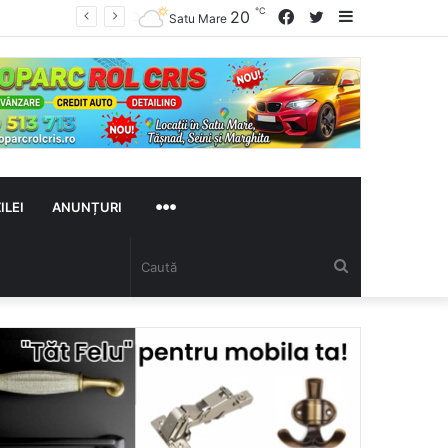
℃
Facebook
Twitter
Sidebar
20
Satu Mare
MAI
ILEI
ANUNȚURI
Caută
MULTE