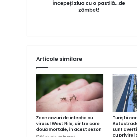
Începeți ziua cu o pastilă...de
zâmbet!
Articole similare
Zece cazuri de infecție cu
Turiștii ca
virusul West Nile, dintre care
Autostrad
două mortale, în acest sezon
sunt averti
cu privire 
58 de minute în urmă