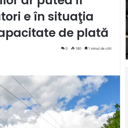
lor ar putea fi
ori e în situaţia
capacitate de plată
0
180
1 minut de citit
Pocket