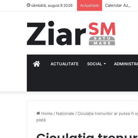
Calendar Azi – 8
sâmbătă, august 8 2026
Actualitate
HOME
ACTUALITATE
SOCIAL
ADMINISTR
Home
/
Naționale
/
Ciculația trenurilor ar putea fi o
plată