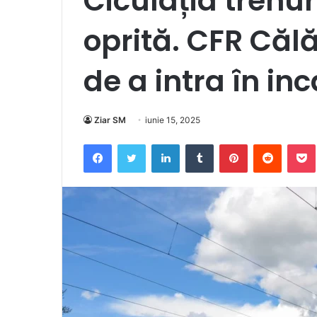
Ciculația trenuri
oprită. CFR Călăt
de a intra în in
Ziar SM
iunie 15, 2025
Facebook
Twitter
LinkedIn
Tumblr
Pinterest
Reddit