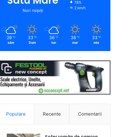
Satu Mare
78%
2 km/h
Nori risipiți
29
33
36
38
33
℃
℃
℃
℃
℃
sâm
Dum
lun
mar
mie
Populare
Recente
Comentarii
Șofer român de camion