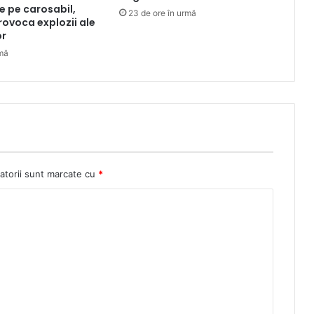
e pe carosabil,
23 de ore în urmă
rovoca explozii ale
or
rmă
atorii sunt marcate cu
*