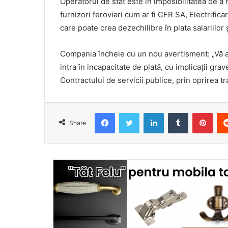
Operatorul de stat este în imposibilitatea de a ma
furnizori feroviari cum ar fi CFR SA, Electrific
care poate crea dezechilibre în plata salariilor 
Compania încheie cu un nou avertisment: „Vă at
intra în incapacitate de plată, cu implicații gra
Contractului de servicii publice, prin oprirea tra
Facebook
Twitter
LinkedIn
Tumblr
Pint
Share