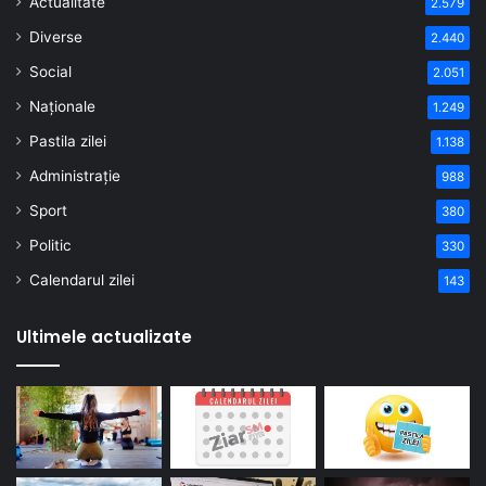
Actualitate
2.579
Diverse
2.440
Social
2.051
Naționale
1.249
Pastila zilei
1.138
Administrație
988
Sport
380
Politic
330
Calendarul zilei
143
Ultimele actualizate