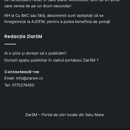
care venea de pe un drum secundar!
NH
la
Cu BAC sau fără, absolvenții sunt așteptați să se
înregistreze la AJOFM, pentru a putea beneficia de șomaj!
Redacția ZiarSM
Ai o știre și dorești să o publicăm?
Dorești spațiu publicitar în cadrul portalului ZiarSM ?
Contactează-ne:
Email: info@ziarsm.ro
Tel: 0775276450
ZiarSM – Portal de știri locale din Satu Mare.