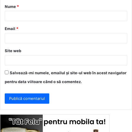
Nume
*
r
i
u
Email
*
*
Site web
Salvează-mi numele, emailul și site-ul web în acest navigator
pentru data viitoare când o să comentez.