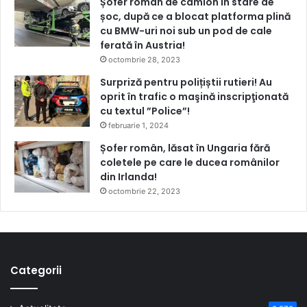
Șofer român de camion în stare de
șoc, după ce a blocat platforma plină
cu BMW-uri noi sub un pod de cale
ferată în Austria!
octombrie 28, 2023
Surpriză pentru polițiștii rutieri! Au
oprit în trafic o maşină inscripţionată
cu textul ”Police”!
februarie 1, 2024
Șofer român, lăsat în Ungaria fără
coletele pe care le ducea românilor
din Irlanda!
octombrie 22, 2023
Categorii