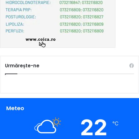
Urmărește-ne
Meteo
22
℃