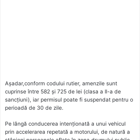
Așadar,conform codului rutier, amenzile sunt
cuprinse între 582 și 725 de lei (clasa a II-a de
sancțiuni), iar permisul poate fi suspendat pentru o
perioadă de 30 de zile.
Pe lângă conducerea intenționată a unui vehicul
prin accelerarea repetată a motorului, de natură a
stânjeni persoanele aflate în zona drumului public,