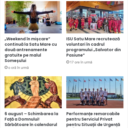
„Weekend în mișcare”
ISU Satu Mare recrutează
continuă la Satu Mare cu
voluntari în cadrul
două antrenamente
programului „Salvator din
gratuite pe malul
Pasiune”
Someșului
17 ore în urmă
o oră în urmă
6 august – Schimbarea la
Performanțe remarcabile
Față a Domnului!
pentru Serviciul Privat
Sărbătoare în calendarul
pentru Situații de Urgență