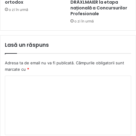
ortodox
DRÄXLMAIER la etapa
națională a Concursurilor
o zi în urmă
Profesionale
o zi în urmă
Lasă un răspuns
Adresa ta de email nu va fi publicată.
Câmpurile obligatorii sunt
marcate cu
*
C
o
m
e
n
t
a