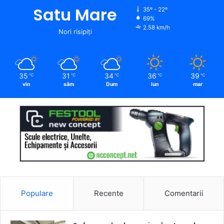
Satu Mare
35º - 22º
69%
2.58 km/h
Nori risipiți
35
31
34
36
39
℃
℃
℃
℃
℃
vin
sâm
Dum
lun
mar
Populare
Recente
Comentarii