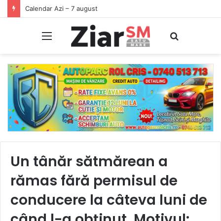
Începeți ziua cu o pastilă…de zâmbet!
Meniu
Caută
Un tânăr sătmărean a
rămas fără permisul de
conducere la câteva luni de
când l-a obținut. Motivul: