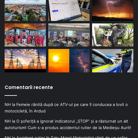
Comentarii recente
NH
la
Femeie rănită după ce ATV-ul pe care îl conducea a lovit o
motocicletă, în Ardud
NH
la
O șoferiță a ignorat indicatorul „STOP” și a răsturnat un alt
autoturism! Cum s-a produs accidentul rutier de la Medieșu Aurit!
NH
la
Accident rutier în Satu Mare! Motociclist rănit de un șofer