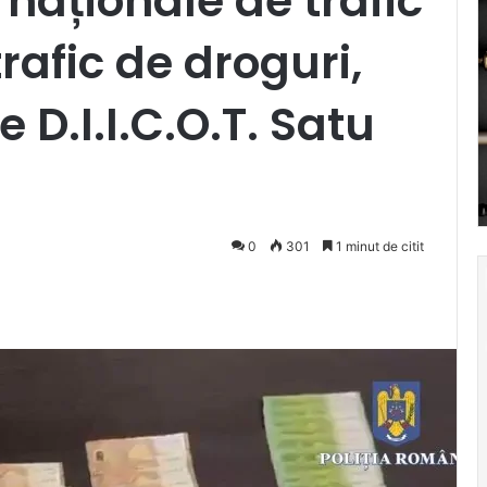
naționale de trafic
rafic de droguri,
 D.I.I.C.O.T. Satu
0
301
1 minut de citit
Pocket