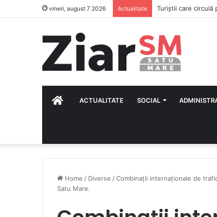
Un grătar lăsat nesu
vineri, august 7 2026
Actualitate
HOME
ACTUALITATE
SOCIAL
ADMINISTR
Home
/
Diverse
/
Combinații internaționale de trafi
Satu Mare.