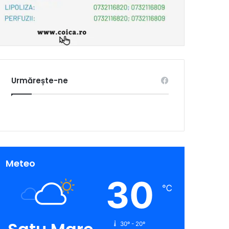
Urmărește-ne
Meteo
30
℃
30º - 20º