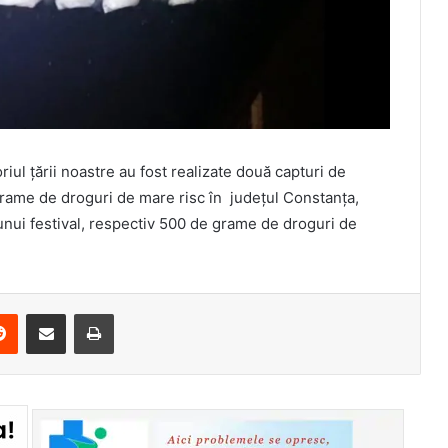
oriul țării noastre au fost realizate două capturi de
ograme de droguri de mare risc în județul Constanța,
 unui festival, respectiv 500 de grame de droguri de
erest
Reddit
Share via Email
Print