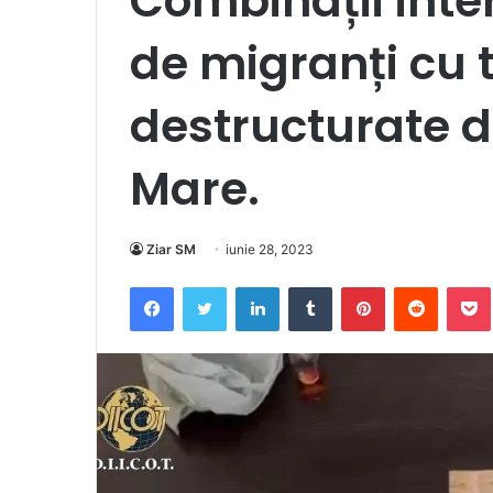
Combinații inter
de migranți cu t
destructurate de
Mare.
Ziar SM
iunie 28, 2023
Facebook
Twitter
LinkedIn
Tumblr
Pinterest
Reddit