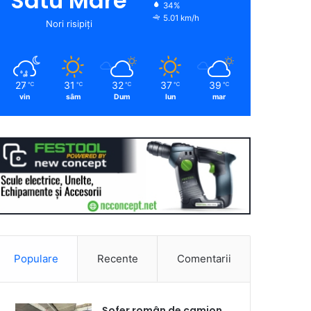
Satu Mare
34%
5.01 km/h
Nori risipiți
27
31
32
37
39
℃
℃
℃
℃
℃
vin
sâm
Dum
lun
mar
Populare
Recente
Comentarii
Șofer român de camion