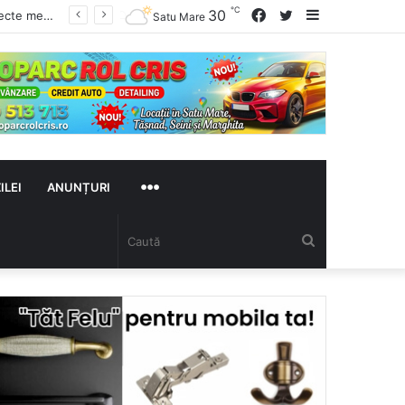
℃
Facebook
Twitter
Sidebar
30
Satu Mare
MAI
ILEI
ANUNȚURI
Caută
MULTE