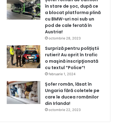
în stare de șoc, după ce
a blocat platforma plină
cu BMW-uri noi sub un
pod de cale ferată în
Austria!
octombrie 28, 2023
Surpriză pentru polițiștii
rutieri! Au oprit în trafic
o maşină inscripţionată
cu textul ”Police”!
februarie 1, 2024
Șofer român, lăsat în
Ungaria fără coletele pe
care le ducea românilor
din Irlanda!
octombrie 22, 2023