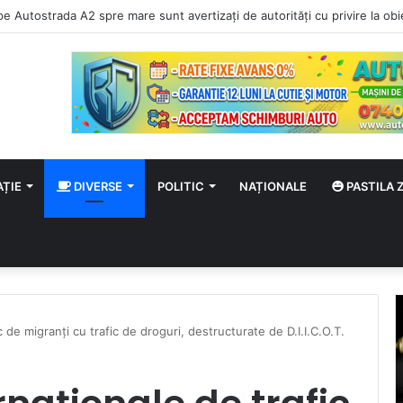
pravegheat l-a costat 2.500 de lei. Focul s-a extins la vegetația uscată
AȚIE
DIVERSE
POLITIC
NAȚIONALE
PASTILA Z
c de migranți cu trafic de droguri, destructurate de D.I.I.C.O.T.