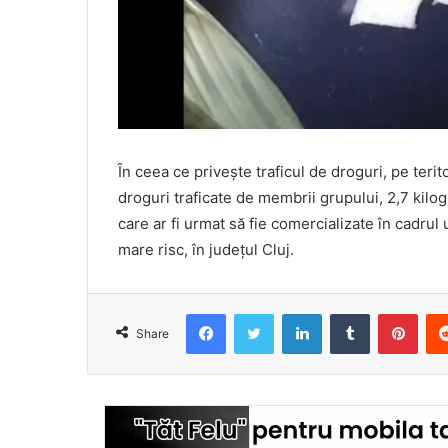
În ceea ce privește traficul de droguri, pe terit
droguri traficate de membrii grupului, 2,7 kil
care ar fi urmat să fie comercializate în cadrul
mare risc, în județul Cluj.
Facebook
Twitter
LinkedIn
Tumblr
Pint
Share