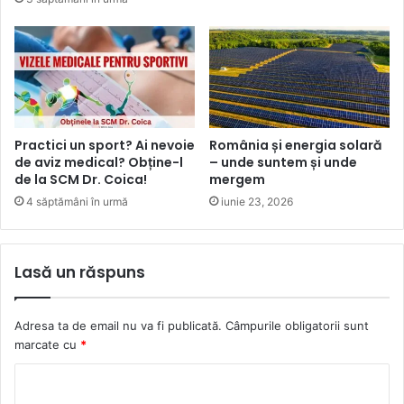
Practici un sport? Ai nevoie
România și energia solară
de aviz medical? Obține-l
– unde suntem și unde
de la SCM Dr. Coica!
mergem
4 săptămâni în urmă
iunie 23, 2026
Lasă un răspuns
Adresa ta de email nu va fi publicată.
Câmpurile obligatorii sunt
marcate cu
*
C
o