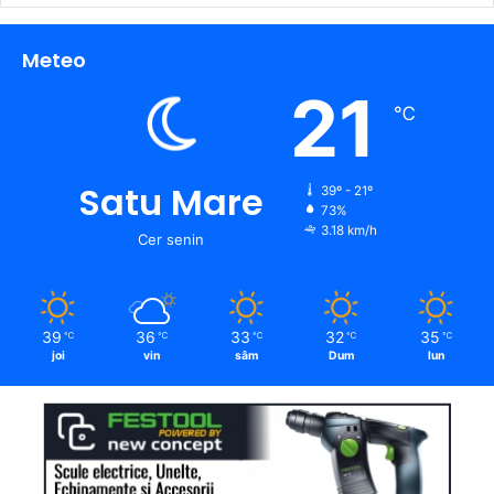
Meteo
21
℃
Satu Mare
39º - 21º
73%
3.18 km/h
Cer senin
39
36
33
32
35
℃
℃
℃
℃
℃
joi
vin
sâm
Dum
lun