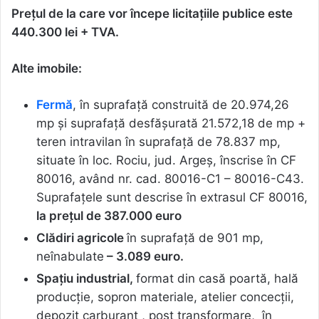
Prețul de la care vor începe licitațiile publice este
440.300 lei + TVA.
Alte imobile:
Fermă
, în suprafață construită de 20.974,26
mp și suprafață desfășurată 21.572,18 de mp +
teren intravilan în suprafață de 78.837 mp,
situate în loc. Rociu, jud. Argeș, înscrise în CF
80016, având nr. cad. 80016-C1 – 80016-C43.
Suprafațele sunt descrise în extrasul CF 80016,
la prețul de
387.000 euro
Clădiri agricole
în suprafață de 901 mp,
neînabulate
– 3.089 euro.
Spațiu industrial,
format din casă poartă, hală
producţie, sopron materiale, atelier concecţii,
depozit carburant , post transformare, în