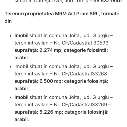
situat în Dudeștii Noi, Jud. Timiș –
36.632 euro
Terenuri proprietatea MRM Art Prom SRL, formate
din
Imobil
situat în comuna Joița, jud. Giurgiu –
teren intravilan – Nr. CF/Cadastral 30593
–
suprafață: 2.274 mp; categorie folosință:
arabil
;
Imobil situat în comuna Joița, jud. Giurgiu –
teren intravilan – Nr. CF/Cadastral33268
–
suprafață: 6.500 mp; categorie folosință:
arabil;
Imobil
situat în comuna Joița, jud. Giurgiu –
teren intravilan – Nr. CF/Cadastral33269
–
suprafață: 5.226 mp; categorie folosință:
arabil.