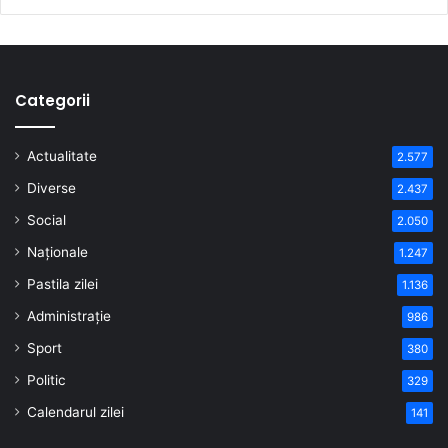
Categorii
Actualitate
2.577
Diverse
2.437
Social
2.050
Naționale
1.247
Pastila zilei
1.136
Administrație
986
Sport
380
Politic
329
Calendarul zilei
141