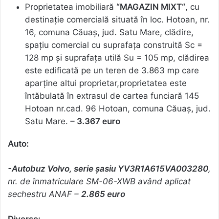
Proprietatea imobiliară
“MAGAZIN MIXT“
, cu
destinaţie comercială situată în loc. Hotoan, nr.
16, comuna Căuaș, jud. Satu Mare, clădire,
spațiu comercial cu suprafața construită Sc =
128 mp și suprafața utilă Su = 105 mp, clădirea
este edificată pe un teren de 3.863 mp care
aparține altui proprietar,proprietatea este
întăbulată în extrasul de cartea funciară 145
Hotoan nr.cad. 96 Hotoan, comuna Căuaș, jud.
Satu Mare.
– 3.367 euro
Auto:
-Autobuz Volvo, serie șasiu YV3R1A615VA003280
,
nr. de înmatriculare SM-06-XWB având aplicat
sechestru ANAF –
2.865 euro