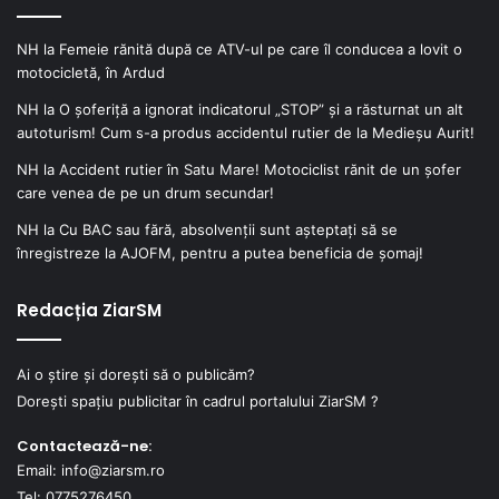
NH
la
Femeie rănită după ce ATV-ul pe care îl conducea a lovit o
motocicletă, în Ardud
NH
la
O șoferiță a ignorat indicatorul „STOP” și a răsturnat un alt
autoturism! Cum s-a produs accidentul rutier de la Medieșu Aurit!
NH
la
Accident rutier în Satu Mare! Motociclist rănit de un șofer
care venea de pe un drum secundar!
NH
la
Cu BAC sau fără, absolvenții sunt așteptați să se
înregistreze la AJOFM, pentru a putea beneficia de șomaj!
Redacția ZiarSM
Ai o știre și dorești să o publicăm?
Dorești spațiu publicitar în cadrul portalului ZiarSM ?
Contactează-ne:
Email: info@ziarsm.ro
Tel: 0775276450