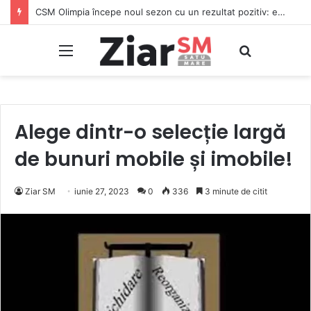
CSM Olimpia începe noul sezon cu un rezultat pozitiv: egal în deplasare cu CSC Dumbrăvița
Meniu
Caută
Alege dintr-o selecție largă
de bunuri mobile și imobile!
Ziar SM
iunie 27, 2023
0
336
3 minute de citit