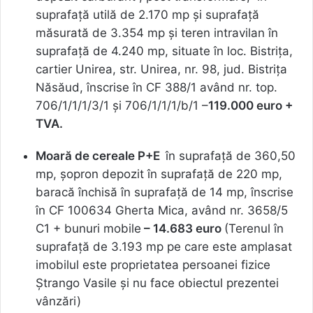
suprafaţă utilă de 2.170 mp şi suprafaţă
măsurată de 3.354 mp și teren intravilan în
suprafață de 4.240 mp, situate în loc. Bistrița,
cartier Unirea, str. Unirea, nr. 98, jud. Bistrița
Năsăud, înscrise în CF 388/1 având nr. top.
706/1/1/1/3/1 și 706/1/1/1/b/1 –
119.000 euro +
TVA.
Moară de cereale P+E
în suprafață de 360,50
mp, șopron depozit în suprafață de 220 mp,
baracă închisă în suprafață de 14 mp, înscrise
în CF 100634 Gherta Mica, având nr. 3658/5
C1 + bunuri mobile
– 14.683 euro
(Terenul în
suprafață de 3.193 mp pe care este amplasat
imobilul este proprietatea persoanei fizice
Ștrango Vasile și nu face obiectul prezentei
vânzări)