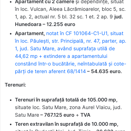
Apartament cu 2 camere
și dependințe, situat
în loc. Vulcan, Aleea Lăcrămioarelor, bloc 5, sc.
1, ap. 2, actual nr. 5 bl. 32 sc. 1 et. 2 ap. 9
jud.
Hunedoara –
12.255 euro
Apartament,
notat în CF 101064-C1-U1, situat
în loc. Păulești, str. Principală, nr. 47, parter, ap.
1, jud. Satu Mare, având suprafața utilă de
44,62 mp + extindere a apartamentului
constând într-o bucătărie, neîntabulată și cote-
părți de teren aferent 68/1414
– 54.635 euro.
Terenuri:
Terenuri în suprafață totală de 105.000 mp,
situate loc. Satu Mare, zona Aurel Vlaicu, jud.
Satu Mare
– 767.125 euro
+
TVA
Teren extravilan în suprafață de 10.000 mp,