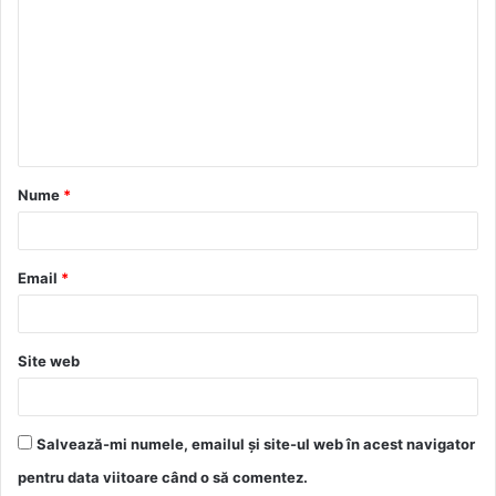
m
e
n
t
a
Nume
*
r
i
u
Email
*
*
Site web
Salvează-mi numele, emailul și site-ul web în acest navigator
pentru data viitoare când o să comentez.