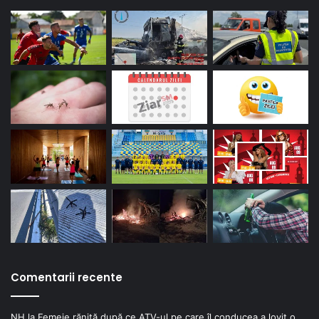
Comentarii recente
NH
la
Femeie rănită după ce ATV-ul pe care îl conducea a lovit o