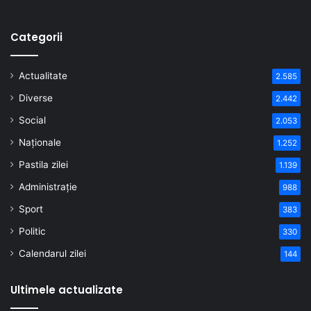
Categorii
Actualitate
2.585
Diverse
2.442
Social
2.053
Naționale
1.252
Pastila zilei
1.139
Administrație
988
Sport
383
Politic
330
Calendarul zilei
144
Ultimele actualizate