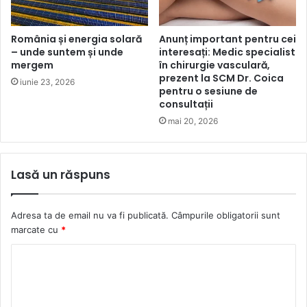
România și energia solară
Anunț important pentru cei
– unde suntem și unde
interesați: Medic specialist
mergem
în chirurgie vasculară,
prezent la SCM Dr. Coica
iunie 23, 2026
pentru o sesiune de
consultații
mai 20, 2026
Lasă un răspuns
Adresa ta de email nu va fi publicată.
Câmpurile obligatorii sunt
marcate cu
*
C
o
m