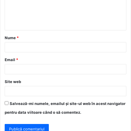
e
n
t
a
Nume
*
r
i
u
Email
*
*
Site web
Salvează-mi numele, emailul și site-ul web în acest navigator
pentru data viitoare când o să comentez.