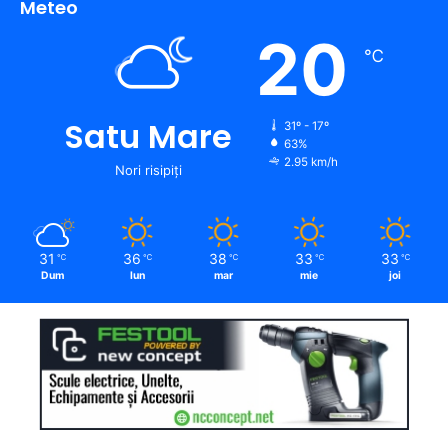
Meteo
20
℃
Satu Mare
31º - 17º
63%
2.95 km/h
Nori risipiți
31
36
38
33
33
℃
℃
℃
℃
℃
Dum
lun
mar
mie
joi