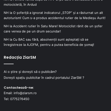
motocicletă, în Ardud
NH
la
O șoferiță a ignorat indicatorul „STOP” și a răsturnat un alt
autoturism! Cum s-a produs accidentul rutier de la Medieșu Aurit!
NH
la
Accident rutier în Satu Mare! Motociclist rănit de un șofer
care venea de pe un drum secundar!
NH
la
Cu BAC sau fără, absolvenții sunt așteptați să se
înregistreze la AJOFM, pentru a putea beneficia de șomaj!
Redacția ZiarSM
Ai o știre și dorești să o publicăm?
Dorești spațiu publicitar în cadrul portalului ZiarSM ?
Contactează-ne:
Email: info@ziarsm.ro
Tel: 0775276450