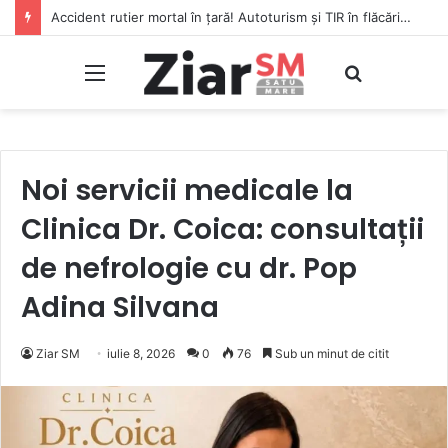
Accident rutier mortal în țară! Autoturism și TIR în flăcări, șofer carbonizat!
Meniu
Caută
Noi servicii medicale la
Clinica Dr. Coica: consultații
de nefrologie cu dr. Pop
Adina Silvana
Ziar SM
iulie 8, 2026
0
76
Sub un minut de citit