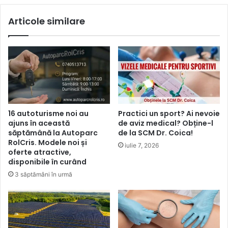
Articole similare
16 autoturisme noi au
Practici un sport? Ai nevoie
ajuns în această
de aviz medical? Obține-l
săptămână la Autoparc
de la SCM Dr. Coica!
RolCris. Modele noi și
iulie 7, 2026
oferte atractive,
disponibile în curând
3 săptămâni în urmă