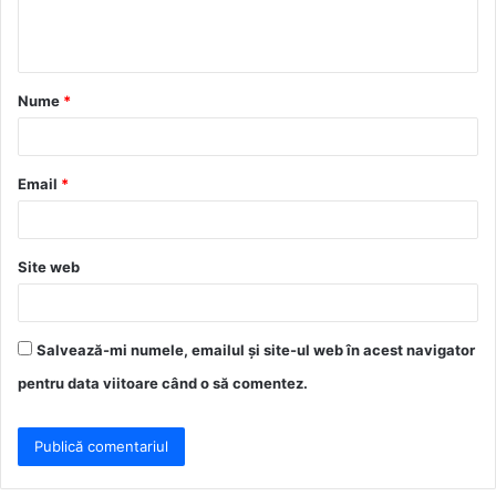
n
t
a
Nume
*
r
i
u
Email
*
*
Site web
Salvează-mi numele, emailul și site-ul web în acest navigator
pentru data viitoare când o să comentez.