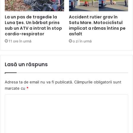
La un pas de tragedie la
Accident rutier grav în
Luna Șes. Un bărbat prins
Satu Mare. Motociclistul
sub un ATV a intrat în stop
implicat a rămas întins pe
cardio-respirator
asfalt
11 ore în urmă
o zi în urmă
Lasă un răspuns
Adresa ta de email nu va fi publicată.
Câmpurile obligatorii sunt
marcate cu
*
C
o
m
e