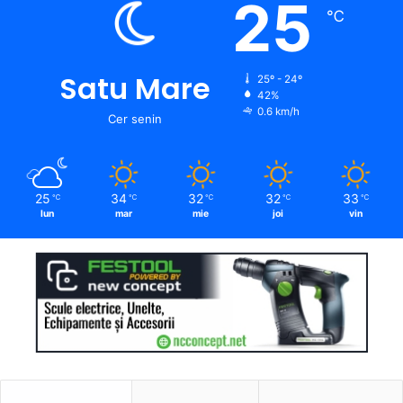
25
℃
Satu Mare
25º - 24º
42%
0.6 km/h
Cer senin
25
34
32
32
33
℃
℃
℃
℃
℃
lun
mar
mie
joi
vin