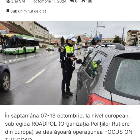
Ziar SM
octombrie 11, 2024
0
188
Sub un minut de citit
În săptămâna 07-13 octombrie, la nivel european,
sub egida ROADPOL (Organizația Polițiilor Rutiere
din Europa) se desfășoară operațiunea FOCUS ON
THE ROAD.