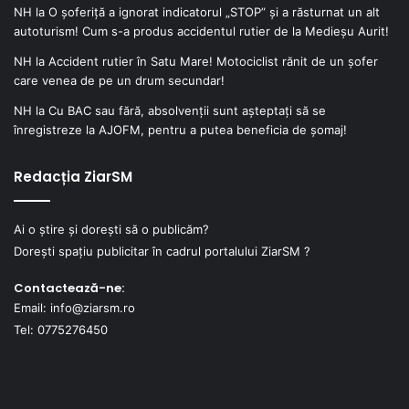
NH
la
O șoferiță a ignorat indicatorul „STOP” și a răsturnat un alt
autoturism! Cum s-a produs accidentul rutier de la Medieșu Aurit!
NH
la
Accident rutier în Satu Mare! Motociclist rănit de un șofer
care venea de pe un drum secundar!
NH
la
Cu BAC sau fără, absolvenții sunt așteptați să se
înregistreze la AJOFM, pentru a putea beneficia de șomaj!
Redacția ZiarSM
Ai o știre și dorești să o publicăm?
Dorești spațiu publicitar în cadrul portalului ZiarSM ?
Contactează-ne:
Email: info@ziarsm.ro
Tel: 0775276450