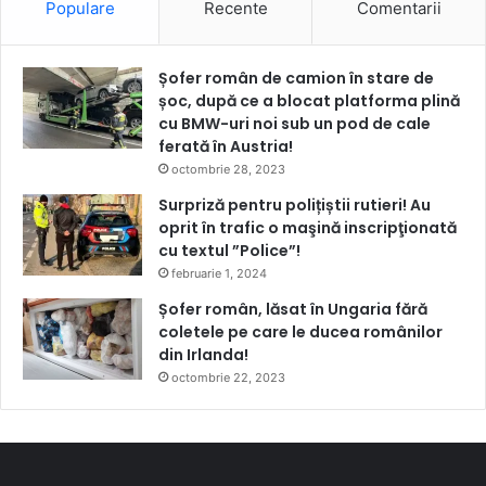
Populare
Recente
Comentarii
Șofer român de camion în stare de
șoc, după ce a blocat platforma plină
cu BMW-uri noi sub un pod de cale
ferată în Austria!
octombrie 28, 2023
Surpriză pentru polițiștii rutieri! Au
oprit în trafic o maşină inscripţionată
cu textul ”Police”!
februarie 1, 2024
Șofer român, lăsat în Ungaria fără
coletele pe care le ducea românilor
din Irlanda!
octombrie 22, 2023