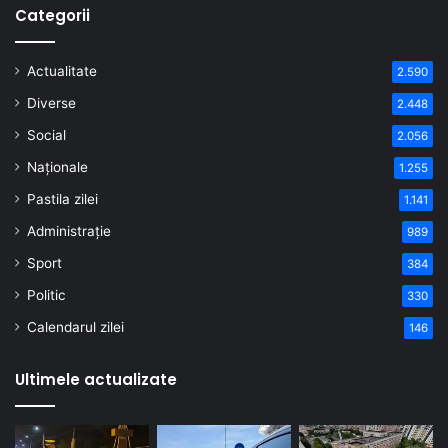
Categorii
Actualitate
2.590
Diverse
2.448
Social
2.056
Naționale
1.255
Pastila zilei
1.141
Administrație
989
Sport
384
Politic
330
Calendarul zilei
146
Ultimele actualizate