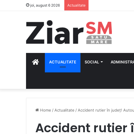
6 august – Schimbarea 
joi, august 6 2026
Actualitate
HOME
ACTUALITATE
SOCIAL
ADMINISTR
Home
/
Actualitate
/
Accident rutier în județ! Autout
Accident rutier 