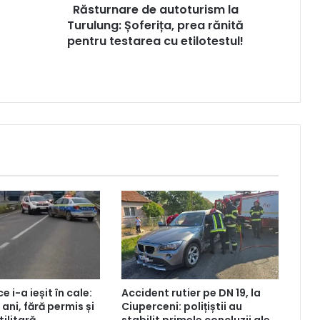
Răsturnare de autoturism la
Turulung: Șoferița, prea rănită
pentru testarea cu etilotestul!
ce i-a ieșit în cale:
Accident rutier pe DN 19, la
 ani, fără permis și
Ciuperceni: polițiștii au