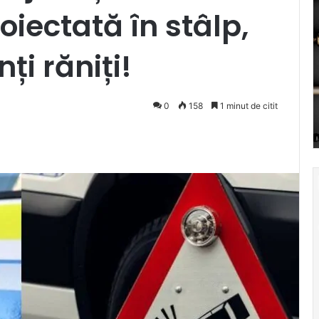
oiectată în stâlp,
i răniți!
0
158
1 minut de citit
Pocket