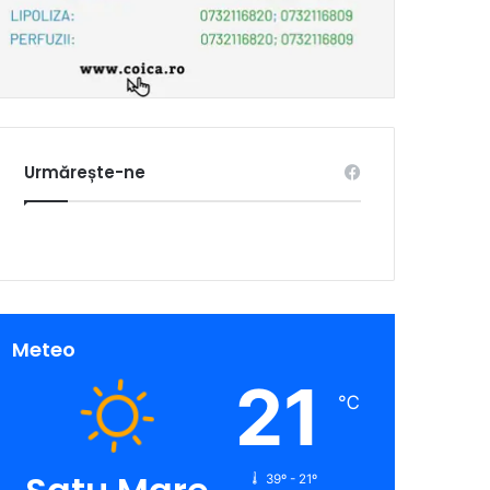
Urmărește-ne
Meteo
21
℃
39º - 21º