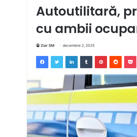
Autoutilitară, pr
cu ambii ocupanț
Ziar SM
decembrie 2, 2025
Facebook
Twitter
LinkedIn
Tumblr
Pinterest
Reddit