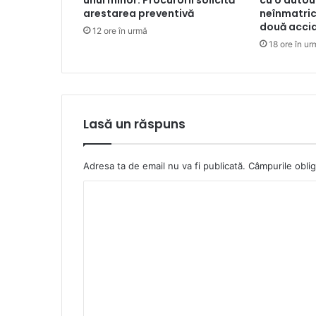
unui minor. Procurorii solicită
cu o autout
arestarea preventivă
neînmatric
două acci
12 ore în urmă
18 ore în ur
Lasă un răspuns
Adresa ta de email nu va fi publicată.
Câmpurile oblig
C
o
m
e
n
t