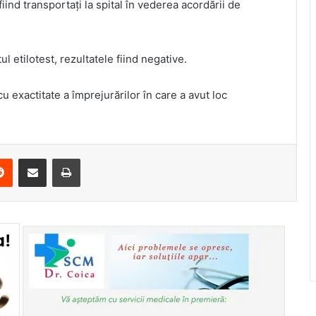
fiind transportați la spital în vederea acordării de
l etilotest, rezultatele fiind negative.
cu exactitate a împrejurărilor în care a avut loc
erest
Reddit
Share via Email
Print