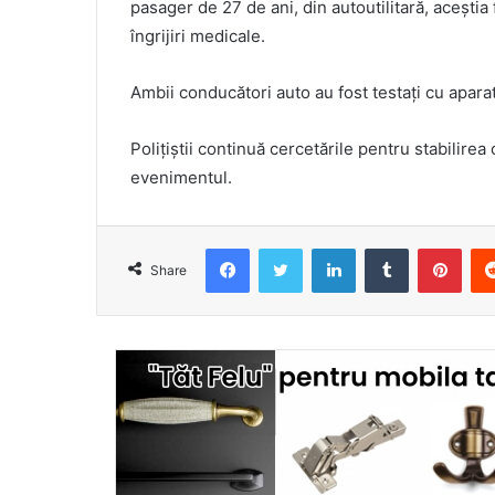
pasager de 27 de ani, din autoutilitară, aceștia 
îngrijiri medicale.
Ambii conducători auto au fost testați cu aparatu
Polițiștii continuă cercetările pentru stabilirea 
evenimentul.
Facebook
Twitter
LinkedIn
Tumblr
Pint
Share