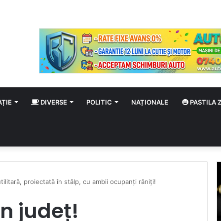
la Față a Domnului! Sărbătoare în calendarul ortodox
AȚIE
DIVERSE
POLITIC
NAȚIONALE
PASTILA Z
ilitară, proiectată în stâlp, cu ambii ocupanți răniți!
în județ!