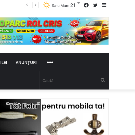
℃
Facebook
Twitter
Sidebar
21
Satu Mare
MAI
ILEI
ANUNȚURI
Caută
MULTE