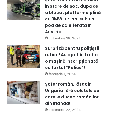
în stare de șoc, după ce
a blocat platforma plină
cu BMW-uri noi sub un
pod de cale ferată în
Austria!
octombrie 28, 2023
Surpriză pentru polițiștii
rutieri! Au oprit în trafic
o maşină inscripţionată
cu textul ”Police”!
februarie 1, 2024
Șofer român, lăsat în
Ungaria fără coletele pe
care le ducea românilor
din Irlanda!
octombrie 22, 2023