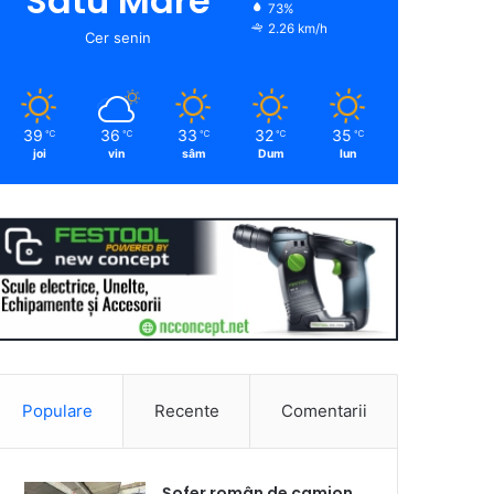
Satu Mare
73%
2.26 km/h
Cer senin
39
36
33
32
35
℃
℃
℃
℃
℃
joi
vin
sâm
Dum
lun
Populare
Recente
Comentarii
Șofer român de camion