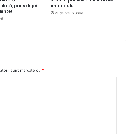
ilitară
stabilit primele concluzii ale
ulată, prins după
impactului
dente!
21 de ore în urmă
mă
atorii sunt marcate cu
*