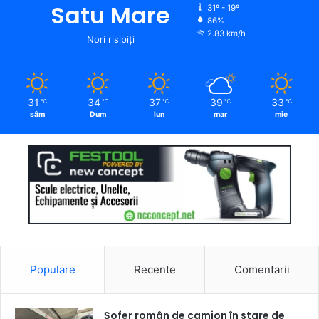
Satu Mare
31º - 19º
86%
2.83 km/h
Nori risipiți
31
34
37
39
33
℃
℃
℃
℃
℃
sâm
Dum
lun
mar
mie
Populare
Recente
Comentarii
Șofer român de camion în stare de