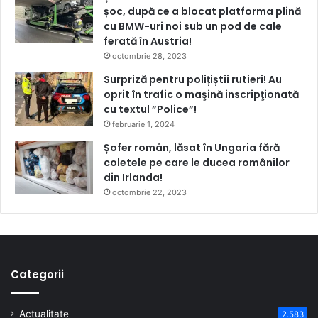
șoc, după ce a blocat platforma plină
cu BMW-uri noi sub un pod de cale
ferată în Austria!
octombrie 28, 2023
Surpriză pentru polițiștii rutieri! Au
oprit în trafic o maşină inscripţionată
cu textul ”Police”!
februarie 1, 2024
Șofer român, lăsat în Ungaria fără
coletele pe care le ducea românilor
din Irlanda!
octombrie 22, 2023
Categorii
Actualitate
2.583