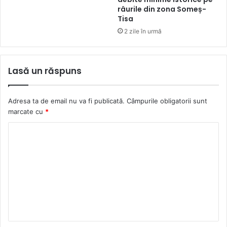
râurile din zona Someș-
Tisa
2 zile în urmă
Lasă un răspuns
Adresa ta de email nu va fi publicată.
Câmpurile obligatorii sunt
marcate cu
*
C
o
m
e
n
t
a