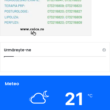
Urmărește-ne
Meteo
21
℃