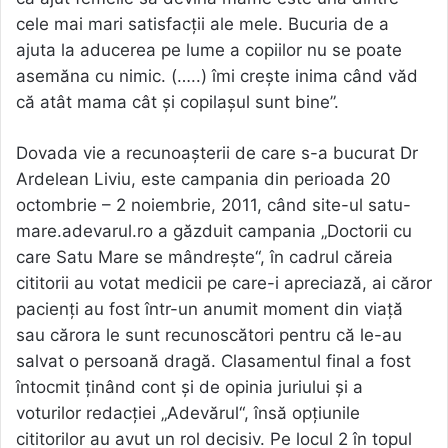
cele mai mari satisfacții ale mele. Bucuria de a
ajuta la aducerea pe lume a copiilor nu se poate
asemăna cu nimic. (…..) îmi crește inima când văd
că atât mama cât și copilașul sunt bine”.
Dovada vie a recunoașterii de care s-a bucurat Dr
Ardelean Liviu, este campania din perioada 20
octombrie – 2 noiembrie, 2011, când site-ul satu-
mare.adevarul.ro a găzduit campania „Doctorii cu
care Satu Mare se mândreşte“, în cadrul căreia
cititorii au votat medicii pe care-i apreciază, ai căror
pacienţi au fost într-un anumit moment din viaţă
sau cărora le sunt recunoscători pentru că le-au
salvat o persoană dragă. Clasamentul final a fost
întocmit ţinând cont şi de opinia juriului şi a
voturilor redacţiei „Adevărul“, însă opţiunile
cititorilor au avut un rol decisiv. Pe locul 2 în topul