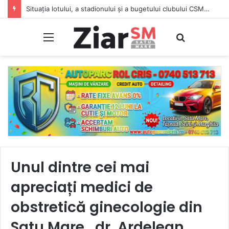
Situația lotului, a stadionului și a bugetului clubului CSM Olimpia Satu Mare. Vezi lotul complet
Meniu
Caută
Unul dintre cei mai
apreciați medici de
obstretică ginecologie din
Satu Mare , dr. Ardelean