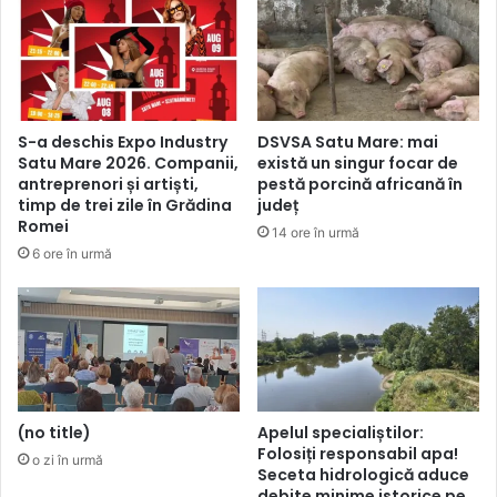
S-a deschis Expo Industry
DSVSA Satu Mare: mai
Satu Mare 2026. Companii,
există un singur focar de
antreprenori și artiști,
pestă porcină africană în
timp de trei zile în Grădina
județ
Romei
14 ore în urmă
6 ore în urmă
(no title)
Apelul specialiștilor:
Folosiți responsabil apa!
o zi în urmă
Seceta hidrologică aduce
debite minime istorice pe