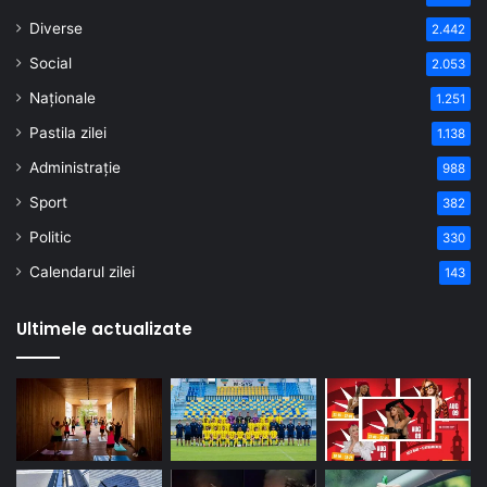
Diverse
2.442
Social
2.053
Naționale
1.251
Pastila zilei
1.138
Administrație
988
Sport
382
Politic
330
Calendarul zilei
143
Ultimele actualizate