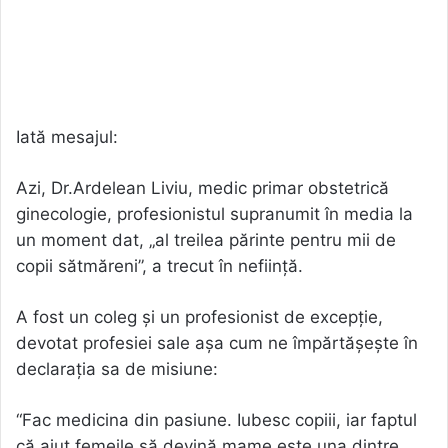
Iată mesajul:
Azi, Dr.Ardelean Liviu, medic primar obstetrică
ginecologie, profesionistul supranumit în media la
un moment dat, „al treilea părinte pentru mii de
copii sătmăreni”, a trecut în neființă.
A fost un coleg și un profesionist de excepție,
devotat profesiei sale așa cum ne împărtășește în
declarația sa de misiune:
“Fac medicina din pasiune. Iubesc copiii, iar faptul
că ajut femeile să devină mame este una dintre