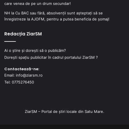
care venea de pe un drum secundar!
NH
la
Cu BAC sau fără, absolvenții sunt așteptați să se
înregistreze la AJOFM, pentru a putea beneficia de șomaj!
Redacția ZiarSM
Ai o știre și dorești să o publicăm?
Dorești spațiu publicitar în cadrul portalului ZiarSM ?
Contactează-ne:
Email: info@ziarsm.ro
Tel: 0775276450
ZiarSM – Portal de știri locale din Satu Mare.