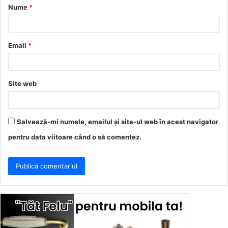
Nume
*
r
i
u
Email
*
*
Site web
Salvează-mi numele, emailul și site-ul web în acest navigator
pentru data viitoare când o să comentez.