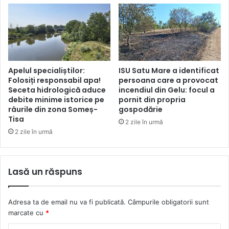
Apelul specialiștilor:
ISU Satu Mare a identificat
Folosiți responsabil apa!
persoana care a provocat
Seceta hidrologică aduce
incendiul din Gelu: focul a
debite minime istorice pe
pornit din propria
râurile din zona Someș-
gospodărie
Tisa
2 zile în urmă
2 zile în urmă
Lasă un răspuns
Adresa ta de email nu va fi publicată.
Câmpurile obligatorii sunt
marcate cu
*