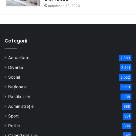
octombrie 22, 2023
Categorii
Actualitate
2.583
Diverse
2.441
Social
2.052
Naționale
1.251
Pastila zilei
1.138
Administrație
988
Sport
381
Politic
330
Calendarul zilei
143