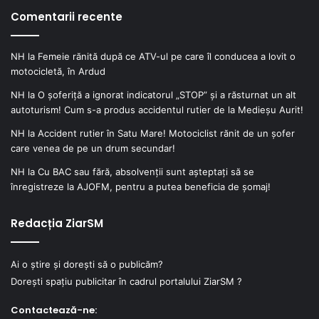
Comentarii recente
NH
la
Femeie rănită după ce ATV-ul pe care îl conducea a lovit o
motocicletă, în Ardud
NH
la
O șoferiță a ignorat indicatorul „STOP” și a răsturnat un alt
autoturism! Cum s-a produs accidentul rutier de la Medieșu Aurit!
NH
la
Accident rutier în Satu Mare! Motociclist rănit de un șofer
care venea de pe un drum secundar!
NH
la
Cu BAC sau fără, absolvenții sunt așteptați să se
înregistreze la AJOFM, pentru a putea beneficia de șomaj!
Redacția ZiarSM
Ai o știre și dorești să o publicăm?
Dorești spațiu publicitar în cadrul portalului ZiarSM ?
Contactează-ne: