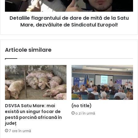
Detaliile flagrantului de dare de mită de la Satu
Mare, dezvăluite de Sindicatul Europol!
Articole similare
DSVSA Satu Mare: mai
(no title)
există un singur focar de
o zi în urmă
pestă porcină africană în
județ
7 ore în urmă