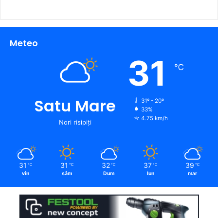
Meteo
31
℃
Satu Mare
31º - 20º
33%
4.75 km/h
Nori risipiți
31
31
32
37
39
℃
℃
℃
℃
℃
vin
sâm
Dum
lun
mar