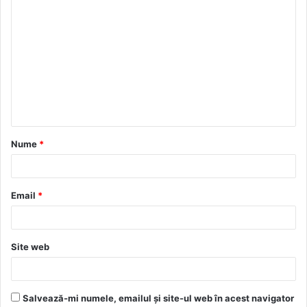
C
o
m
e
n
t
a
Nume
*
r
i
u
Email
*
*
Site web
Salvează-mi numele, emailul și site-ul web în acest navigator