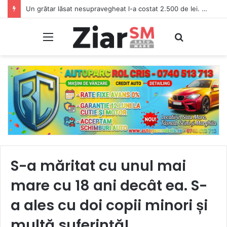
Un grătar lăsat nesupravegheat l-a costat 2.500 de lei. Focul s-a extins la vegetația uscată
Meniu
Caută
S-a măritat cu unul mai
mare cu 18 ani decât ea. S-
a ales cu doi copii minori și
multă suferință!