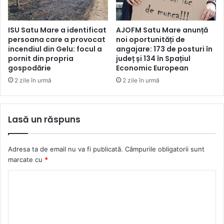
ISU Satu Mare a identificat
AJOFM Satu Mare anunță
persoana care a provocat
noi oportunități de
incendiul din Gelu: focul a
angajare: 173 de posturi în
pornit din propria
județ și 134 în Spațiul
gospodărie
Economic European
2 zile în urmă
2 zile în urmă
Lasă un răspuns
Adresa ta de email nu va fi publicată.
Câmpurile obligatorii sunt
marcate cu
*
C
o
m
e