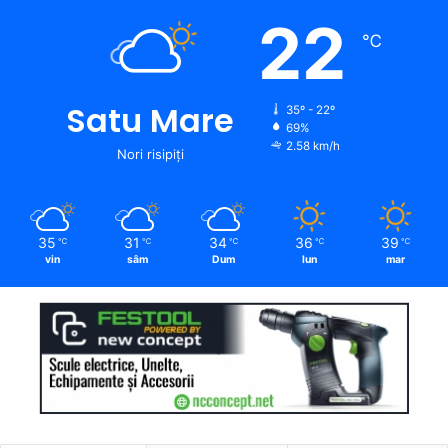
22
℃
Satu Mare
35º - 22º
69%
2.58 km/h
Nori risipiți
35
31
34
36
39
℃
℃
℃
℃
℃
vin
sâm
Dum
lun
mar