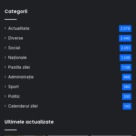
Categorii
Actualitate
2.579
Diverse
2.440
Social
2.051
Naționale
1.249
Pastila zilei
1.138
Administrație
988
Sport
380
Politic
330
Calendarul zilei
143
Ultimele actualizate