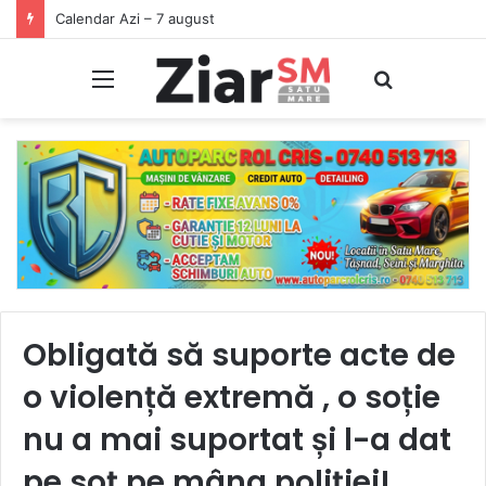
Începeți ziua cu o pastilă…de zâmbet!
Meniu
Caută
Obligată să suporte acte de
o violență extremă , o soție
nu a mai suportat și l-a dat
pe soț pe mâna poliției!