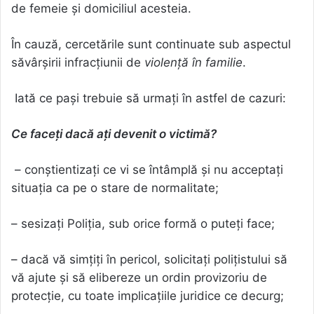
de femeie și domiciliul acesteia.
În cauză, cercetările sunt continuate sub aspectul
săvârșirii infracțiunii de
violență în familie
.
Iată ce pași trebuie să urmați în astfel de cazuri:
Ce faceți dacă ați devenit o victimă?
– conștientizați ce vi se întâmplă și nu acceptați
situația ca pe o stare de normalitate;
– sesizaţi Poliția, sub orice formă o puteți face;
– dacă vă simțiți în pericol, solicitați polițistului să
vă ajute și să elibereze un ordin provizoriu de
protecție, cu toate implicațiile juridice ce decurg;