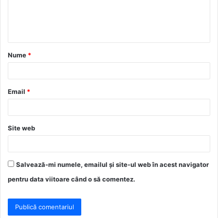
n
t
a
Nume
*
r
i
u
Email
*
*
Site web
Salvează-mi numele, emailul și site-ul web în acest navigator
pentru data viitoare când o să comentez.