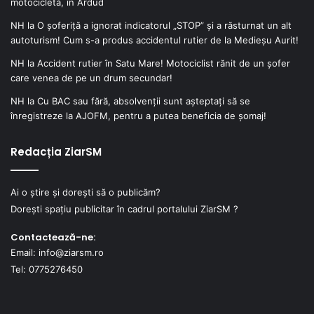
motocicletă, în Ardud
NH
la
O șoferiță a ignorat indicatorul „STOP” și a răsturnat un alt
autoturism! Cum s-a produs accidentul rutier de la Medieșu Aurit!
NH
la
Accident rutier în Satu Mare! Motociclist rănit de un șofer
care venea de pe un drum secundar!
NH
la
Cu BAC sau fără, absolvenții sunt așteptați să se
înregistreze la AJOFM, pentru a putea beneficia de șomaj!
Redacția ZiarSM
Ai o știre și dorești să o publicăm?
Dorești spațiu publicitar în cadrul portalului ZiarSM ?
Contactează-ne:
Email: info@ziarsm.ro
Tel: 0775276450