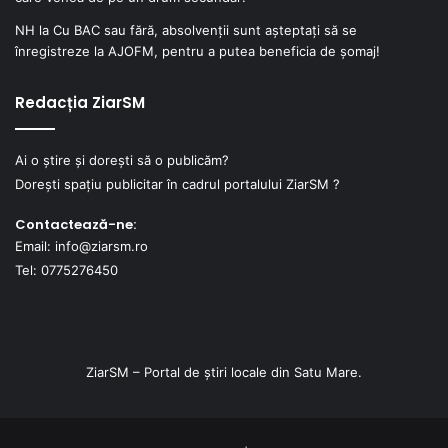
NH
la
Cu BAC sau fără, absolvenții sunt așteptați să se
înregistreze la AJOFM, pentru a putea beneficia de șomaj!
Redacția ZiarSM
Ai o știre și dorești să o publicăm?
Dorești spațiu publicitar în cadrul portalului ZiarSM ?
Contactează-ne:
Email: info@ziarsm.ro
Tel: 0775276450
ZiarSM – Portal de știri locale din Satu Mare.