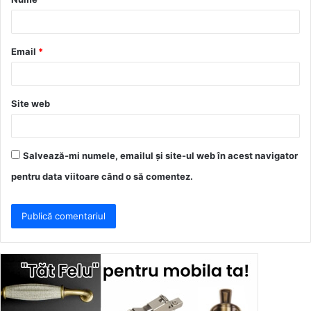
r
i
u
Email
*
*
Site web
Salvează-mi numele, emailul și site-ul web în acest navigator
pentru data viitoare când o să comentez.