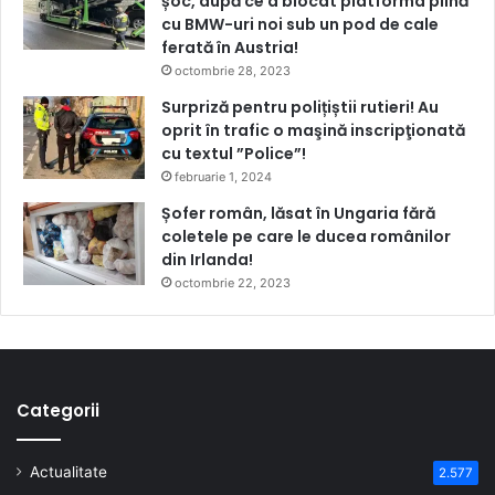
șoc, după ce a blocat platforma plină
cu BMW-uri noi sub un pod de cale
ferată în Austria!
octombrie 28, 2023
Surpriză pentru polițiștii rutieri! Au
oprit în trafic o maşină inscripţionată
cu textul ”Police”!
februarie 1, 2024
Șofer român, lăsat în Ungaria fără
coletele pe care le ducea românilor
din Irlanda!
octombrie 22, 2023
Categorii
Actualitate
2.577