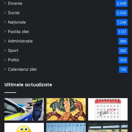
Diverse
2.438
Social
2.050
Naționale
1.248
Pastila zilei
1.137
Administrație
986
Sport
380
Politic
329
Calendarul zilei
142
Ultimele actualizate