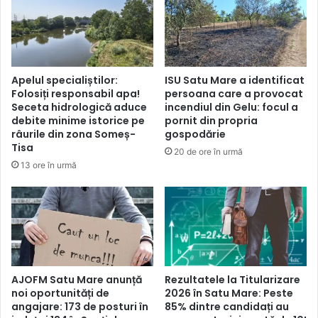
Apelul specialiștilor:
ISU Satu Mare a identificat
Folosiți responsabil apa!
persoana care a provocat
Seceta hidrologică aduce
incendiul din Gelu: focul a
debite minime istorice pe
pornit din propria
râurile din zona Someș-
gospodărie
Tisa
20 de ore în urmă
13 ore în urmă
AJOFM Satu Mare anunță
Rezultatele la Titularizare
noi oportunități de
2026 în Satu Mare: Peste
angajare: 173 de posturi în
85% dintre candidați au