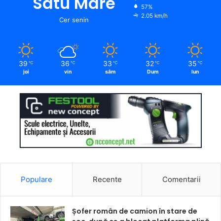
Satu Mare
57%
2.05 km/h
Cer senin
39
36
33
32
35
℃
℃
℃
℃
℃
joi
vin
sâm
Dum
lun
Populare
Recente
Comentarii
Șofer român de camion în stare de