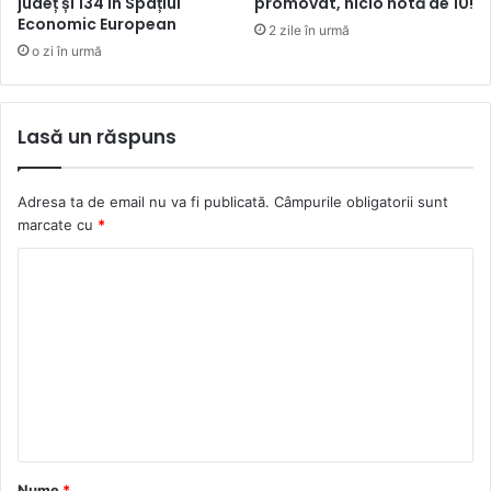
județ și 134 în Spațiul
promovat, nicio notă de 10!
Economic European
2 zile în urmă
o zi în urmă
Lasă un răspuns
Adresa ta de email nu va fi publicată.
Câmpurile obligatorii sunt
marcate cu
*
C
o
m
e
n
t
a
Nume
*