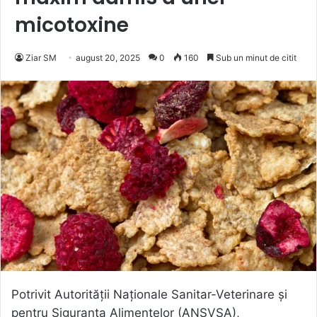
micotoxine
Ziar SM
august 20, 2025
0
160
Sub un minut de citit
Potrivit Autorităţii Naţionale Sanitar-Veterinare şi
pentru Siguranţa Alimentelor (ANSVSA),