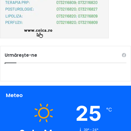
Urmărește-ne
Meteo
25
℃
39º - 24º