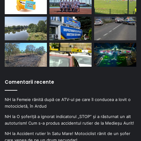
Comentarii recente
NH
la
Femeie rănită după ce ATV-ul pe care îl conducea a lovit o
motocicletă, în Ardud
NH
la
O șoferiță a ignorat indicatorul „STOP” și a răsturnat un alt
autoturism! Cum s-a produs accidentul rutier de la Medieșu Aurit!
NH
la
Accident rutier în Satu Mare! Motociclist rănit de un șofer
care venea de pe un drum secundar!