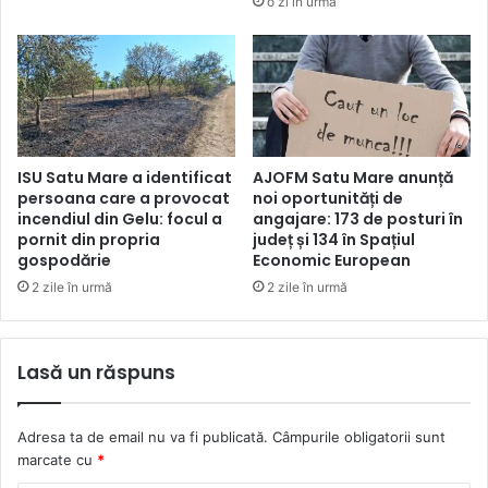
o zi în urmă
ISU Satu Mare a identificat
AJOFM Satu Mare anunță
persoana care a provocat
noi oportunități de
incendiul din Gelu: focul a
angajare: 173 de posturi în
pornit din propria
județ și 134 în Spațiul
gospodărie
Economic European
2 zile în urmă
2 zile în urmă
Lasă un răspuns
Adresa ta de email nu va fi publicată.
Câmpurile obligatorii sunt
marcate cu
*