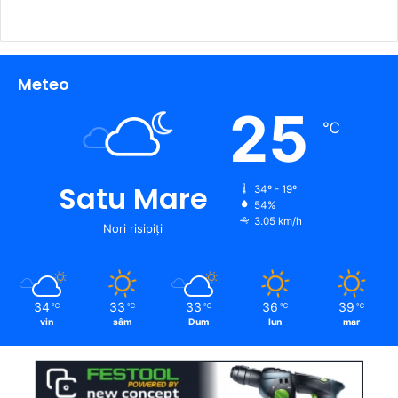
Meteo
25
℃
Satu Mare
34º - 19º
54%
3.05 km/h
Nori risipiți
34
33
33
36
39
℃
℃
℃
℃
℃
vin
sâm
Dum
lun
mar