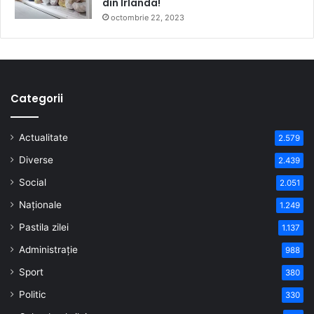
din Irlanda!
octombrie 22, 2023
Categorii
Actualitate
2.579
Diverse
2.439
Social
2.051
Naționale
1.249
Pastila zilei
1.137
Administrație
988
Sport
380
Politic
330