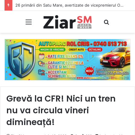
26 primării din Satu Mare, avertizate de vicepremierul Oana Gheorghiu: Dacă nu se înscriu în Ghișeul.ro, pierd bani de la bugetul de stat
Meniu
Caută
Grevă la CFR! Nici un tren
nu va circula vineri
dimineață!