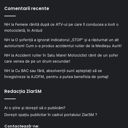
Comentarii recente
NH
la
Femeie rănită după ce ATV-ul pe care îl conducea a lovit o
motocicletă, în Ardud
NH
la
O șoferiță a ignorat indicatorul „STOP” și a răsturnat un alt
autoturism! Cum s-a produs accidentul rutier de la Medieșu Aurit!
NH
la
Accident rutier în Satu Mare! Motociclist rănit de un șofer
care venea de pe un drum secundar!
NH
la
Cu BAC sau fără, absolvenții sunt așteptați să se
înregistreze la AJOFM, pentru a putea beneficia de șomaj!
Redacția ZiarSM
Ai o știre și dorești să o publicăm?
Dorești spațiu publicitar în cadrul portalului ZiarSM ?
Contactează-ne: