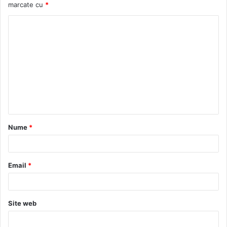
marcate cu
*
C
o
m
e
n
t
a
Nume
*
r
i
u
Email
*
*
Site web