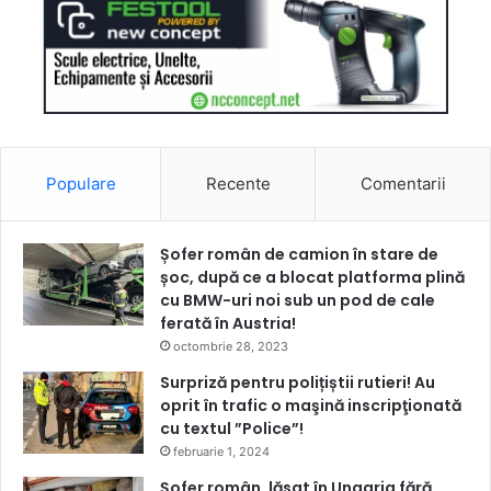
Populare
Recente
Comentarii
Șofer român de camion în stare de
șoc, după ce a blocat platforma plină
cu BMW-uri noi sub un pod de cale
ferată în Austria!
octombrie 28, 2023
Surpriză pentru polițiștii rutieri! Au
oprit în trafic o maşină inscripţionată
cu textul ”Police”!
februarie 1, 2024
Șofer român, lăsat în Ungaria fără