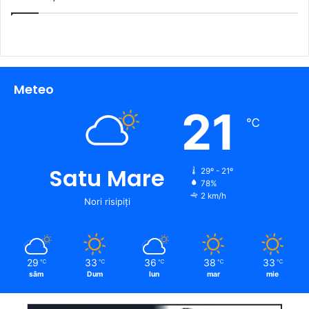
Meteo
21
℃
Satu Mare
29º - 21º
78%
2 km/h
Nori risipiți
29
33
36
38
33
℃
℃
℃
℃
℃
sâm
Dum
lun
mar
mie