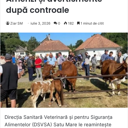
după controale
Ziar SM
iulie 3, 2026
0
182
1 minut de citit
Direcția Sanitară Veterinară și pentru Siguranța
Alimentelor (DSVSA) Satu Mare le reamintește