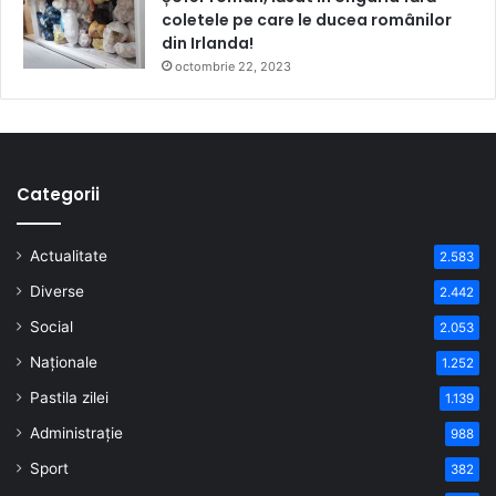
coletele pe care le ducea românilor
din Irlanda!
octombrie 22, 2023
Categorii
Actualitate
2.583
Diverse
2.442
Social
2.053
Naționale
1.252
Pastila zilei
1.139
Administrație
988
Sport
382