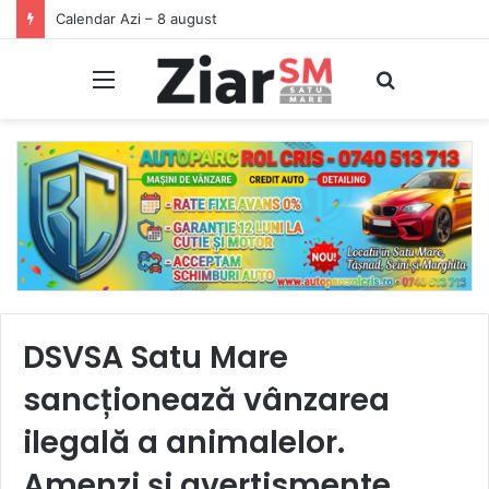
Calendar Azi – 8 august
Meniu
Caută
DSVSA Satu Mare
sancționează vânzarea
ilegală a animalelor.
Amenzi și avertismente