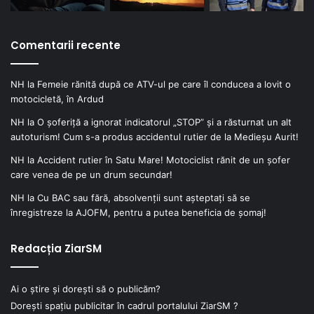
Comentarii recente
NH
la
Femeie rănită după ce ATV-ul pe care îl conducea a lovit o
motocicletă, în Ardud
NH
la
O șoferiță a ignorat indicatorul „STOP” și a răsturnat un alt
autoturism! Cum s-a produs accidentul rutier de la Medieșu Aurit!
NH
la
Accident rutier în Satu Mare! Motociclist rănit de un șofer
care venea de pe un drum secundar!
NH
la
Cu BAC sau fără, absolvenții sunt așteptați să se
înregistreze la AJOFM, pentru a putea beneficia de șomaj!
Redacția ZiarSM
Ai o știre și dorești să o publicăm?
Dorești spațiu publicitar în cadrul portalului ZiarSM ?