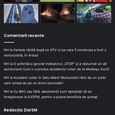
Comentarii recente
NH
la
Femeie rănită după ce ATV-ul pe care îl conducea a lovit o
motocicletă, în Ardud
NH
la
O șoferiță a ignorat indicatorul „STOP” și a răsturnat un alt
autoturism! Cum s-a produs accidentul rutier de la Medieșu Aurit!
NH
la
Accident rutier în Satu Mare! Motociclist rănit de un șofer
care venea de pe un drum secundar!
NH
la
Cu BAC sau fără, absolvenții sunt așteptați să se
înregistreze la AJOFM, pentru a putea beneficia de șomaj!
Redacția ZiarSM