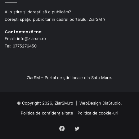
Ai o știre și dorești să o publicăm?
Dorești spațiu publicitar în cadrul portalului ZiarSM ?
Contactează-ne:
Email: info@ziarsm.ro
Tel: 0775276450
ZiarSM – Portal de știri locale din Satu Mare.
© Copyright 2026, ZiarSM.ro |
WebDesign
DiaStudio.
Politica de confidențialitate
Politica de cookie-uri
Facebook
Twitter