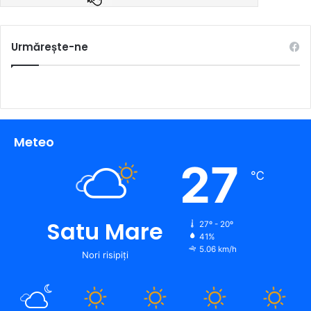
Urmărește-ne
Meteo
27
℃
Satu Mare
27º - 20º
41%
5.06 km/h
Nori risipiți