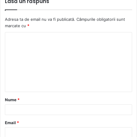
Lasă un răspuns
Adresa ta de email nu va fi publicată.
Câmpurile obligatorii sunt
marcate cu
*
C
o
m
e
n
t
a
Nume
*
r
i
u
Email
*
*