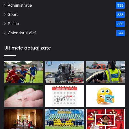
Administrație
988
Sport
383
Politic
330
Calendarul zilei
144
Ultimele actualizate