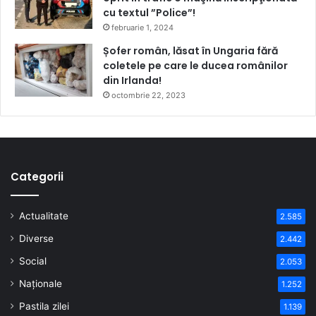
cu textul ”Police”!
februarie 1, 2024
Șofer român, lăsat în Ungaria fără
coletele pe care le ducea românilor
din Irlanda!
octombrie 22, 2023
Categorii
Actualitate
2.585
Diverse
2.442
Social
2.053
Naționale
1.252
Pastila zilei
1.139