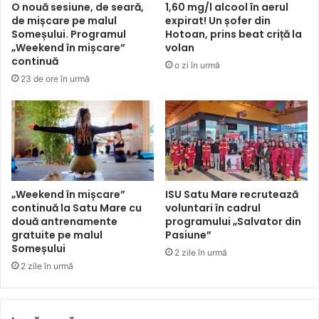
O nouă sesiune, de seară,
1,60 mg/l alcool în aerul
de mișcare pe malul
expirat! Un șofer din
Someșului. Programul
Hotoan, prins beat criță la
„Weekend în mișcare”
volan
continuă
o zi în urmă
23 de ore în urmă
„Weekend în mișcare”
ISU Satu Mare recrutează
continuă la Satu Mare cu
voluntari în cadrul
două antrenamente
programului „Salvator din
gratuite pe malul
Pasiune”
Someșului
2 zile în urmă
2 zile în urmă