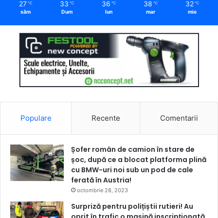
27
33
36
38
32
℃
℃
℃
℃
℃
sâm
Dum
lun
mar
mie
Populare
Recente
Comentarii
Șofer român de camion în stare de
șoc, după ce a blocat platforma plină
cu BMW-uri noi sub un pod de cale
ferată în Austria!
octombrie 28, 2023
Surpriză pentru polițiștii rutieri! Au
oprit în trafic o maşină inscripţionată