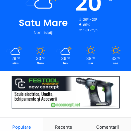
20
Satu Mare
29º - 20º
85%
1.81 km/h
Nori risipiți
29
33
36
38
33
℃
℃
℃
℃
℃
sâm
Dum
lun
mar
mie
Populare
Recente
Comentarii