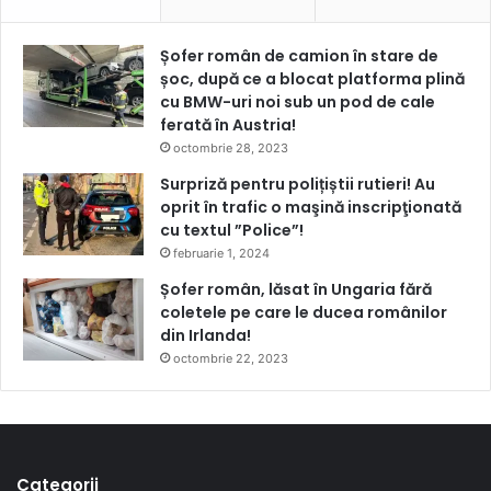
Șofer român de camion în stare de
șoc, după ce a blocat platforma plină
cu BMW-uri noi sub un pod de cale
ferată în Austria!
octombrie 28, 2023
Surpriză pentru polițiștii rutieri! Au
oprit în trafic o maşină inscripţionată
cu textul ”Police”!
februarie 1, 2024
Șofer român, lăsat în Ungaria fără
coletele pe care le ducea românilor
din Irlanda!
octombrie 22, 2023
Categorii