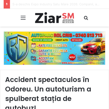
Turiștii care circulă pe Autostrada A2 spre mare sunt avertizați de autorități cu privire la obiecte metalice periculoase pe carosabil, care pot provoca explozii ale anvelopelor
Meniu
Caută
Accident spectaculos în
Odoreu. Un autoturism a
spulberat stația de
autobuz!