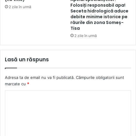
Folosiți responsabil apa!
2 zile în urmă
Seceta hidrologică aduce
debite minime istorice pe
râurile din zona Someș-
Tisa
2 zile în urmă
Lasă un răspuns
Adresa ta de email nu va fi publicată.
Câmpurile obligatorii sunt
marcate cu
*
C
o
m
e
n