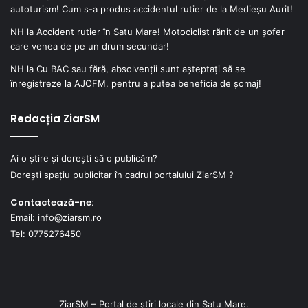
autoturism! Cum s-a produs accidentul rutier de la Medieșu Aurit!
NH
la
Accident rutier în Satu Mare! Motociclist rănit de un șofer
care venea de pe un drum secundar!
NH
la
Cu BAC sau fără, absolvenții sunt așteptați să se
înregistreze la AJOFM, pentru a putea beneficia de șomaj!
Redacția ZiarSM
Ai o știre și dorești să o publicăm?
Dorești spațiu publicitar în cadrul portalului ZiarSM ?
Contactează-ne:
Email: info@ziarsm.ro
Tel: 0775276450
ZiarSM – Portal de știri locale din Satu Mare.