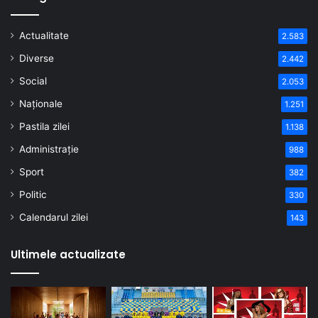
Actualitate
2.583
Diverse
2.442
Social
2.053
Naționale
1.251
Pastila zilei
1.138
Administrație
988
Sport
382
Politic
330
Calendarul zilei
143
Ultimele actualizate