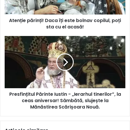
Atenție părinți! Daca îți este bolnav copilul, poți
sta cu el acasă!
Presfințitul Părinte Iustin - „Ierarhul tinerilor”, la
ceas aniversar! Sâmbătă, slujește la
Mănăstirea Scărișoara Nouă.