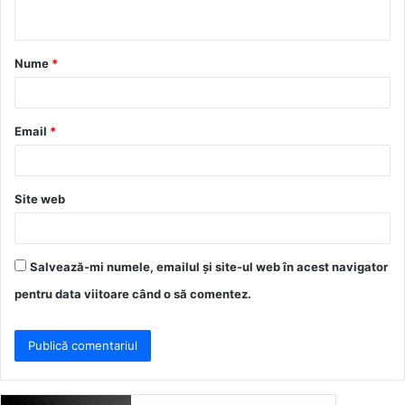
t
a
Nume
*
r
i
u
Email
*
*
Site web
Salvează-mi numele, emailul și site-ul web în acest navigator
pentru data viitoare când o să comentez.