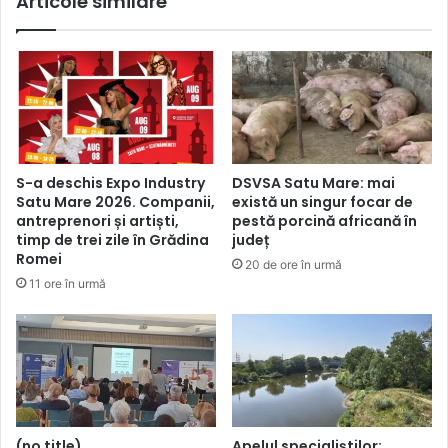
Articole similare
S-a deschis Expo Industry
DSVSA Satu Mare: mai
Satu Mare 2026. Companii,
există un singur focar de
antreprenori și artiști,
pestă porcină africană în
timp de trei zile în Grădina
județ
Romei
20 de ore în urmă
11 ore în urmă
(no title)
Apelul specialiștilor: