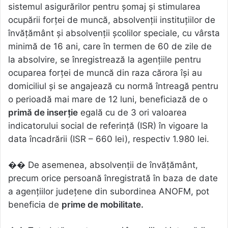
sistemul asigurărilor pentru șomaj și stimularea
ocupării forței de muncă, absolvenţii instituţiilor de
învăţământ şi absolvenţii şcolilor speciale, cu vârsta
minimă de 16 ani, care în termen de 60 de zile de
la absolvire, se înregistrează la agenţiile pentru
ocuparea forţei de muncă din raza cărora îşi au
domiciliul şi se angajează cu normă întreagă pentru
o perioadă mai mare de 12 luni, beneficiază de o
primă de inserţie
egală cu de 3 ori valoarea
indicatorului social de referinţă (ISR) în vigoare la
data încadrării (ISR – 660 lei), respectiv 1.980 lei.
�� De asemenea, absolvenții de învățământ,
precum orice persoană înregistrată în baza de date
a agențiilor județene din subordinea ANOFM, pot
beneficia de
prime de mobilitate.