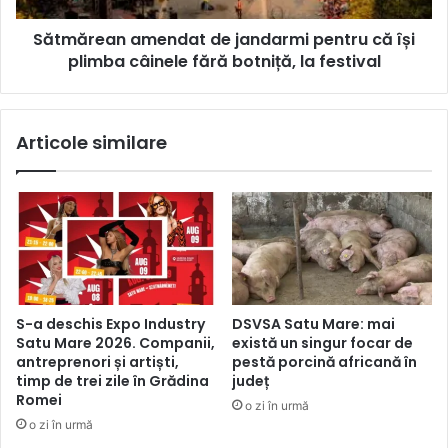
Sătmărean amendat de jandarmi pentru că își
plimba câinele fără botniță, la festival
Articole similare
S-a deschis Expo Industry
DSVSA Satu Mare: mai
Satu Mare 2026. Companii,
există un singur focar de
antreprenori și artiști,
pestă porcină africană în
timp de trei zile în Grădina
județ
Romei
o zi în urmă
o zi în urmă