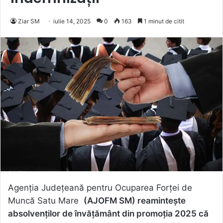
Ziar SM
iulie 14, 2025
0
163
1 minut de citit
Agenția Județeană pentru Ocuparea Forței de
Muncă Satu Mare
(AJOFM SM) reaminteşte
absolvenţilor de învățământ din promoţia 2025 că