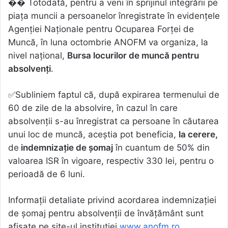
�� Totodată, pentru a veni în sprijinul integrării pe
piaţa muncii a persoanelor înregistrate în evidenţele
Agenţiei Naţionale pentru Ocuparea Forţei de
Muncă, în luna octombrie ANOFM va organiza, la
nivel naţional,
Bursa locurilor de muncă pentru
absolvenţi
.
✅Subliniem faptul că, după expirarea termenului de
60 de zile de la absolvire, în cazul în care
absolvenții s-au înregistrat ca persoane în căutarea
unui loc de muncă, aceştia pot beneficia,
la cerere,
de
indemnizație de șomaj
în cuantum de 50% din
valoarea ISR în vigoare, respectiv 330 lei, pentru o
perioadă de 6 luni.
Informații detaliate privind acordarea indemnizației
de șomaj pentru absolvenții de învățământ sunt
afişate pe site-ul instituției
www.anofm.ro
,