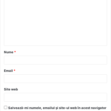
C
o
m
e
n
t
a
Nume
*
r
i
u
Email
*
*
Site web
Salvează-mi numele, emailul și site-ul web în acest navigator