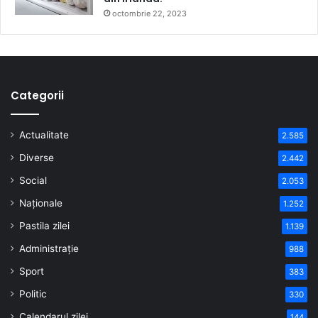
octombrie 22, 2023
Categorii
Actualitate
2.585
Diverse
2.442
Social
2.053
Naționale
1.252
Pastila zilei
1.139
Administrație
988
Sport
383
Politic
330
Calendarul zilei
144