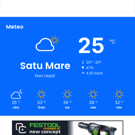
Meteo
25
℃
Satu Mare
25º - 20º
47%
4.67 km/h
Nori risipiți
25
33
36
38
32
℃
℃
℃
℃
℃
sâm
Dum
lun
mar
mie