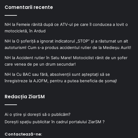
Comentarii recente
NH
la
Femeie rănită după ce ATV-ul pe care îl conducea a lovit o
motocicletă, în Ardud
NH
la
O șoferiță a ignorat indicatorul „STOP” și a răsturnat un alt
autoturism! Cum s-a produs accidentul rutier de la Medieșu Aurit!
NH
la
Accident rutier în Satu Mare! Motociclist rănit de un șofer
care venea de pe un drum secundar!
NH
la
Cu BAC sau fără, absolvenții sunt așteptați să se
înregistreze la AJOFM, pentru a putea beneficia de șomaj!
Redacția ZiarSM
Ai o știre și dorești să o publicăm?
Dorești spațiu publicitar în cadrul portalului ZiarSM ?
Contactează-ne: