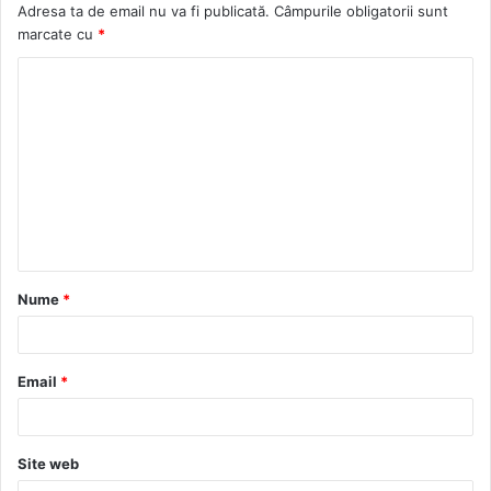
Adresa ta de email nu va fi publicată.
Câmpurile obligatorii sunt
marcate cu
*
C
o
m
e
n
t
a
Nume
*
r
i
u
Email
*
*
Site web