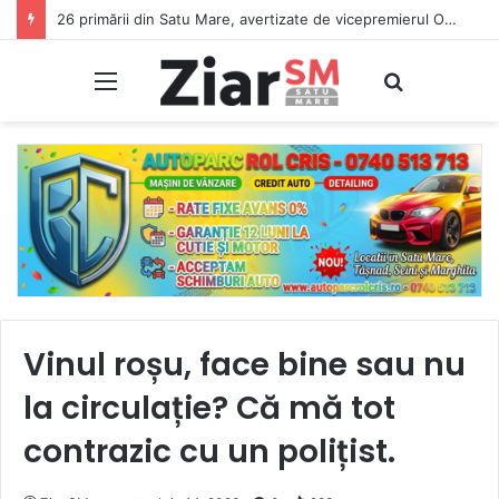
26 primării din Satu Mare, avertizate de vicepremierul Oana Gheorghiu: Dacă nu se înscriu în Ghișeul.ro, pierd bani de la bugetul de stat
Meniu
Caută
Vinul roșu, face bine sau nu
la circulație? Că mă tot
contrazic cu un polițist.