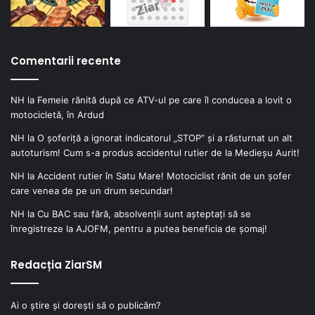
Comentarii recente
NH
la
Femeie rănită după ce ATV-ul pe care îl conducea a lovit o
motocicletă, în Ardud
NH
la
O șoferiță a ignorat indicatorul „STOP” și a răsturnat un alt
autoturism! Cum s-a produs accidentul rutier de la Medieșu Aurit!
NH
la
Accident rutier în Satu Mare! Motociclist rănit de un șofer
care venea de pe un drum secundar!
NH
la
Cu BAC sau fără, absolvenții sunt așteptați să se
înregistreze la AJOFM, pentru a putea beneficia de șomaj!
Redacția ZiarSM
Ai o știre și dorești să o publicăm?