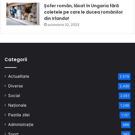
Șofer român, lăsat în Ungaria fără
coletele pe care le ducea românilor
din Irlanda!
octombrie 22, 2023
Categorii
Actualitate
2.579
Diverse
2.439
Social
2.051
Naționale
1.249
Pastila zilei
1.137
Administrație
988
Sport
380