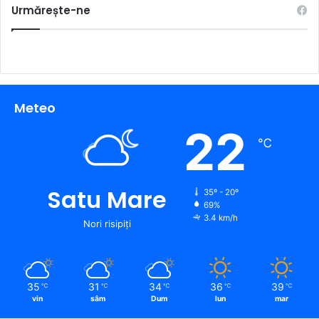
Urmărește-ne
Meteo
22
℃
Satu Mare
35º - 20º
69%
3.4 km/h
Nori risipiți
35
31
34
36
39
℃
℃
℃
℃
℃
vin
sâm
Dum
lun
mar