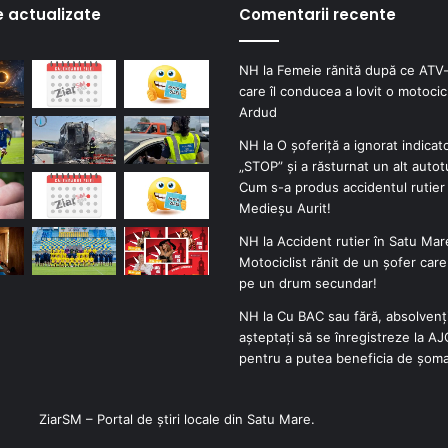
e actualizate
Comentarii recente
NH
la
Femeie rănită după ce ATV-
care îl conducea a lovit o motocicl
Ardud
NH
la
O șoferiță a ignorat indicat
„STOP” și a răsturnat un alt autot
Cum s-a produs accidentul rutier 
Medieșu Aurit!
NH
la
Accident rutier în Satu Mar
Motociclist rănit de un șofer car
pe un drum secundar!
NH
la
Cu BAC sau fără, absolvenți
așteptați să se înregistreze la A
pentru a putea beneficia de șoma
ZiarSM – Portal de știri locale din Satu Mare.