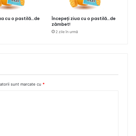
iua cu o pastilă…de
Începeți ziua cu o pastilă…de
zâmbet!
2 zile în urmă
atorii sunt marcate cu
*