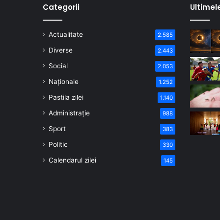
Categorii
Ultimel
Actualitate
2.585
Diverse
2.443
Social
2.053
Naționale
1.252
Pastila zilei
1.140
Administrație
988
Sport
383
Politic
330
Calendarul zilei
145