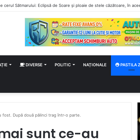
 august
AȚIE
DIVERSE
POLITIC
NAȚIONALE
PASTILA Z
 fost. După două pălinci trag într-o parte.
u mai sunt ce-au