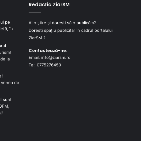
Redacția ZiarSM
ul pe
Ai o știre și dorești să o publicăm?
etă, în
Dorești spațiu publicitar în cadrul portalului
ZiarSM ?
orul
Contactează-ne:
urism!
Email: info@ziarsm.ro
de la
Tel: 0775276450
e!
e venea de
i sunt
JOFM,
j!