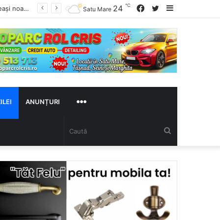
℃
24
Facebook
Twitter
Sidebar
Satu Mare
ILEI
ANUNȚURI
MAI
Caută
MULTE