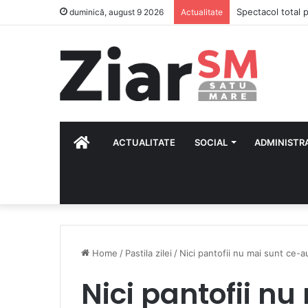
Calendar Azi – 9
duminică, august 9 2026
Actualitate
HOME
ACTUALITATE
SOCIAL
ADMINISTR
Home
/
Pastila zilei
/
Nici pantofii nu mai sunt ce-au
Nici pantofii n