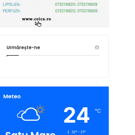
Urmărește-ne
Meteo
24
℃
32º - 21º