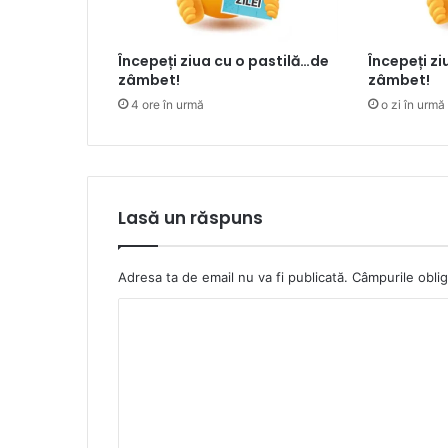
Începeți ziua cu o pastilă…de
Începeți z
zâmbet!
zâmbet!
4 ore în urmă
o zi în urmă
Lasă un răspuns
Adresa ta de email nu va fi publicată.
Câmpurile oblig
C
o
m
e
n