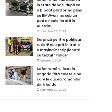
în stare de șoc, după ce
a blocat platforma plină
cu BMW-uri noi sub un
pod de cale ferată în
Austria!
octombrie 28, 2023
Surpriză pentru polițiștii
rutieri! Au oprit în trafic
o maşină inscripţionată
cu textul ”Police”!
februarie 1, 2024
Șofer român, lăsat în
Ungaria fără coletele pe
care le ducea românilor
din Irlanda!
octombrie 22, 2023