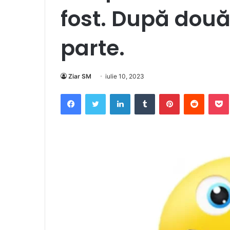
fost. După două 
parte.
Ziar SM
iulie 10, 2023
Facebook
Twitter
LinkedIn
Tumblr
Pinterest
Reddit
Po