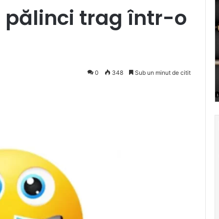
pălinci trag într-o
0
348
Sub un minut de citit
cket