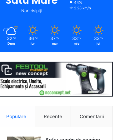
Satu Mare
44%
2.28 km/h
Nori risipiți
32
36
37
33
33
℃
℃
℃
℃
℃
Dum
lun
mar
mie
joi
Populare
Recente
Comentarii
Șofer român de camion