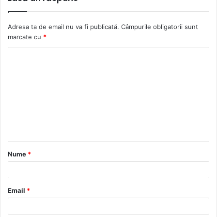
Adresa ta de email nu va fi publicată.
Câmpurile obligatorii sunt
marcate cu
*
C
o
m
e
n
t
a
Nume
*
r
i
u
Email
*
*