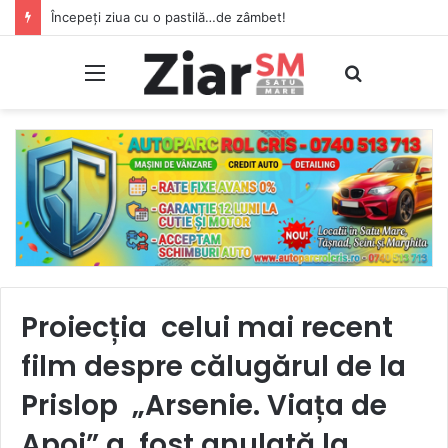
Accident rutier grav în Satu Mare. Motociclistul implicat a rămas întins pe asfalt
Meniu
Caută
Proiecția celui mai recent
film despre călugărul de la
Prislop „Arsenie. Viața de
Apoi” a fost anulată la