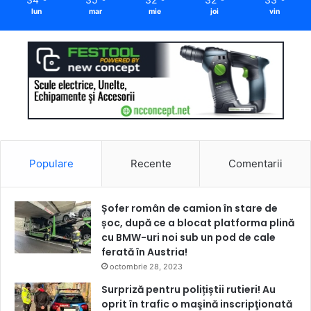
lun
mar
mie
joi
vin
Populare
Recente
Comentarii
Șofer român de camion în stare de
șoc, după ce a blocat platforma plină
cu BMW-uri noi sub un pod de cale
ferată în Austria!
octombrie 28, 2023
Surpriză pentru polițiștii rutieri! Au
oprit în trafic o maşină inscripţionată