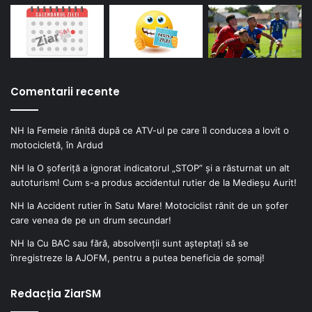
Comentarii recente
NH
la
Femeie rănită după ce ATV-ul pe care îl conducea a lovit o
motocicletă, în Ardud
NH
la
O șoferiță a ignorat indicatorul „STOP” și a răsturnat un alt
autoturism! Cum s-a produs accidentul rutier de la Medieșu Aurit!
NH
la
Accident rutier în Satu Mare! Motociclist rănit de un șofer
care venea de pe un drum secundar!
NH
la
Cu BAC sau fără, absolvenții sunt așteptați să se
înregistreze la AJOFM, pentru a putea beneficia de șomaj!
Redacția ZiarSM