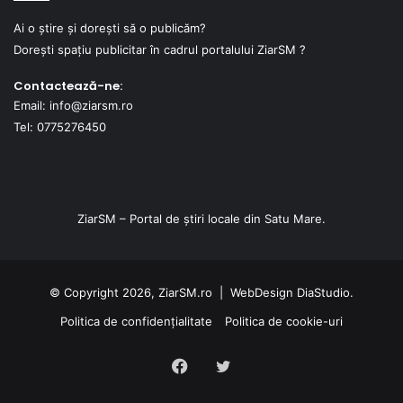
Ai o știre și dorești să o publicăm?
Dorești spațiu publicitar în cadrul portalului ZiarSM ?
Contactează-ne:
Email: info@ziarsm.ro
Tel: 0775276450
ZiarSM – Portal de știri locale din Satu Mare.
© Copyright 2026, ZiarSM.ro |
WebDesign
DiaStudio.
Politica de confidențialitate
Politica de cookie-uri
Facebook
Twitter