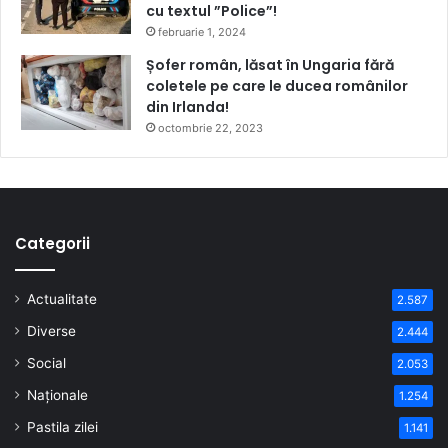
cu textul ”Police”!
februarie 1, 2024
Șofer român, lăsat în Ungaria fără
coletele pe care le ducea românilor
din Irlanda!
octombrie 22, 2023
Categorii
Actualitate
2.587
Diverse
2.444
Social
2.053
Naționale
1.254
Pastila zilei
1.141