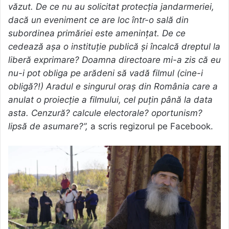
văzut. De ce nu au solicitat protecția jandarmeriei,
dacă un eveniment ce are loc într-o sală din
subordinea primăriei este amenințat. De ce
cedează așa o instituție publică și încalcă dreptul la
liberă exprimare? Doamna directoare mi-a zis că eu
nu-i pot obliga pe arădeni să vadă filmul (cine-i
obligă?!) Aradul e singurul oraș din România care a
anulat o proiecție a filmului, cel puțin până la data
asta. Cenzură? calcule electorale? oportunism?
lipsă de asumare?”,
a scris regizorul pe Facebook.