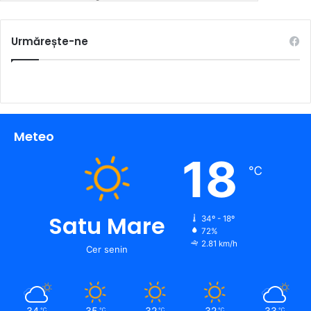
Urmărește-ne
Meteo
18
℃
Satu Mare
34º - 18º
72%
2.81 km/h
Cer senin
34
35
32
32
33
℃
℃
℃
℃
℃