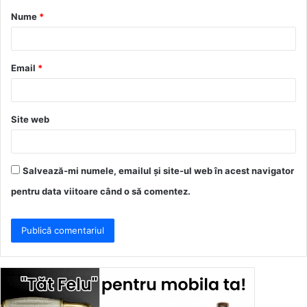
Nume
*
r
i
u
Email
*
*
Site web
Salvează-mi numele, emailul și site-ul web în acest navigator
pentru data viitoare când o să comentez.