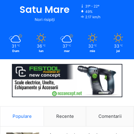
Satu Mare
31º - 22º
49%
2.17 km/h
Nori risipiți
31
36
37
32
33
℃
℃
℃
℃
℃
Dum
lun
mar
mie
joi
Populare
Recente
Comentarii