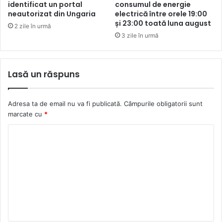
identificat un portal
consumul de energie
neautorizat din Ungaria
electrică între orele 19:00
și 23:00 toată luna august
2 zile în urmă
3 zile în urmă
Lasă un răspuns
Adresa ta de email nu va fi publicată.
Câmpurile obligatorii sunt
marcate cu
*
C
o
m
e
n
t
a