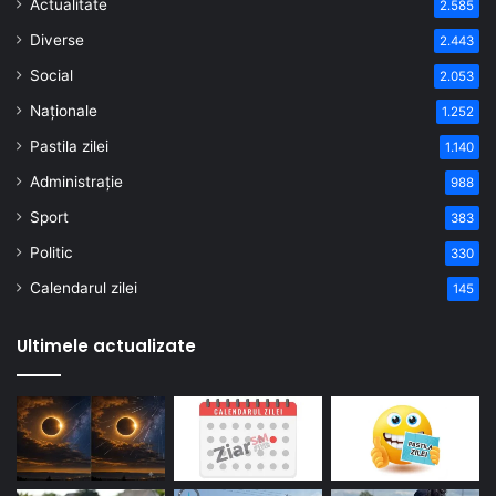
Actualitate
2.585
Diverse
2.443
Social
2.053
Naționale
1.252
Pastila zilei
1.140
Administrație
988
Sport
383
Politic
330
Calendarul zilei
145
Ultimele actualizate