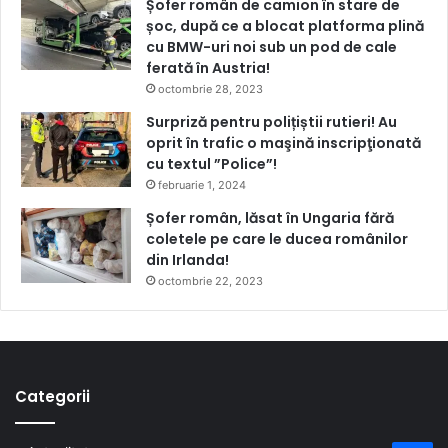
Șofer român de camion în stare de
șoc, după ce a blocat platforma plină
cu BMW-uri noi sub un pod de cale
ferată în Austria!
octombrie 28, 2023
Surpriză pentru polițiștii rutieri! Au
oprit în trafic o maşină inscripţionată
cu textul ”Police”!
februarie 1, 2024
Șofer român, lăsat în Ungaria fără
coletele pe care le ducea românilor
din Irlanda!
octombrie 22, 2023
Categorii