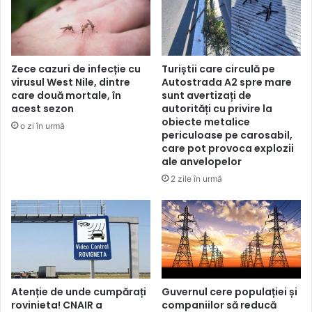
Zece cazuri de infecție cu
Turiștii care circulă pe
virusul West Nile, dintre
Autostrada A2 spre mare
care două mortale, în
sunt avertizați de
acest sezon
autorități cu privire la
obiecte metalice
o zi în urmă
periculoase pe carosabil,
care pot provoca explozii
ale anvelopelor
2 zile în urmă
Atenție de unde cumpărați
Guvernul cere populației și
rovinieta! CNAIR a
companiilor să reducă