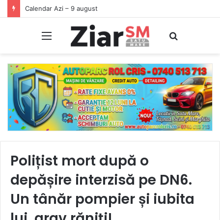
Începeți ziua cu o pastilă…de zâmbet!
Meniu
Caută
Polițist mort după o
depășire interzisă pe DN6.
Un tânăr pompier și iubita
lui, grav răniți!