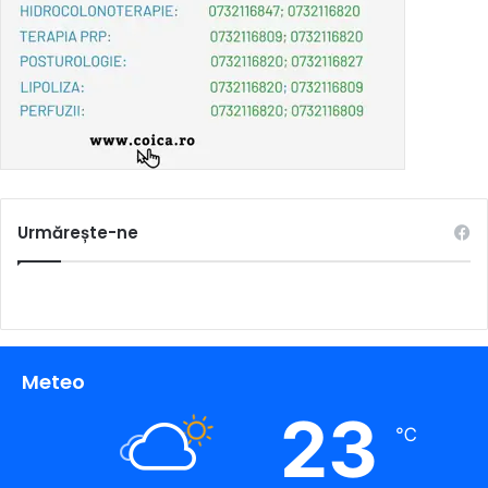
Urmărește-ne
Meteo
23
℃