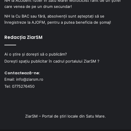
NH
la
Accident rutier în Satu Mare! Motociclist rănit de un șofer
care venea de pe un drum secundar!
NH
la
Cu BAC sau fără, absolvenții sunt așteptați să se
înregistreze la AJOFM, pentru a putea beneficia de șomaj!
Redacția ZiarSM
Ai o știre și dorești să o publicăm?
Dorești spațiu publicitar în cadrul portalului ZiarSM ?
Contactează-ne:
Email: info@ziarsm.ro
Tel: 0775276450
ZiarSM – Portal de știri locale din Satu Mare.