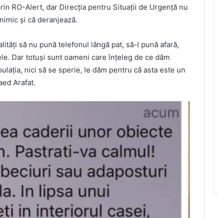
prin RO-Alert, dar Direcția pentru Situații de Urgență nu
 nimic și că deranjează.
ităţi să nu pună telefonul lângă pat, să-l pună afară,
ele. Dar totuşi sunt oameni care înţeleg de ce dăm
laţia, nici să se sperie, le dăm pentru că asta este un
aed Arafat.