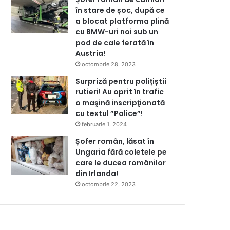
în stare de șoc, după ce
a blocat platforma plină
cu BMW-uri noi sub un
pod de cale ferată în
Austria!
octombrie 28, 2023
Surpriză pentru polițiștii
rutieri! Au oprit în trafic
o maşină inscripţionată
cu textul ”Police”!
februarie 1, 2024
Șofer român, lăsat în
Ungaria fără coletele pe
care le ducea românilor
din Irlanda!
octombrie 22, 2023