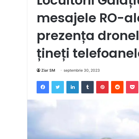
Locuitorii Galaț
mesajele RO-ale
prezența dronel
țineți telefoane
Ziar SM
septembrie 30, 2023
Facebook
Twitter
LinkedIn
Tumblr
Pinterest
Reddit