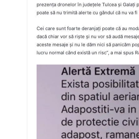
prezenţa dronelor în judeţele Tulcea şi Galaţi 
poate să nu trimită alerte cu gândul că nu va fi
Cei care sunt foarte deranjaţi poate că au modal
dacă chiar vor să rişte şi nu vor să audă mesaj
aceste mesaje şi nu le dăm nici să panicăm popu
lucru normal când există un risc”, a mai spus R