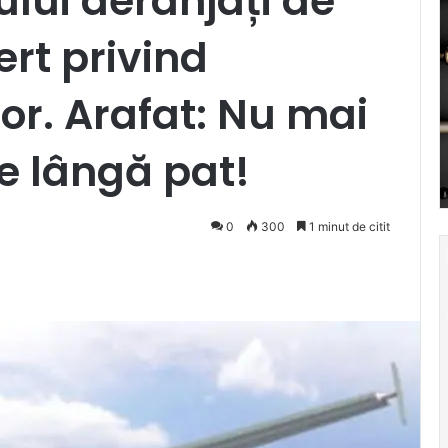
iului deranjați de
rt privind
or. Arafat: Nu mai
le lângă pat!
0
300
1 minut de citit
Pocket