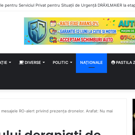
l sezon cu un rezultat pozitiv: egal în deplasare cu CSC Dumbrăvița
AȚIE
DIVERSE
POLITIC
NAȚIONALE
PASTILA Z
de mesajele RO-alert privind prezența dronelor. Arafat: Nu mai