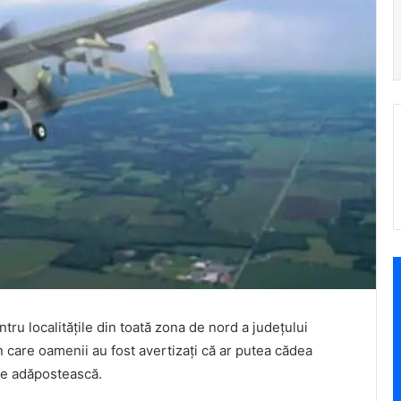
tru localităţile din toată zona de nord a judeţului
in care oamenii au fost avertizaţi că ar putea cădea
 se adăpostească.