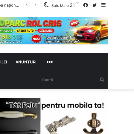
℃
Facebook
Twitter
Sidebar
21
Satu Mare
MAI
ILEI
ANUNȚURI
Caută
MULTE