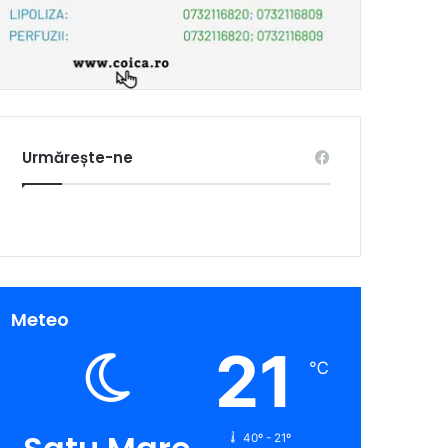
Urmărește-ne
Meteo
21
℃
40º - 21º