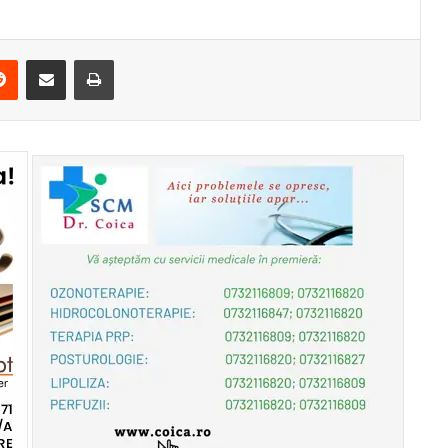
erest
Reddit
Share via Email
Print