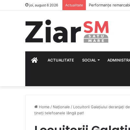
CSM Olimpia începe nou
joi, august 6 2026
Actualitate
HOME
ACTUALITATE
SOCIAL
ADMINISTR
Home
/
Naționale
/
Locuitorii Galațiului deranjați 
țineți telefoanele lângă pat!