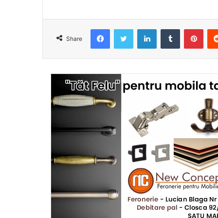
Facebook
Twitter
LinkedIn
Tumblr
Pint
Share