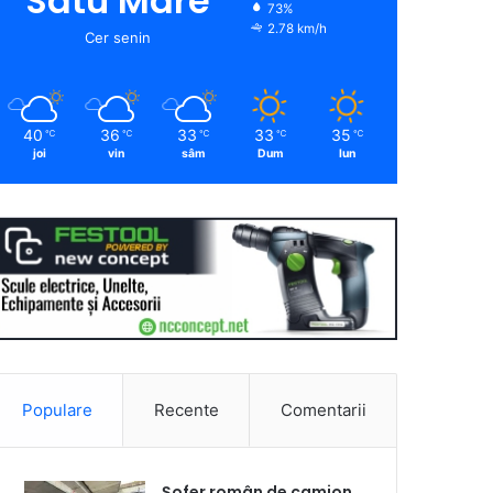
Satu Mare
73%
2.78 km/h
Cer senin
40
36
33
33
35
℃
℃
℃
℃
℃
joi
vin
sâm
Dum
lun
Populare
Recente
Comentarii
Șofer român de camion