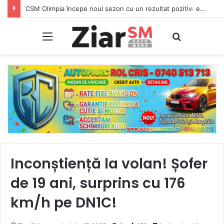
CSM Olimpia începe noul sezon cu un rezultat pozitiv: egal în deplasare cu CSC Dumbrăvița
Meniu
Caută
Inconștiență la volan! Șofer
de 19 ani, surprins cu 176
km/h pe DN1C!