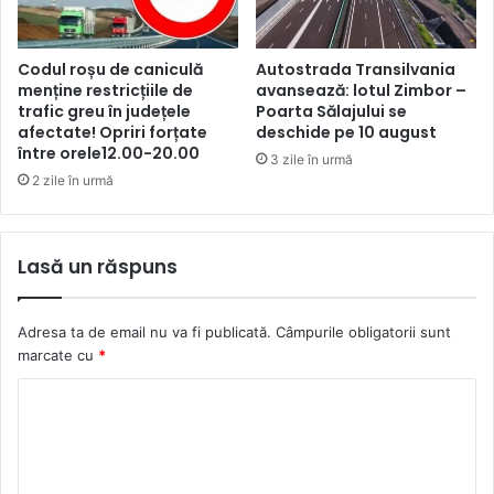
Codul roșu de caniculă
Autostrada Transilvania
menține restricțiile de
avansează: lotul Zimbor –
trafic greu în județele
Poarta Sălajului se
afectate! Opriri forțate
deschide pe 10 august
între orele12.00-20.00
3 zile în urmă
2 zile în urmă
Lasă un răspuns
Adresa ta de email nu va fi publicată.
Câmpurile obligatorii sunt
marcate cu
*
C
o
m