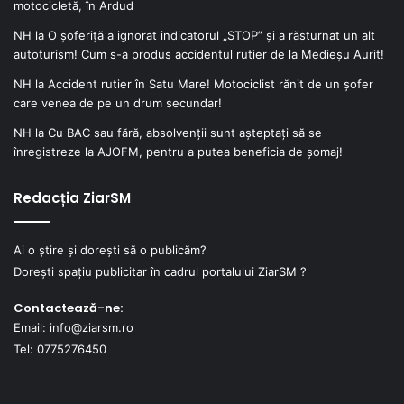
motocicletă, în Ardud
NH
la
O șoferiță a ignorat indicatorul „STOP” și a răsturnat un alt
autoturism! Cum s-a produs accidentul rutier de la Medieșu Aurit!
NH
la
Accident rutier în Satu Mare! Motociclist rănit de un șofer
care venea de pe un drum secundar!
NH
la
Cu BAC sau fără, absolvenții sunt așteptați să se
înregistreze la AJOFM, pentru a putea beneficia de șomaj!
Redacția ZiarSM
Ai o știre și dorești să o publicăm?
Dorești spațiu publicitar în cadrul portalului ZiarSM ?
Contactează-ne:
Email: info@ziarsm.ro
Tel: 0775276450