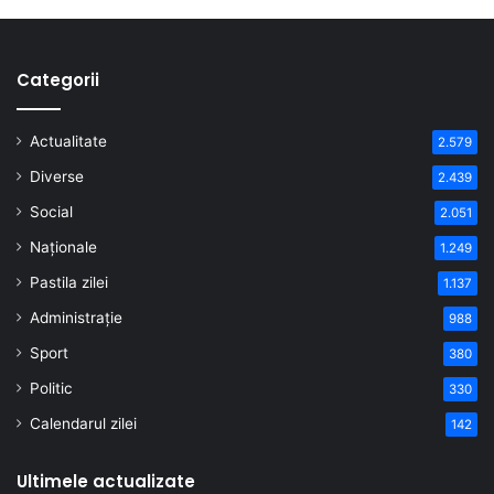
Categorii
Actualitate
2.579
Diverse
2.439
Social
2.051
Naționale
1.249
Pastila zilei
1.137
Administrație
988
Sport
380
Politic
330
Calendarul zilei
142
Ultimele actualizate