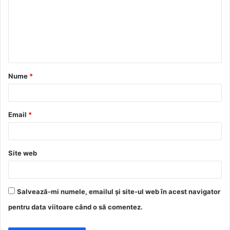
m
e
n
t
a
Nume
*
r
i
u
Email
*
*
Site web
Salvează-mi numele, emailul și site-ul web în acest navigator
pentru data viitoare când o să comentez.