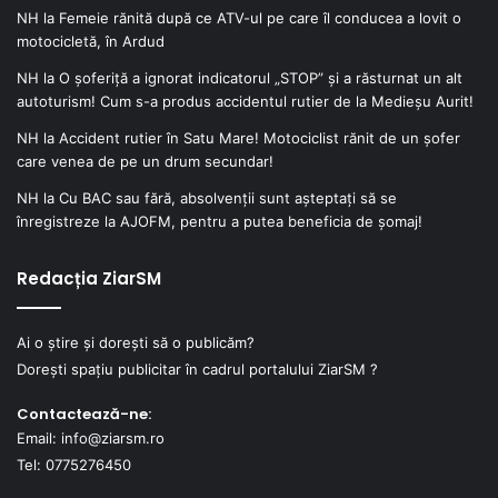
NH
la
Femeie rănită după ce ATV-ul pe care îl conducea a lovit o
motocicletă, în Ardud
NH
la
O șoferiță a ignorat indicatorul „STOP” și a răsturnat un alt
autoturism! Cum s-a produs accidentul rutier de la Medieșu Aurit!
NH
la
Accident rutier în Satu Mare! Motociclist rănit de un șofer
care venea de pe un drum secundar!
NH
la
Cu BAC sau fără, absolvenții sunt așteptați să se
înregistreze la AJOFM, pentru a putea beneficia de șomaj!
Redacția ZiarSM
Ai o știre și dorești să o publicăm?
Dorești spațiu publicitar în cadrul portalului ZiarSM ?
Contactează-ne:
Email: info@ziarsm.ro
Tel: 0775276450