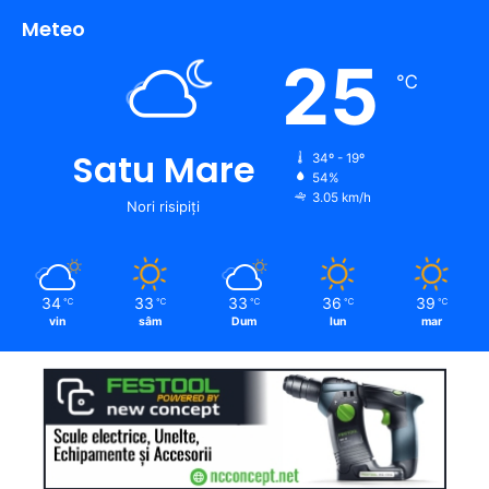
Meteo
25
℃
Satu Mare
34º - 19º
54%
3.05 km/h
Nori risipiți
34
33
33
36
39
℃
℃
℃
℃
℃
vin
sâm
Dum
lun
mar