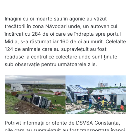
Imagini cu oi moarte sau în agonie au văzut
trecătorii în zona Năvodari unde, un autovehicul
încărcat cu 284 de oi care se îndrepta spre portul
Midia, s-a răsturnat iar 160 de oi au murit. Celelalte
124 de animale care au supraviețuit au fost
readuse la centrul ce colectare unde sunt ținute
sub observație pentru următoarele zile.
Potrivit informațiilor oferite de DSVSA Constanța,
oile care au supraviețuit au fost transportate înapoi