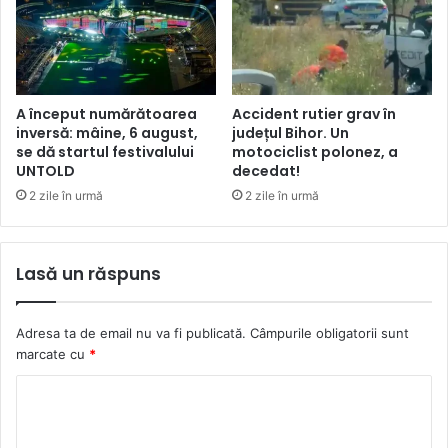
A început numărătoarea
Accident rutier grav în
inversă: mâine, 6 august,
județul Bihor. Un
se dă startul festivalului
motociclist polonez, a
UNTOLD
decedat!
2 zile în urmă
2 zile în urmă
Lasă un răspuns
Adresa ta de email nu va fi publicată.
Câmpurile obligatorii sunt
marcate cu
*
C
o