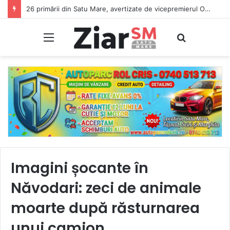
26 primării din Satu Mare, avertizate de vicepremierul Oana Gheorghiu: Dacă nu se înscriu în Ghișeul.ro, pierd bani de la bugetul de stat
Meniu
Caută
Imagini șocante în
Năvodari: zeci de animale
moarte după răsturnarea
unui camion