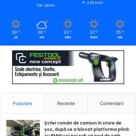
2.05 km/h
Cer senin
39
36
33
32
35
℃
℃
℃
℃
℃
joi
vin
sâm
Dum
lun
Populare
Recente
Comentarii
Șofer român de camion în stare de
șoc, după ce a blocat platforma plină
cu BMW-uri noi sub un pod de cale