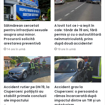
Sătmărean cercetat
A lovit tot ce i-a ieșit în
pentru infracțiuni sexuale
cale: tânăr de 19 ani, fără
asupra unui minor.
permis și cu o autoutilitară
Procurorii solicită
neînmatriculată, prins
arestarea preventivă
după două accidente!
14 ore în urmă
19 ore în urmă
Accident rutier pe DN 19, la
Accident grav la
Ciuperceni: polițiștii au
Ciuperceni: o persoană a
stabilit primele concluzii
rămas încarcerată după
ale impactului
impactul dintre un TIR și un
autoturism