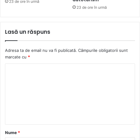
23 de ore în urmă
23 de ore în urmă
Lasă un răspuns
Adresa ta de email nu va fi publicată.
Câmpurile obligatorii sunt
marcate cu
*
C
o
m
e
n
t
a
Nume
*
r