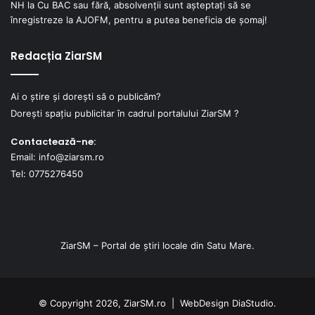
NH
la
Cu BAC sau fără, absolvenții sunt așteptați să se
înregistreze la AJOFM, pentru a putea beneficia de șomaj!
Redacția ZiarSM
Ai o știre și dorești să o publicăm?
Dorești spațiu publicitar în cadrul portalului ZiarSM ?
Contactează-ne:
Email: info@ziarsm.ro
Tel: 0775276450
ZiarSM – Portal de știri locale din Satu Mare.
© Copyright 2026, ZiarSM.ro |
WebDesign
DiaStudio.