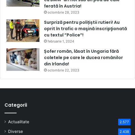
ferată în Austria!
octombrie 28, 2023
Surpriză pentru polițiștii rutieri! Au
oprit în trafic o maşină inscripţionată
cu textul ”Police”!
februarie 1, 2024
Șofer român, lăsat în Ungaria fără
coletele pe care le ducea românilor
din Irlanda!
octombrie 22, 2023
Categorii
Actualitate
2.577
Diverse
2.438