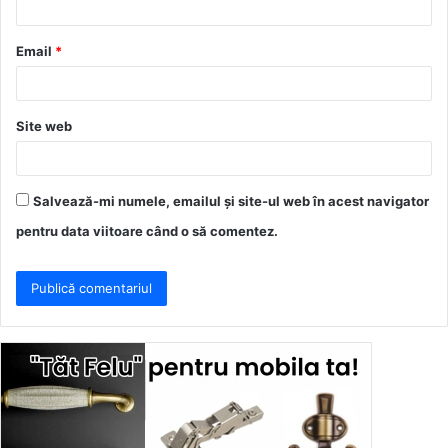
i
u
Email
*
*
Site web
Salvează-mi numele, emailul și site-ul web în acest navigator
pentru data viitoare când o să comentez.