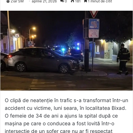
Ziar SM
aprilie 21, 2026
0
181
1 minut de citit
O clipă de neatenție în trafic s-a transformat într-un
accident cu victime, luni seara, în localitatea Bixad.
O femeie de 34 de ani a ajuns la spital după ce
mașina pe care o conducea a fost lovită într-o
intersecție de un șofer care nu ar fi respectat