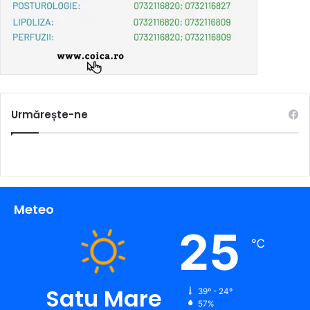
Urmărește-ne
Meteo
25
℃
Satu Mare
39º - 24º
57%