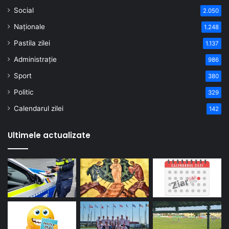
Social
2.050
Naționale
1.248
Pastila zilei
1.137
Administrație
986
Sport
380
Politic
329
Calendarul zilei
142
Ultimele actualizate