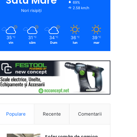
Satu Mare
69%
2.58 km/h
Nori risipiți
35
31
34
36
39
℃
℃
℃
℃
℃
vin
sâm
Dum
lun
mar
Populare
Recente
Comentarii
Șofer român de camion