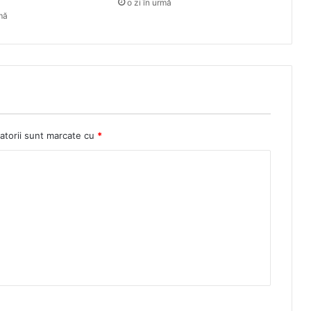
o zi în urmă
mă
atorii sunt marcate cu
*