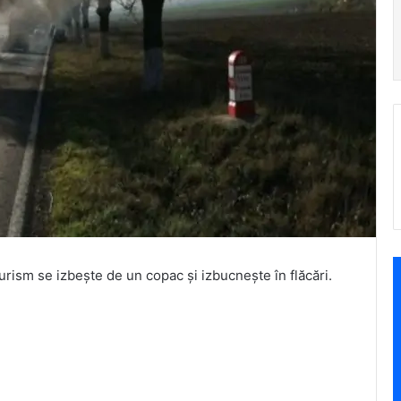
urism se izbește de un copac și izbucnește în flăcări.