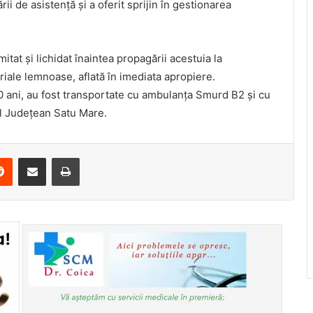
rii de asistență și a oferit sprijin în gestionarea
mitat și lichidat înaintea propagării acestuia la
riale lemnoase, aflată în imediata apropiere.
30 ani, au fost transportate cu ambulanța Smurd B2 și cu
ul Județean Satu Mare.
erest
Reddit
Share via Email
Print