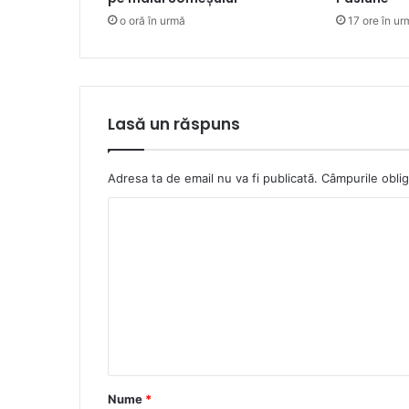
o oră în urmă
17 ore în ur
Lasă un răspuns
Adresa ta de email nu va fi publicată.
Câmpurile oblig
C
o
m
e
n
t
a
Nume
*
r