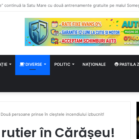
gust
AȚIE
DIVERSE
POLITIC
NAȚIONALE
PASTILA Z
 Două persoane prinse în cleștele incendiului izbucnit!
rutier în Cărășeu!