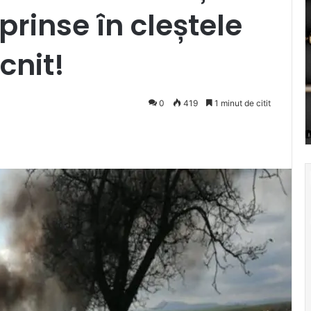
rinse în cleștele
cnit!
0
419
1 minut de citit
Pocket