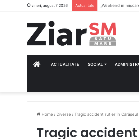
Calendar Azi – 7 au
vineri, august 7 2026
Actualitate
HOME
ACTUALITATE
SOCIAL
ADMINISTR
Home
/
Diverse
/
Tragic accident rutier în Cărășeu!
Tragic accident 