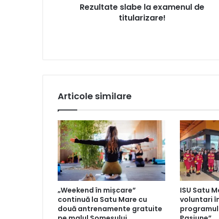
Rezultate slabe la examenul de
titularizare!
Articole similare
„Weekend în mișcare”
ISU Satu M
continuă la Satu Mare cu
voluntari î
două antrenamente gratuite
programulu
pe malul Someșului
Pasiune”