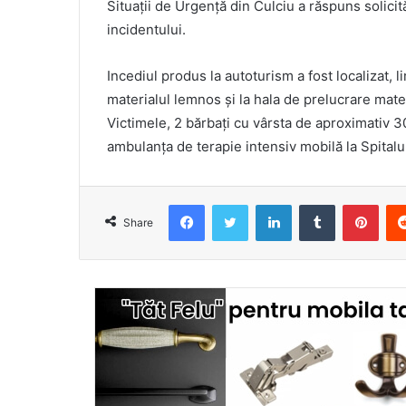
Situații de Urgență din Culciu a răspuns solicită
incidentului.
Incediul produs la autoturism a fost localizat, li
materialul lemnos și la hala de prelucrare mate
Victimele, 2 bărbați cu vârsta de aproximativ 
ambulanța de terapie intensiv mobilă la Spital
Facebook
Twitter
LinkedIn
Tumblr
Pint
Share