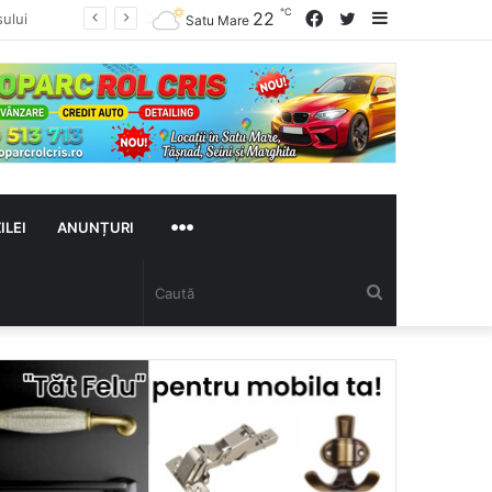
℃
Facebook
Twitter
Sidebar
22
Satu Mare
MAI
ILEI
ANUNȚURI
Caută
MULTE