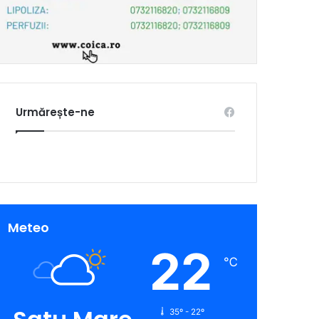
Urmărește-ne
Meteo
22
℃
35º - 22º