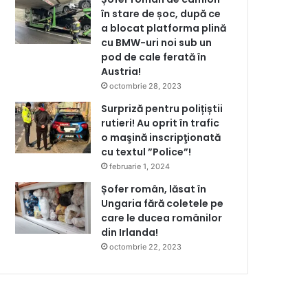
în stare de șoc, după ce
a blocat platforma plină
cu BMW-uri noi sub un
pod de cale ferată în
Austria!
octombrie 28, 2023
Surpriză pentru polițiștii
rutieri! Au oprit în trafic
o maşină inscripţionată
cu textul ”Police”!
februarie 1, 2024
Șofer român, lăsat în
Ungaria fără coletele pe
care le ducea românilor
din Irlanda!
octombrie 22, 2023