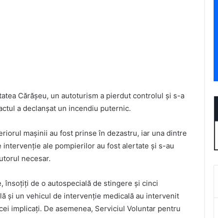
tatea Cărășeu, un autoturism a pierdut controlul și s-a
pactul a declanșat un incendiu puternic.
eriorul mașinii au fost prinse în dezastru, iar una dintre
e intervenție ale pompierilor au fost alertate și s-au
jutorul necesar.
însoțiți de o autospecială de stingere și cinci
lă și un vehicul de intervenție medicală au intervenit
e cei implicați. De asemenea, Serviciul Voluntar pentru