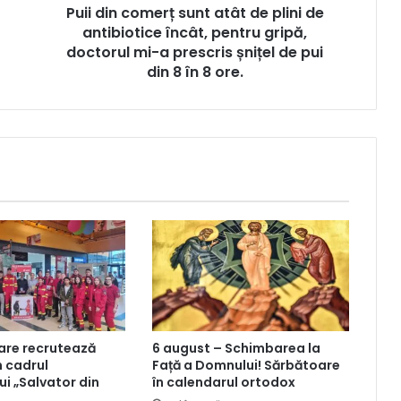
Puii din comerț sunt atât de plini de
antibiotice încât, pentru gripă,
doctorul mi-a prescris șnițel de pui
din 8 în 8 ore.
are recrutează
6 august – Schimbarea la
n cadrul
Față a Domnului! Sărbătoare
i „Salvator din
în calendarul ortodox