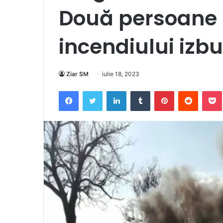
Două persoane p
incendiului izbu
Ziar SM
iulie 18, 2023
Facebook
Twitter
LinkedIn
Tumblr
Pinterest
Reddit