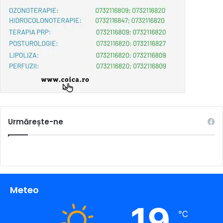
Urmărește-ne
Meteo
19
℃