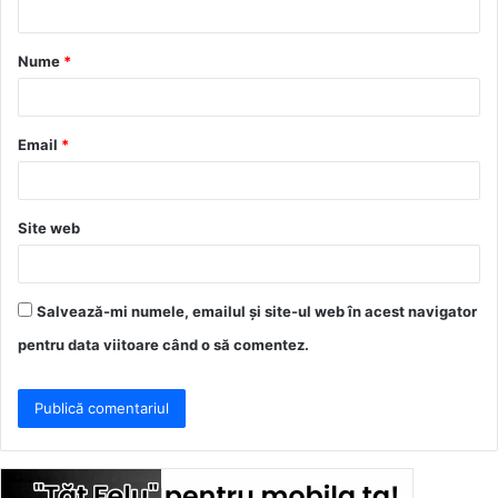
a
Nume
*
r
i
u
Email
*
*
Site web
Salvează-mi numele, emailul și site-ul web în acest navigator
pentru data viitoare când o să comentez.