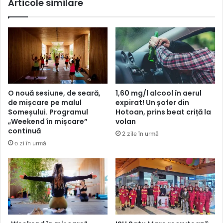
Articole similare
O nouă sesiune, de seară,
1,60 mg/l alcool în aerul
de mișcare pe malul
expirat! Un șofer din
Someșului. Programul
Hotoan, prins beat criță la
„Weekend în mișcare”
volan
continuă
2 zile în urmă
o zi în urmă