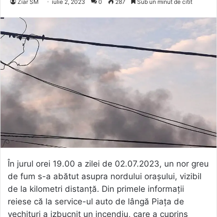
Ziar SM
iulie 2, 2023
0
287
Sub un minut de citit
În jurul orei 19.00 a zilei de 02.07.2023, un nor greu
de fum s-a abătut asupra nordului orașului, vizibil
de la kilometri distanță. Din primele informații
reiese că la service-ul auto de lângă Piața de
vechituri a izbucnit un incendiu, care a cuprins