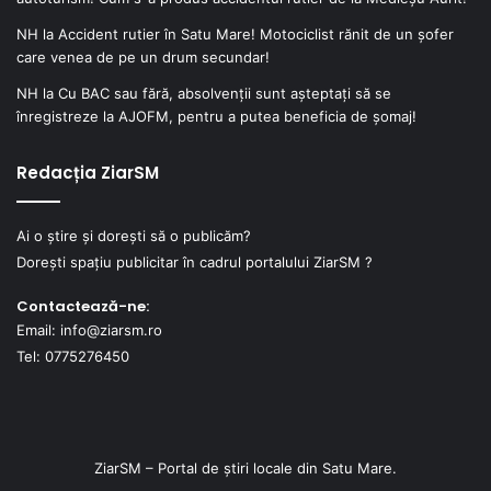
NH
la
Accident rutier în Satu Mare! Motociclist rănit de un șofer
care venea de pe un drum secundar!
NH
la
Cu BAC sau fără, absolvenții sunt așteptați să se
înregistreze la AJOFM, pentru a putea beneficia de șomaj!
Redacția ZiarSM
Ai o știre și dorești să o publicăm?
Dorești spațiu publicitar în cadrul portalului ZiarSM ?
Contactează-ne:
Email: info@ziarsm.ro
Tel: 0775276450
ZiarSM – Portal de știri locale din Satu Mare.