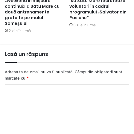
„Weekend în mișcare”
ISU Satu Mare recrutează
continuă la Satu Mare cu
voluntari în cadrul
două antrenamente
programului „Salvator din
gratuite pe malul
Pasiune”
Someșului
3 zile în urmă
2 zile în urmă
Lasă un răspuns
Adresa ta de email nu va fi publicată.
Câmpurile obligatorii sunt
marcate cu
*
C
o
m
e
n
t