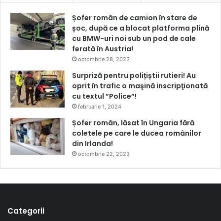
Șofer român de camion în stare de
șoc, după ce a blocat platforma plină
cu BMW-uri noi sub un pod de cale
ferată în Austria!
octombrie 28, 2023
Surpriză pentru polițiștii rutieri! Au
oprit în trafic o maşină inscripţionată
cu textul ”Police”!
februarie 1, 2024
Șofer român, lăsat în Ungaria fără
coletele pe care le ducea românilor
din Irlanda!
octombrie 22, 2023
Categorii