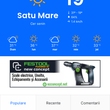
Satu Mare
31º - 19º
64%
1.4 km/h
Cer senin
31
36
37
32
33
℃
℃
℃
℃
℃
Dum
lun
mar
mie
joi
Populare
Recente
Comentarii