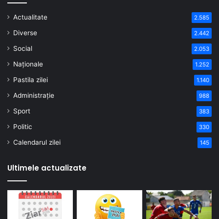
Actualitate
2.585
Diverse
2.442
Social
2.053
Naționale
1.252
Pastila zilei
1.140
Administrație
988
Sport
383
Politic
330
Calendarul zilei
145
Ultimele actualizate