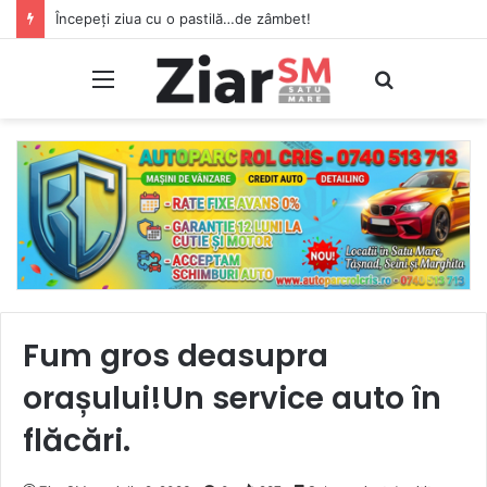
CSM Olimpia a pierdut pe teren propriu meciul din etapa a 2-a a Ligii secunde!
Meniu
Caută
Fum gros deasupra
orașului!Un service auto în
flăcări.