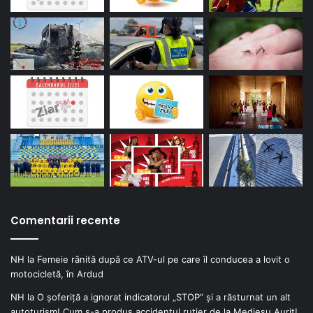
Comentarii recente
NH
la
Femeie rănită după ce ATV-ul pe care îl conducea a lovit o
motocicletă, în Ardud
NH
la
O șoferiță a ignorat indicatorul „STOP” și a răsturnat un alt
autoturism! Cum s-a produs accidentul rutier de la Medieșu Aurit!