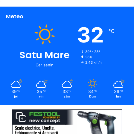
Meteo
32
℃
Satu Mare
39º - 23º
36%
2.43 km/h
Cer senin
39
35
33
34
36
℃
℃
℃
℃
℃
joi
vin
sâm
Dum
lun