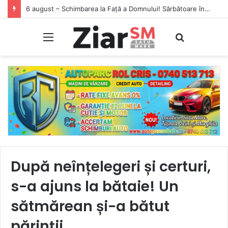
6 august – Schimbarea la Față a Domnului! Sărbătoare în calendarul ortodox
Meniu
Caută
După neînțelegeri și certuri,
s-a ajuns la bătaie! Un
sătmărean și-a bătut
părinții.