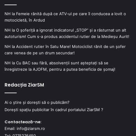
NH
la
Femeie rănită după ce ATV-ul pe care îl conducea a lovit o
motocicletă, în Ardud
NH
la
O șoferiță a ignorat indicatorul „STOP” și a răsturnat un alt
autoturism! Cum s-a produs accidentul rutier de la Medieșu Aurit!
NH
la
Accident rutier în Satu Mare! Motociclist rănit de un șofer
care venea de pe un drum secundar!
NH
la
Cu BAC sau fără, absolvenții sunt așteptați să se
înregistreze la AJOFM, pentru a putea beneficia de șomaj!
Redacția ZiarSM
Ai o știre și dorești să o publicăm?
Dorești spațiu publicitar în cadrul portalului ZiarSM ?
Contactează-ne:
Email: info@ziarsm.ro
Tel: 0775276450