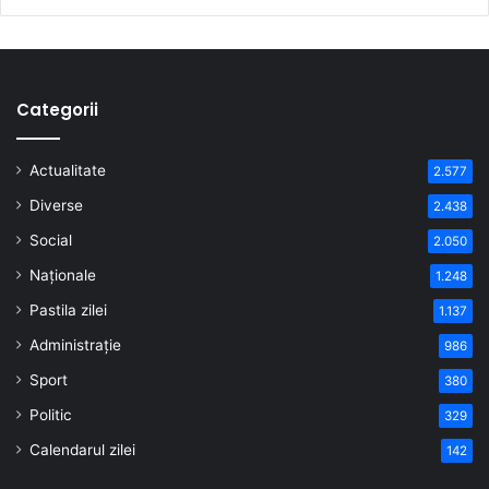
Categorii
Actualitate
2.577
Diverse
2.438
Social
2.050
Naționale
1.248
Pastila zilei
1.137
Administrație
986
Sport
380
Politic
329
Calendarul zilei
142