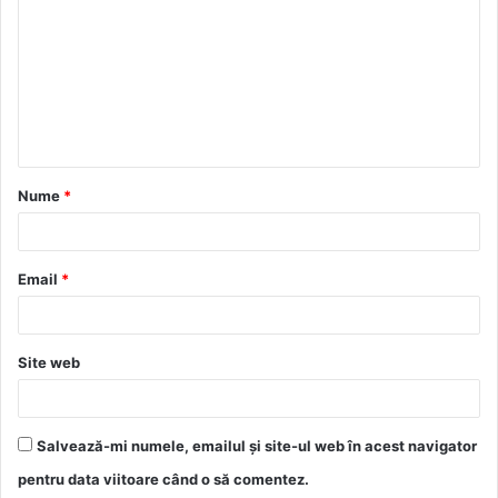
o
m
e
n
t
a
Nume
*
r
i
u
Email
*
*
Site web
Salvează-mi numele, emailul și site-ul web în acest navigator
pentru data viitoare când o să comentez.