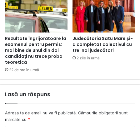
Rezultate îngrijorătoare la
Judecătoria Satu Mare și-
examenul pentru permis:
a completat colectivul cu
mai bine de unul din doi
trei noi judecători
candidați nu trece proba
2 zile în urmă
teoretică
22 de ore în urmă
Lasă un răspuns
Adresa ta de email nu va fi publicată.
Câmpurile obligatorii sunt
marcate cu
*
C