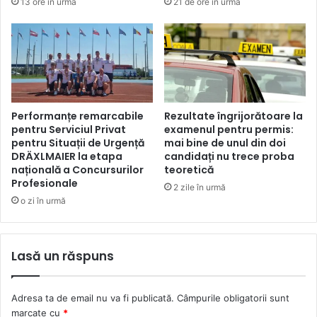
13 ore în urmă
21 de ore în urmă
Performanțe remarcabile
Rezultate îngrijorătoare la
pentru Serviciul Privat
examenul pentru permis:
pentru Situații de Urgență
mai bine de unul din doi
DRÄXLMAIER la etapa
candidați nu trece proba
națională a Concursurilor
teoretică
Profesionale
2 zile în urmă
o zi în urmă
Lasă un răspuns
Adresa ta de email nu va fi publicată.
Câmpurile obligatorii sunt
marcate cu
*