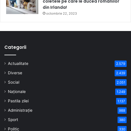
coletele pe care le ducea românilor
din Irlanda!
octombrie 22, 2023
Categorii
Actualitate
2.579
Diverse
2.439
Social
2.051
Naționale
1.249
Pastila zilei
1.137
Administrație
988
Sport
380
Politic
330