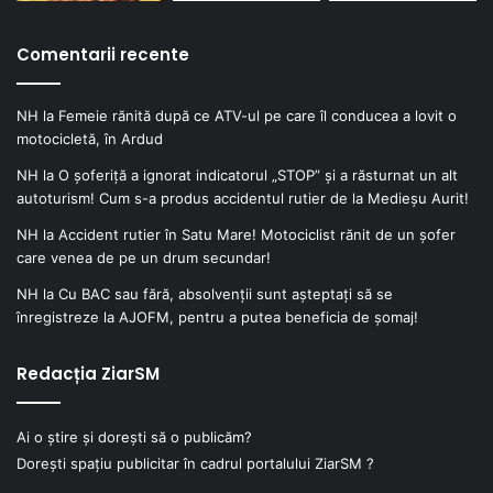
Comentarii recente
NH
la
Femeie rănită după ce ATV-ul pe care îl conducea a lovit o
motocicletă, în Ardud
NH
la
O șoferiță a ignorat indicatorul „STOP” și a răsturnat un alt
autoturism! Cum s-a produs accidentul rutier de la Medieșu Aurit!
NH
la
Accident rutier în Satu Mare! Motociclist rănit de un șofer
care venea de pe un drum secundar!
NH
la
Cu BAC sau fără, absolvenții sunt așteptați să se
înregistreze la AJOFM, pentru a putea beneficia de șomaj!
Redacția ZiarSM
Ai o știre și dorești să o publicăm?
Dorești spațiu publicitar în cadrul portalului ZiarSM ?