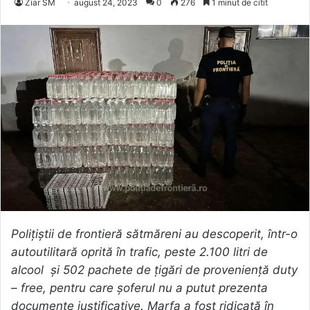
Ziar SM
august 24, 2023
0
276
1 minut de citit
Poliţiştii de frontieră sătmăreni au descoperit, într-o
autoutilitară oprită în trafic, peste 2.100 litri de
alcool și 502 pachete de țigări de proveniență duty
– free, pentru care șoferul nu a putut prezenta
documente justificative. Marfa a fost ridicată în