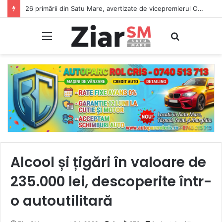
26 primării din Satu Mare, avertizate de vicepremierul Oana Gheorghiu: Dacă nu se înscriu în Ghișeul.ro, pierd bani de la bugetul de stat
Meniu
Caută
Alcool și țigări în valoare de
235.000 lei, descoperite într-
o autoutilitară