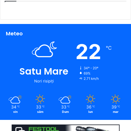
Meteo
22
℃
Satu Mare
34º - 20º
69%
2.71 km/h
Nori risipiți
34
33
33
36
39
℃
℃
℃
℃
℃
vin
sâm
Dum
lun
mar