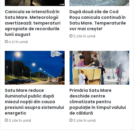
Canicula se intensifică în
După două zile de Cod
Satu Mare. Meteorologii
Roșu canicula continuă în
avertizează: temperaturi
Satu Mare. Temperaturile
apropiate de recordurile
vor mai crește!
lunii august
2 zile în urmă
o zi în urmă
Satu Mare reduce
Primăria Satu Mare
iluminatul public după
deschide centre
miezul nopții din cauza
climatizate pentru
presiunii asupra sistemului
populație în timpul valului
energetic
de căldură
3 zile în urmă
3 zile în urmă