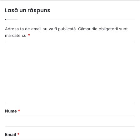
Lasă un răspuns
Adresa ta de email nu va fi publicată.
Câmpurile obligatorii sunt
marcate cu
*
C
o
m
e
n
t
a
Nume
*
r
i
u
Email
*