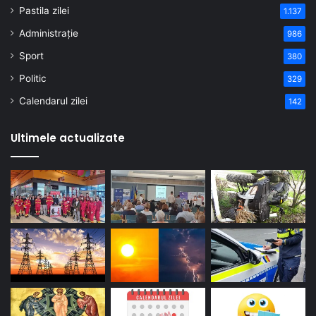
Pastila zilei
1.137
Administrație
986
Sport
380
Politic
329
Calendarul zilei
142
Ultimele actualizate