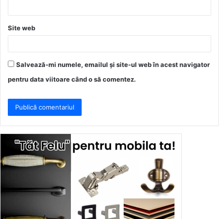
*
Site web
Salvează-mi numele, emailul și site-ul web în acest navigator
pentru data viitoare când o să comentez.