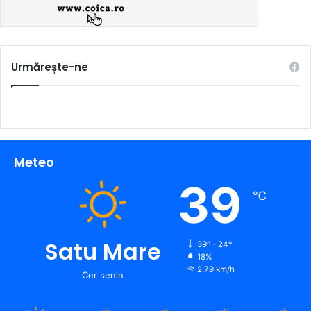
Urmărește-ne
Meteo
39
℃
Satu Mare
39º - 24º
18%
2.79 km/h
Cer senin