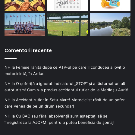
Comentarii recente
NH
la
Femeie rănită după ce ATV-ul pe care îl conducea a lovit o
motocicletă, în Ardud
NH
la
O șoferiță a ignorat indicatorul „STOP” și a răsturnat un alt
autoturism! Cum s-a produs accidentul rutier de la Medieșu Aurit!
NH
la
Accident rutier în Satu Mare! Motociclist rănit de un șofer
care venea de pe un drum secundar!
NH
la
Cu BAC sau fără, absolvenții sunt așteptați să se
înregistreze la AJOFM, pentru a putea beneficia de șomaj!