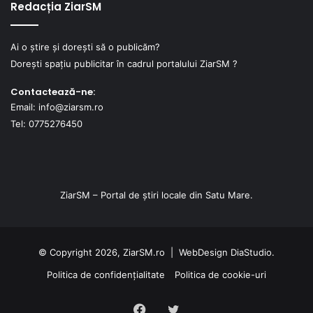
Redacția ZiarSM
Ai o știre și dorești să o publicăm?
Dorești spațiu publicitar în cadrul portalului ZiarSM ?
Contactează-ne:
Email: info@ziarsm.ro
Tel: 0775276450
ZiarSM – Portal de știri locale din Satu Mare.
© Copyright 2026, ZiarSM.ro |
WebDesign
DiaStudio.
Politica de confidențialitate
Politica de cookie-uri
Facebook
Twitter