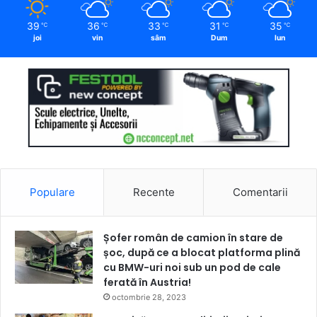
39
36
33
31
35
℃
℃
℃
℃
℃
joi
vin
sâm
Dum
lun
Populare
Recente
Comentarii
Șofer român de camion în stare de
șoc, după ce a blocat platforma plină
cu BMW-uri noi sub un pod de cale
ferată în Austria!
octombrie 28, 2023