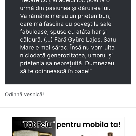
fiecare colț al acelui loc poartă o
urmă din pasiunea și dăruirea lui.
Va rămâne mereu un prieten bun,
care mă fascina cu poveștile sale
fabuloase, spuse cu atâta har și
căldură. (…) Fără Gyüre Lajos, Satu
Mare e mai sărac. Însă nu vom uita
niciodată generozitatea, umorul și
prietenia sa neprețuită. Dumnezeu
să te odihnească în pace!”
Odihnă veșnică!