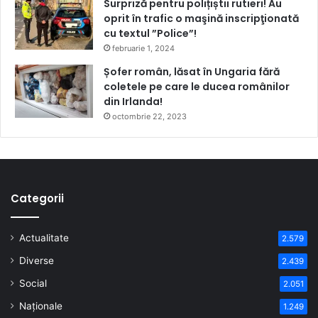
Surpriză pentru polițiștii rutieri! Au
oprit în trafic o maşină inscripţionată
cu textul ”Police”!
februarie 1, 2024
Șofer român, lăsat în Ungaria fără
coletele pe care le ducea românilor
din Irlanda!
octombrie 22, 2023
Categorii
Actualitate
2.579
Diverse
2.439
Social
2.051
Naționale
1.249