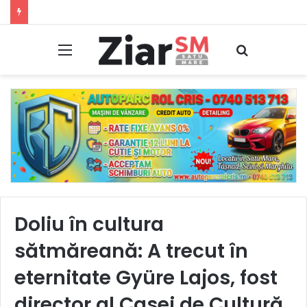
Accident rutier: Băut, cu permisul anulat și pe un ATV neînmatriculat, s-a răsturnat pe un drum forestier din Bixad
Meniu
Caută
Doliu în cultura
sătmăreană: A trecut în
eternitate Gyüre Lajos, fost
director al Casei de Cultură