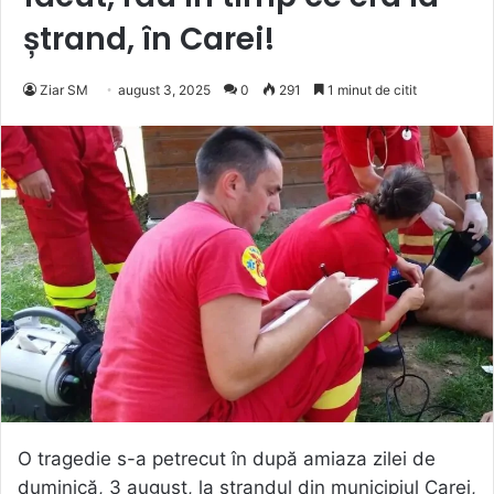
ștrand, în Carei!
Ziar SM
august 3, 2025
0
291
1 minut de citit
O tragedie s-a petrecut în după amiaza zilei de
duminică, 3 august, la ștrandul din municipiul Carei,