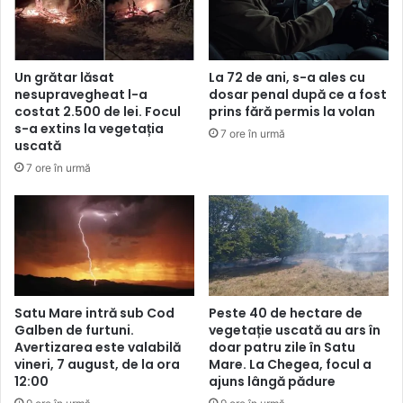
Un grătar lăsat
La 72 de ani, s-a ales cu
nesupravegheat l-a
dosar penal după ce a fost
costat 2.500 de lei. Focul
prins fără permis la volan
s-a extins la vegetația
7 ore în urmă
uscată
7 ore în urmă
Satu Mare intră sub Cod
Peste 40 de hectare de
Galben de furtuni.
vegetație uscată au ars în
Avertizarea este valabilă
doar patru zile în Satu
vineri, 7 august, de la ora
Mare. La Chegea, focul a
12:00
ajuns lângă pădure