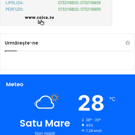
Urmărește-ne
Meteo
28
℃
Satu Mare
28º - 20º
45%
7.28 km/h
Nori risipiți