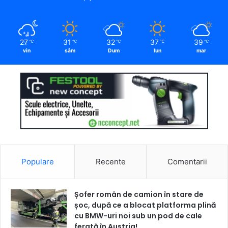
27
31
32
37
39
℃
℃
℃
℃
℃
vin
sâm
Dum
lun
mar
Populare
Recente
Comentarii
Șofer român de camion în stare de
șoc, după ce a blocat platforma plină
cu BMW-uri noi sub un pod de cale
ferată în Austria!