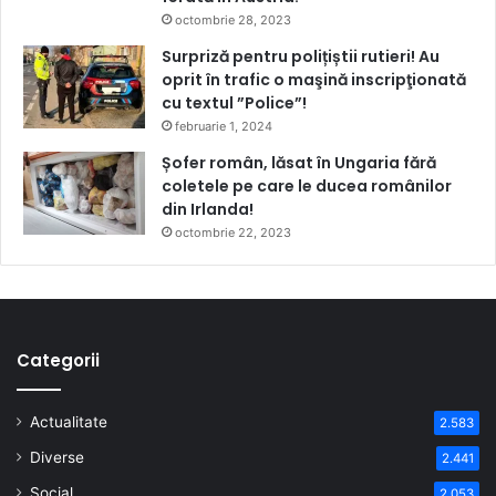
octombrie 28, 2023
Surpriză pentru polițiștii rutieri! Au
oprit în trafic o maşină inscripţionată
cu textul ”Police”!
februarie 1, 2024
Șofer român, lăsat în Ungaria fără
coletele pe care le ducea românilor
din Irlanda!
octombrie 22, 2023
Categorii
Actualitate
2.583
Diverse
2.441
Social
2.053