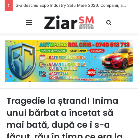
S-a deschis Expo Industry Satu Mare 2026. Companii, antreprenori și artiști, timp de trei zile în Grădina Romei
Meniu
Caută
Tragedie la ștrand! Inima
unui bărbat a încetat să
mai bată, după ce i s-a
făcut, rău în timp ce era la