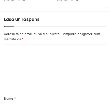
9 ore în urmă
9 ore în urmă
Lasă un răspuns
Adresa ta de email nu va fi publicată.
Câmpurile obligatorii sunt
marcate cu
*
C
o
m
e
n
t
a
Nume
*
r
i