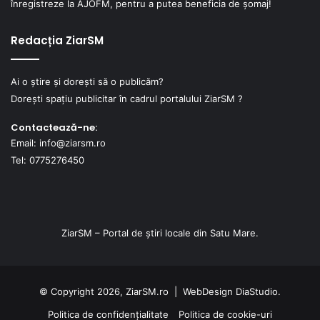
înregistreze la AJOFM, pentru a putea beneficia de șomaj!
Redacția ZiarSM
Ai o știre și dorești să o publicăm?
Dorești spațiu publicitar în cadrul portalului ZiarSM ?
Contactează-ne:
Email: info@ziarsm.ro
Tel: 0775276450
ZiarSM – Portal de știri locale din Satu Mare.
© Copyright 2026, ZiarSM.ro |
WebDesign
DiaStudio.
Politica de confidențialitate
Politica de cookie-uri