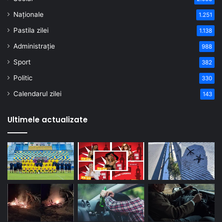
Naționale
1.251
Pastila zilei
1.138
Administrație
988
Sport
382
Politic
330
Calendarul zilei
143
Ultimele actualizate