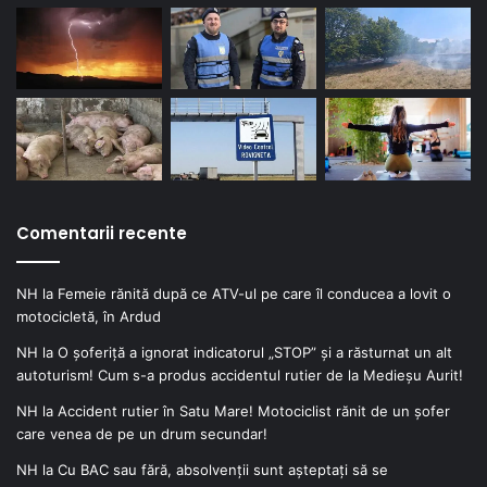
Comentarii recente
NH
la
Femeie rănită după ce ATV-ul pe care îl conducea a lovit o
motocicletă, în Ardud
NH
la
O șoferiță a ignorat indicatorul „STOP” și a răsturnat un alt
autoturism! Cum s-a produs accidentul rutier de la Medieșu Aurit!
NH
la
Accident rutier în Satu Mare! Motociclist rănit de un șofer
care venea de pe un drum secundar!
NH
la
Cu BAC sau fără, absolvenții sunt așteptați să se