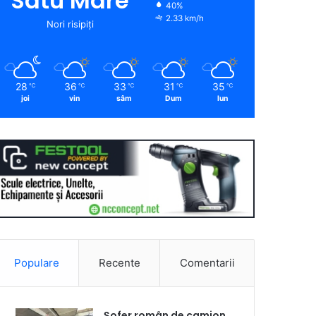
Satu Mare
40%
2.33 km/h
Nori risipiți
28
36
33
31
35
℃
℃
℃
℃
℃
joi
vin
sâm
Dum
lun
Populare
Recente
Comentarii
Șofer român de camion