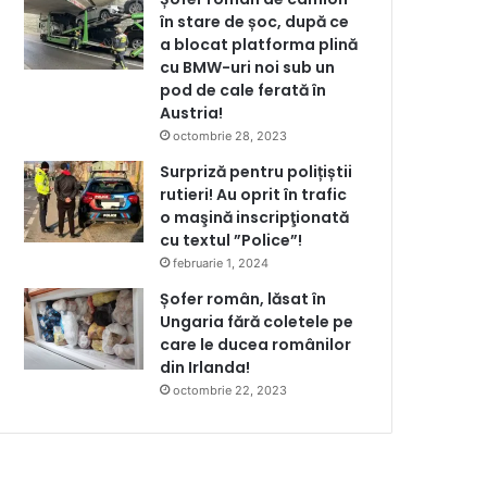
în stare de șoc, după ce
a blocat platforma plină
cu BMW-uri noi sub un
pod de cale ferată în
Austria!
octombrie 28, 2023
Surpriză pentru polițiștii
rutieri! Au oprit în trafic
o maşină inscripţionată
cu textul ”Police”!
februarie 1, 2024
Șofer român, lăsat în
Ungaria fără coletele pe
care le ducea românilor
din Irlanda!
octombrie 22, 2023