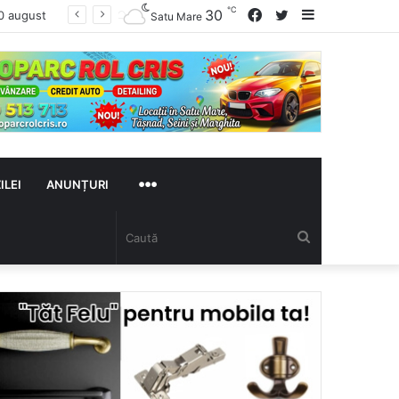
℃
Facebook
Twitter
Sidebar
30
26 primării din Satu Mare, avertizate de vicepremierul Oana Gheorghiu: Dacă nu se înscriu în Ghișeul.ro, pierd bani de la bugetul de stat
Satu Mare
MAI
ILEI
ANUNȚURI
Caută
MULTE