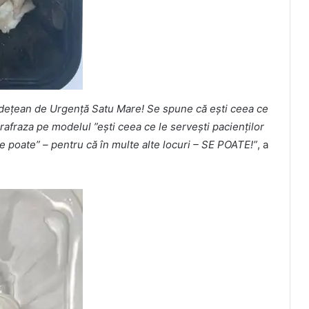
udețean de Urgență Satu Mare! Se spune că ești ceea ce
afraza pe modelul ”ești ceea ce le servești pacienților
 se poate” – pentru că în multe alte locuri – SE POATE!”
, a