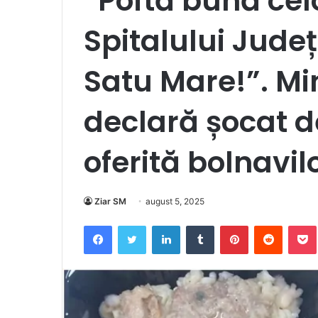
”Poftă bună cel
Spitalului Jude
Satu Mare!”. Min
declară șocat 
oferită bolnavil
Ziar SM
august 5, 2025
Facebook
Twitter
LinkedIn
Tumblr
Pinterest
Reddit