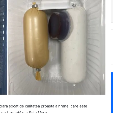
lară șocat de calitatea proastă a hranei care este
an de Urgență din Satu Mare.