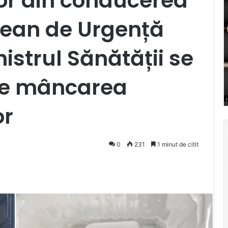
or din conducerea
țean de Urgență
istrul Sănătății se
de mâncarea
or
0
231
1 minut de citit
Pocket