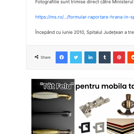
Fotografiile sunt trimise direct către Ministerul
https://ms.ro/…/formular-raportare-hrana-in-sp
Începând cu iunie 2010, Spitalul Județean a tr
Facebook
Twitter
LinkedIn
Tumblr
Pint
Share