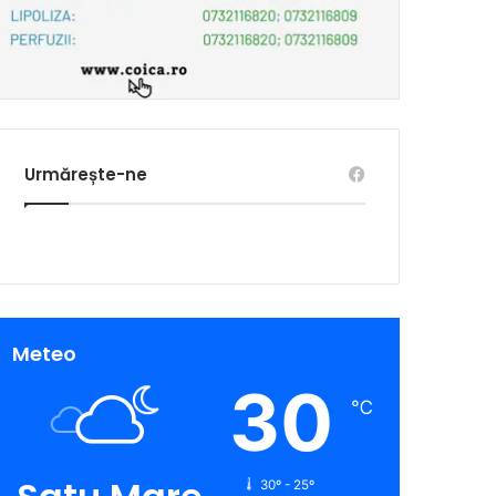
Urmărește-ne
Meteo
30
℃
30º - 25º