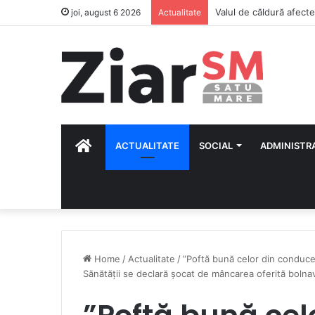
joi, august 6 2026
Actualitate
HOME
ACTUALITATE
SOCIAL
ADMINISTR
Home
/
Actualitate
/
”Poftă bună celor din conduce
Sănătății se declară șocat de mâncarea oferită bolnav