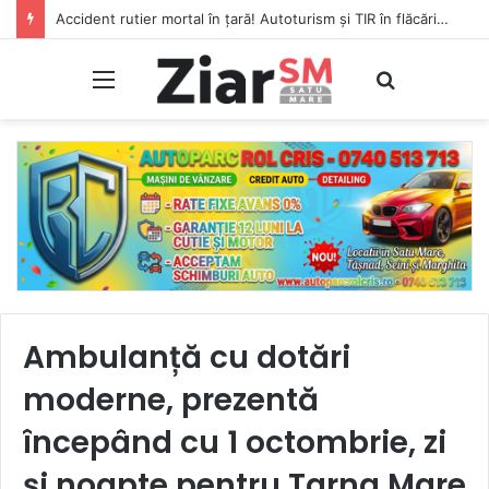
Accident rutier mortal în țară! Autoturism și TIR în flăcări, șofer carbonizat!
Meniu
Caută
Ambulanță cu dotări
moderne, prezentă
începând cu 1 octombrie, zi
și noapte pentru Tarna Mare