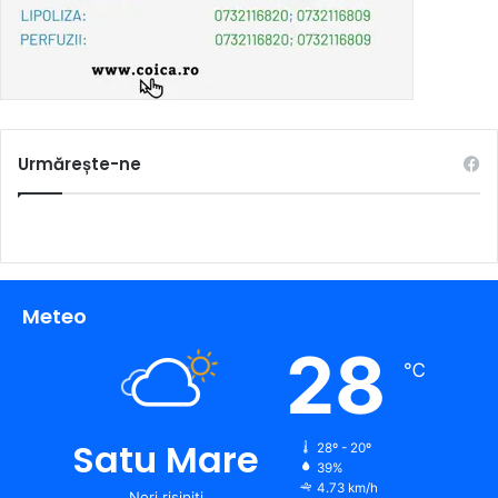
Urmărește-ne
Meteo
28
℃
Satu Mare
28º - 20º
39%
4.73 km/h
Nori risipiți