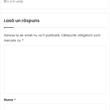
o zi în urmă
Lasă un răspuns
Adresa ta de email nu va fi publicată.
Câmpurile obligatorii sunt
marcate cu
*
C
o
m
e
n
t
a
Nume
*
r
i