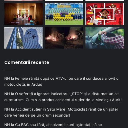
Comentarii recente
NH
la
Femeie rănită după ce ATV-ul pe care îl conducea a lovit o
motocicletă, în Ardud
NH
la
O șoferiță a ignorat indicatorul „STOP” și a răsturnat un alt
autoturism! Cum s-a produs accidentul rutier de la Medieșu Aurit!
NH
la
Accident rutier în Satu Mare! Motociclist rănit de un șofer
care venea de pe un drum secundar!
NH
la
Cu BAC sau fără, absolvenții sunt așteptați să se