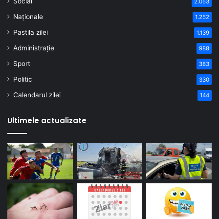
Social
2.053
Naționale
1.252
Pastila zilei
1.139
Administrație
988
Sport
383
Politic
330
Calendarul zilei
144
Ultimele actualizate