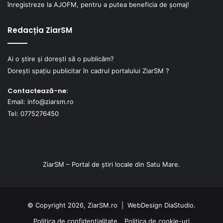
înregistreze la AJOFM, pentru a putea beneficia de șomaj!
Redacția ZiarSM
Ai o știre și dorești să o publicăm?
Dorești spațiu publicitar în cadrul portalului ZiarSM ?
Contactează-ne:
Email: info@ziarsm.ro
Tel: 0775276450
ZiarSM – Portal de știri locale din Satu Mare.
© Copyright 2026, ZiarSM.ro |
WebDesign
DiaStudio.
Politica de confidențialitate
Politica de cookie-uri