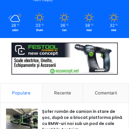
28
33
36
38
32
℃
℃
℃
℃
℃
sâm
Dum
lun
mar
mie
Populare
Recente
Comentarii
Șofer român de camion în stare de
șoc, după ce a blocat platforma plină
cu BMW-uri noi sub un pod de cale