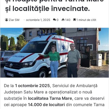
și localitățile învecinate.
Ziar SM
octombrie 1, 2025
0
140
1 minut de citit
De la
1 octombrie 2025
, Serviciul de Ambulanță
Județean Satu Mare a operaționalizat o nouă
substație în
localitatea Tarna Mare
, care va deservi
cei aproape
14.000 de locuitori
din comunele Tarna