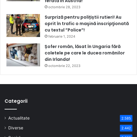
ferată în Austria!
octombrie 28, 2023
Surpriză pentru polițiștii rutieri! Au
oprit în trafic o maşină inscripţionată
cu textul ”Police”!
februarie 1, 2024
Șofer român, lăsat în Ungaria fără
coletele pe care le ducea românilor
din Irlanda!
octombrie 22, 2023
Categorii
Actualitate
2.585
Diverse
2.442