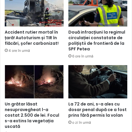
Accident rutier mortal în
Două infracțiuni la regimul
țară! Autoturism și TIR în
circulației constatate de
flăcări, șofer carbonizat!
polițiștii de frontieră de la
SPF Petea
4 ore în urmă
6 ore în urmă
Un grătar lăsat
La 72 de ani, s-a ales cu
nesupravegheat l-a
dosar penal după ce a fost
costat 2.500 de lei. Focul
prins fără permis la volan
s-a extins la vegetația
o zi în urmă
uscată