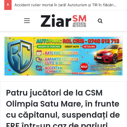
Accident rutier mortal în țară! Autoturism și TIR în flăcări, șofer carbonizat!
Meniu
Caută
Patru jucători de la CSM
Olimpia Satu Mare, în frunte
cu căpitanul, suspendați de
FRF într-un caz de pariuri