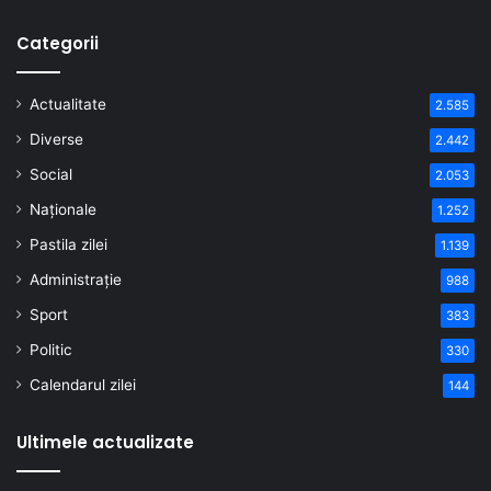
Categorii
Actualitate
2.585
Diverse
2.442
Social
2.053
Naționale
1.252
Pastila zilei
1.139
Administrație
988
Sport
383
Politic
330
Calendarul zilei
144
Ultimele actualizate