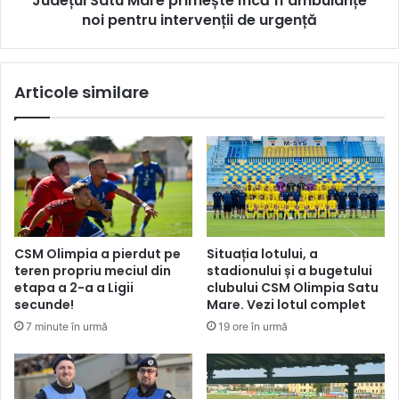
Județul Satu Mare primește încă 11 ambulanțe
noi pentru intervenții de urgență
Articole similare
CSM Olimpia a pierdut pe
Situația lotului, a
teren propriu meciul din
stadionului și a bugetului
etapa a 2-a a Ligii
clubului CSM Olimpia Satu
secunde!
Mare. Vezi lotul complet
7 minute în urmă
19 ore în urmă