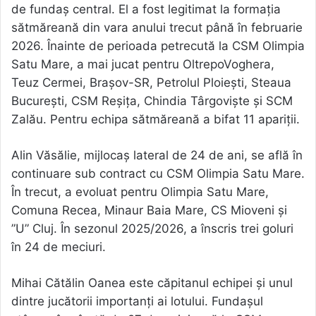
de fundaș central. El a fost legitimat la formația
sătmăreană din vara anului trecut până în februarie
2026. Înainte de perioada petrecută la CSM Olimpia
Satu Mare, a mai jucat pentru OltrepoVoghera,
Teuz Cermei, Brașov-SR, Petrolul Ploiești, Steaua
București, CSM Reșița, Chindia Târgoviște și SCM
Zalău. Pentru echipa sătmăreană a bifat 11 apariții.
Alin Văsălie, mijlocaș lateral de 24 de ani, se află în
continuare sub contract cu CSM Olimpia Satu Mare.
În trecut, a evoluat pentru Olimpia Satu Mare,
Comuna Recea, Minaur Baia Mare, CS Mioveni și
”U” Cluj. În sezonul 2025/2026, a înscris trei goluri
în 24 de meciuri.
Mihai Cătălin Oanea este căpitanul echipei și unul
dintre jucătorii importanți ai lotului. Fundașul