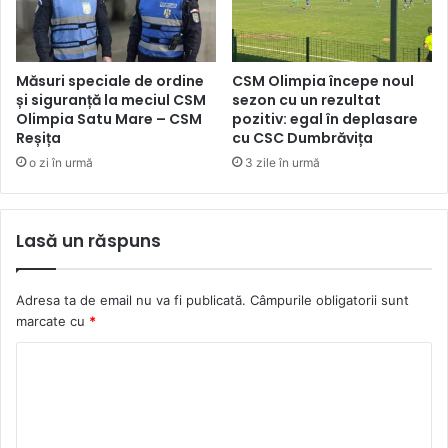
Măsuri speciale de ordine
CSM Olimpia începe noul
și siguranță la meciul CSM
sezon cu un rezultat
Olimpia Satu Mare – CSM
pozitiv: egal în deplasare
Reșița
cu CSC Dumbrăvița
o zi în urmă
3 zile în urmă
Lasă un răspuns
Adresa ta de email nu va fi publicată.
Câmpurile obligatorii sunt
marcate cu
*
C
o
m
e