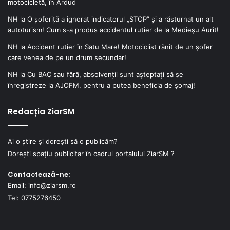
motocicletă, în Ardud
NH
la
O șoferiță a ignorat indicatorul „STOP” și a răsturnat un alt
autoturism! Cum s-a produs accidentul rutier de la Medieșu Aurit!
NH
la
Accident rutier în Satu Mare! Motociclist rănit de un șofer
care venea de pe un drum secundar!
NH
la
Cu BAC sau fără, absolvenții sunt așteptați să se
înregistreze la AJOFM, pentru a putea beneficia de șomaj!
Redacția ZiarSM
Ai o știre și dorești să o publicăm?
Dorești spațiu publicitar în cadrul portalului ZiarSM ?
Contactează-ne:
Email: info@ziarsm.ro
Tel: 0775276450