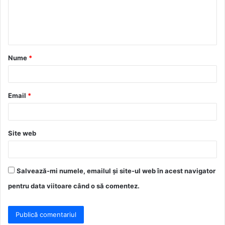
n
t
a
Nume
*
r
i
u
Email
*
*
Site web
Salvează-mi numele, emailul și site-ul web în acest navigator
pentru data viitoare când o să comentez.