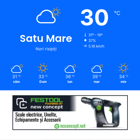
30
℃
Satu Mare
31º - 19º
37%
5.16 km/h
Nori risipiți
31
33
36
39
34
℃
℃
℃
℃
℃
sâm
Dum
lun
mar
mie