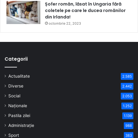
Șofer român, lăsat în Ungaria fără
coletele pe care le ducea românilor
din Irlanda!
octombrie 22, 2023
Categorii
Actualitate
2.585
Diverse
2.442
Social
2.053
Naționale
1.252
Pastila zilei
1.139
Administrație
988
Sport
383