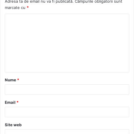
Adresa ta de email nu va fi publicată.
Câmpurile obligatorii sunt
marcate cu
*
C
o
m
e
n
t
a
Nume
*
r
i
u
Email
*
*
Site web