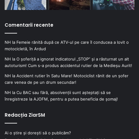
Comentarii recente
NH
la
Femeie rănită după ce ATV-ul pe care îl conducea a lovit o
motocicletă, în Ardud
NH
la
O șoferiță a ignorat indicatorul „STOP” și a răsturnat un alt
autoturism! Cum s-a produs accidentul rutier de la Medieșu Aurit!
NH
la
Accident rutier în Satu Mare! Motociclist rănit de un șofer
care venea de pe un drum secundar!
NH
la
Cu BAC sau fără, absolvenții sunt așteptați să se
înregistreze la AJOFM, pentru a putea beneficia de șomaj!
Redacția ZiarSM
Ai o știre și dorești să o publicăm?