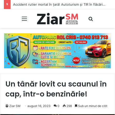
Accident rutier mortal în țară! Autoturism și TIR în flăcări, șofer carbonizat!
Meniu
Caută
Un tânăr lovit cu scaunul în
cap, într-o benzinărie!
Ziar SM
august 16, 2023
0
298
Sub un minut de citit