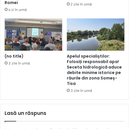
Romei
2 zile în urmă
o zi în urmă
(no title)
Apelul specialiștilor:
Folosiți responsabil apa!
3 zile în urmă
Seceta hidrologică aduce
debite minime istorice pe
râurile din zona Someș-
Tisa
3 zile în urmă
Lasă un răspuns