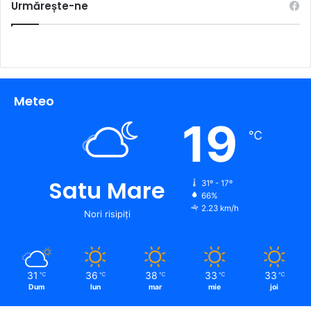
Urmărește-ne
Meteo
19
℃
Satu Mare
31º - 17º
66%
2.23 km/h
Nori risipiți
31
36
38
33
33
℃
℃
℃
℃
℃
Dum
lun
mar
mie
joi