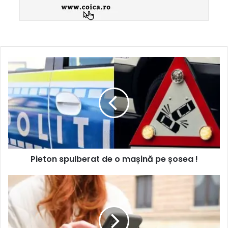
Pieton spulberat de o mașină pe șosea !