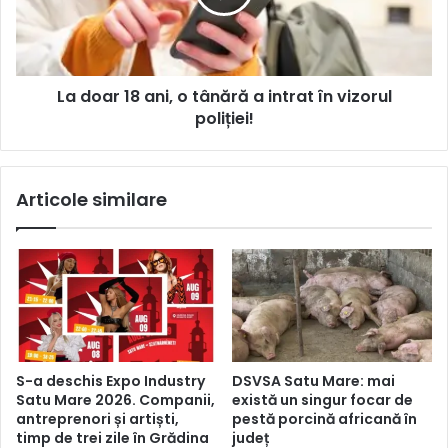
La doar 18 ani, o tânără a intrat în vizorul
poliției!
Articole similare
S-a deschis Expo Industry
DSVSA Satu Mare: mai
Satu Mare 2026. Companii,
există un singur focar de
antreprenori și artiști,
pestă porcină africană în
timp de trei zile în Grădina
județ