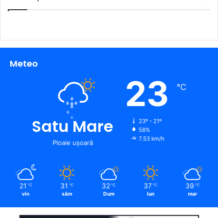
Meteo
23
℃
Satu Mare
23º - 21º
58%
7.53 km/h
Ploaie ușoară
21
31
32
37
39
℃
℃
℃
℃
℃
vin
sâm
Dum
lun
mar