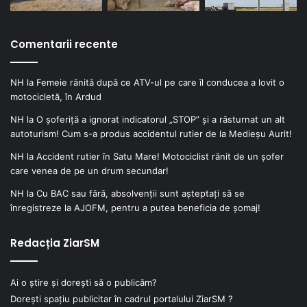
Comentarii recente
NH
la
Femeie rănită după ce ATV-ul pe care îl conducea a lovit o
motocicletă, în Ardud
NH
la
O șoferiță a ignorat indicatorul „STOP” și a răsturnat un alt
autoturism! Cum s-a produs accidentul rutier de la Medieșu Aurit!
NH
la
Accident rutier în Satu Mare! Motociclist rănit de un șofer
care venea de pe un drum secundar!
NH
la
Cu BAC sau fără, absolvenții sunt așteptați să se
înregistreze la AJOFM, pentru a putea beneficia de șomaj!
Redacția ZiarSM
Ai o știre și dorești să o publicăm?
Dorești spațiu publicitar în cadrul portalului ZiarSM ?