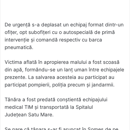
De urgență s-a deplasat un echipaj format dintr-un
ofițer, opt subofițeri cu o autospecială de primă
intervenție și comandă respectiv cu barca
pneumatică.
Victima aflată în apropierea malului a fost scoasă
din apă, formându-se un lanț uman între echipajele
prezente. La salvarea acesteia au participat au
participat pompierii, poliția precum și jandarmii.
Tânăra a fost predată conștientă echipajului
medical TIM și transportată la Spitalul
Județean Satu Mare.
Se pare că tânara s-ar fi aruncat în Someș de pe