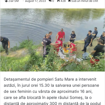
Ziar SM
august 17, 2023
0
428
Sub un minut de citit
Detașamentul de pompieri Satu Mare a intervenit
astăzi, în jurul orei 15.30 la salvarea unei persoane
de sex feminin cu vârsta de aproximativ 16 ani,
care se afla blocată în apele râului Someș, la o
distanţă de aproximativ 300 m distanţă de la podul