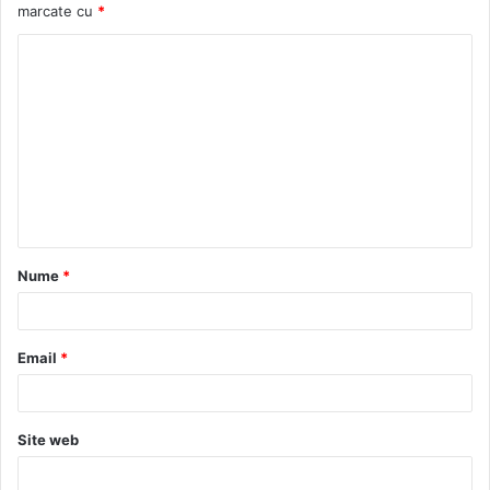
marcate cu
*
C
o
m
e
n
t
a
Nume
*
r
i
u
Email
*
*
Site web