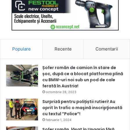
Populare
Recente
Comentarii
Șofer român de camion în stare de
șoc, după ce a blocat platforma plină
cu BMW-uri noi sub un pod de cale
ferată în Austria!
octombrie 28, 2023
Surpriză pentru polițiștii rutieri! Au
oprit în trafic o maşină inscripţionată
cu textul ”Police”!
februarie 1, 2024
Șofer român, lăsat în Ungaria fără