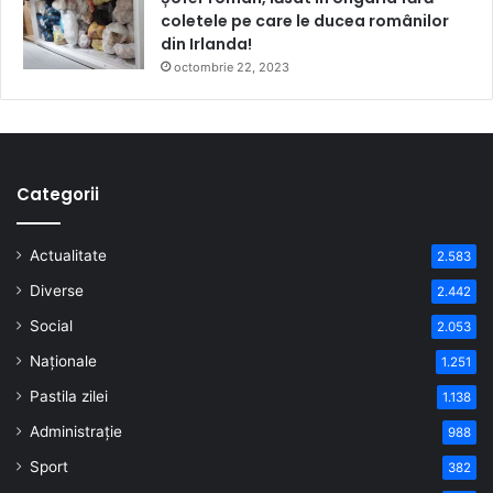
coletele pe care le ducea românilor
din Irlanda!
octombrie 22, 2023
Categorii
Actualitate
2.583
Diverse
2.442
Social
2.053
Naționale
1.251
Pastila zilei
1.138
Administrație
988
Sport
382