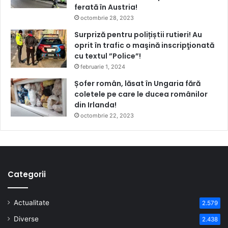
ferată în Austria!
octombrie 28, 2023
Surpriză pentru polițiștii rutieri! Au
oprit în trafic o maşină inscripţionată
cu textul ”Police”!
februarie 1, 2024
Șofer român, lăsat în Ungaria fără
coletele pe care le ducea românilor
din Irlanda!
octombrie 22, 2023
Categorii
Actualitate
2.579
Diverse
2.438