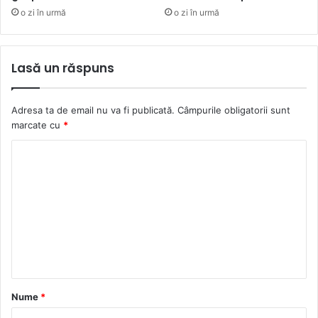
o zi în urmă
o zi în urmă
Lasă un răspuns
Adresa ta de email nu va fi publicată.
Câmpurile obligatorii sunt
marcate cu
*
C
o
m
e
n
t
a
Nume
*
r