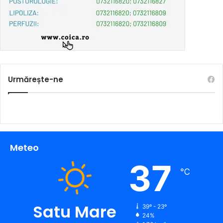
Urmărește-ne
Meteo
37
℃
Satu Mare
39º - 23º
24%