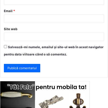
i
u
Email
*
*
Site web
Salvează-mi numele, emailul și site-ul web în acest navigator
pentru data viitoare când o să comentez.