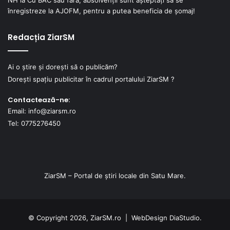
NH
la
Cu BAC sau fără, absolvenții sunt așteptați să se
înregistreze la AJOFM, pentru a putea beneficia de șomaj!
Redacția ZiarSM
Ai o știre și dorești să o publicăm?
Dorești spațiu publicitar în cadrul portalului ZiarSM ?
Contactează-ne:
Email: info@ziarsm.ro
Tel: 0775276450
ZiarSM – Portal de știri locale din Satu Mare.
© Copyright 2026, ZiarSM.ro |
WebDesign
DiaStudio.