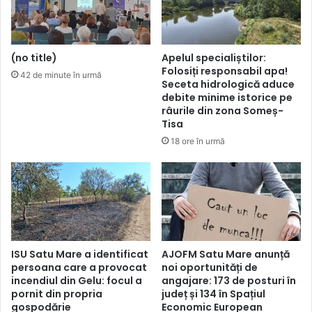
(no title)
Apelul specialiștilor:
Folosiți responsabil apa!
42 de minute în urmă
Seceta hidrologică aduce
debite minime istorice pe
râurile din zona Someș-
Tisa
18 ore în urmă
ISU Satu Mare a identificat
AJOFM Satu Mare anunță
persoana care a provocat
noi oportunități de
incendiul din Gelu: focul a
angajare: 173 de posturi în
pornit din propria
județ și 134 în Spațiul
gospodărie
Economic European