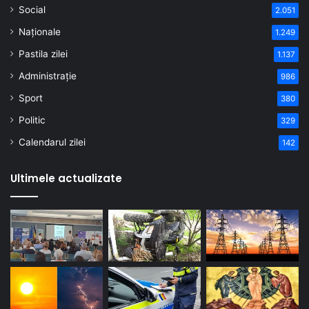
Social
2.051
Naționale
1.249
Pastila zilei
1.137
Administrație
986
Sport
380
Politic
329
Calendarul zilei
142
Ultimele actualizate