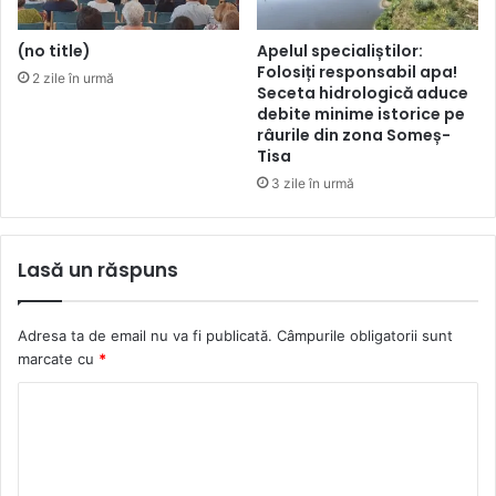
(no title)
Apelul specialiștilor:
Folosiți responsabil apa!
2 zile în urmă
Seceta hidrologică aduce
debite minime istorice pe
râurile din zona Someș-
Tisa
3 zile în urmă
Lasă un răspuns
Adresa ta de email nu va fi publicată.
Câmpurile obligatorii sunt
marcate cu
*
C
o
m