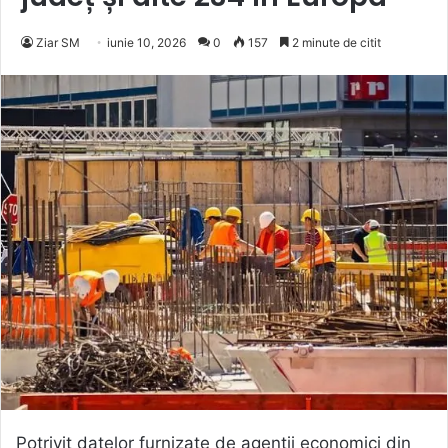
Ziar SM
iunie 10, 2026
0
157
2 minute de citit
Potrivit datelor furnizate de agenții economici din