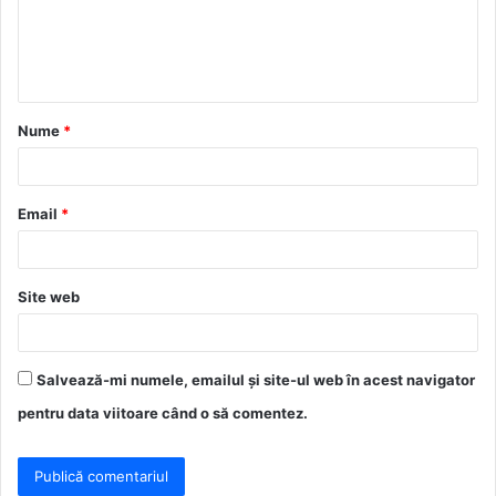
e
n
t
a
Nume
*
r
i
u
Email
*
*
Site web
Salvează-mi numele, emailul și site-ul web în acest navigator
pentru data viitoare când o să comentez.