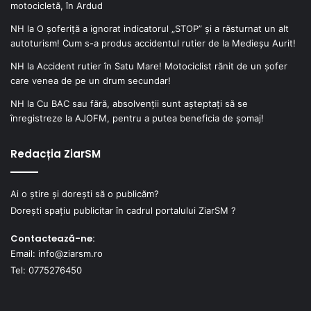
motocicletă, în Ardud
NH
la
O șoferiță a ignorat indicatorul „STOP” și a răsturnat un alt
autoturism! Cum s-a produs accidentul rutier de la Medieșu Aurit!
NH
la
Accident rutier în Satu Mare! Motociclist rănit de un șofer
care venea de pe un drum secundar!
NH
la
Cu BAC sau fără, absolvenții sunt așteptați să se
înregistreze la AJOFM, pentru a putea beneficia de șomaj!
Redacția ZiarSM
Ai o știre și dorești să o publicăm?
Dorești spațiu publicitar în cadrul portalului ZiarSM ?
Contactează-ne:
Email: info@ziarsm.ro
Tel: 0775276450