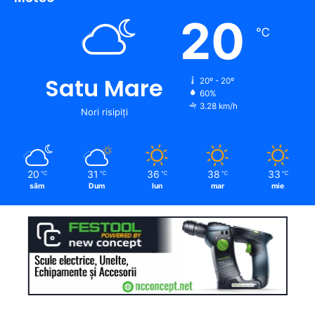
20
℃
Satu Mare
20º - 20º
60%
3.28 km/h
Nori risipiți
20
31
36
38
33
℃
℃
℃
℃
℃
sâm
Dum
lun
mar
mie