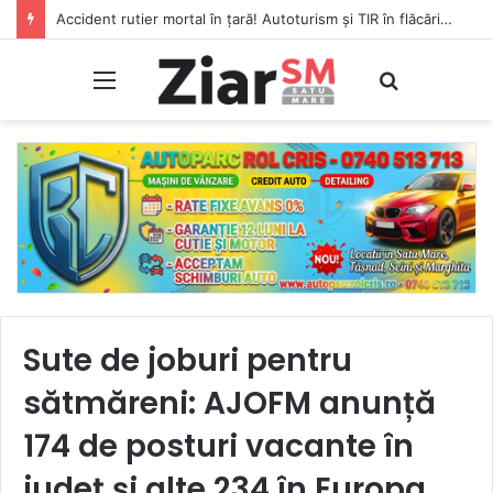
Accident rutier mortal în țară! Autoturism și TIR în flăcări, șofer carbonizat!
Meniu
Caută
Sute de joburi pentru
sătmăreni: AJOFM anunță
174 de posturi vacante în
județ și alte 234 în Europa