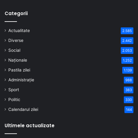
Categorii
Actualitate
2.585
Diverse
2.442
Social
2.053
Naționale
1.252
Pastila zilei
1.139
Administrație
988
Sport
383
Politic
330
Calendarul zilei
144
Ultimele actualizate