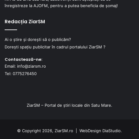
înregistreze la AJOFM, pentru a putea beneficia de șomaj!
Redacția ZiarSM
Ai o știre și dorești să o publicăm?
Dorești spațiu publicitar în cadrul portalului ZiarSM ?
Contactează-ne:
Email: info@ziarsm.ro
Tel: 0775276450
ZiarSM – Portal de știri locale din Satu Mare.
© Copyright 2026, ZiarSM.ro |
WebDesign
DiaStudio.