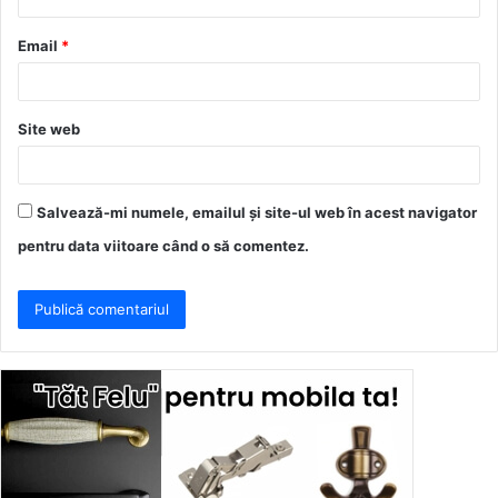
i
u
Email
*
*
Site web
Salvează-mi numele, emailul și site-ul web în acest navigator
pentru data viitoare când o să comentez.