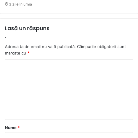
3 zile în urmă
Lasă un răspuns
Adresa ta de email nu va fi publicată.
Câmpurile obligatorii sunt
marcate cu
*
C
o
m
e
n
t
a
Nume
*
r