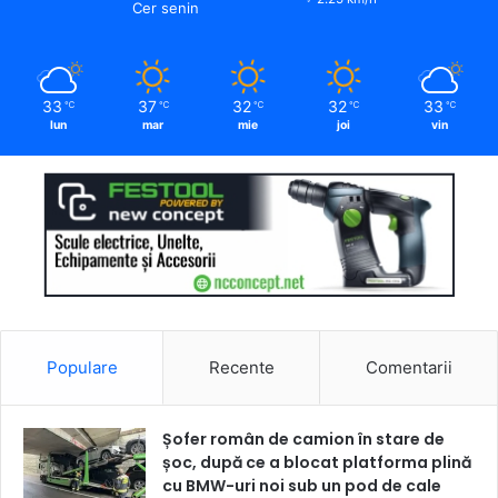
Cer senin
33
37
32
32
33
℃
℃
℃
℃
℃
lun
mar
mie
joi
vin
Populare
Recente
Comentarii
Șofer român de camion în stare de
șoc, după ce a blocat platforma plină
cu BMW-uri noi sub un pod de cale