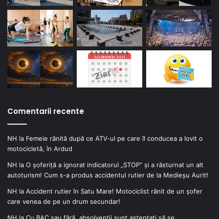
Comentarii recente
NH
la
Femeie rănită după ce ATV-ul pe care îl conducea a lovit o
motocicletă, în Ardud
NH
la
O șoferiță a ignorat indicatorul „STOP” și a răsturnat un alt
autoturism! Cum s-a produs accidentul rutier de la Medieșu Aurit!
NH
la
Accident rutier în Satu Mare! Motociclist rănit de un șofer
care venea de pe un drum secundar!
NH
la
Cu BAC sau fără, absolvenții sunt așteptați să se