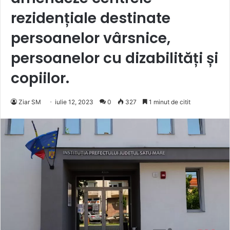
rezidențiale destinate
persoanelor vârsnice,
persoanelor cu dizabilități și
copiilor.
Ziar SM
iulie 12, 2023
0
327
1 minut de citit