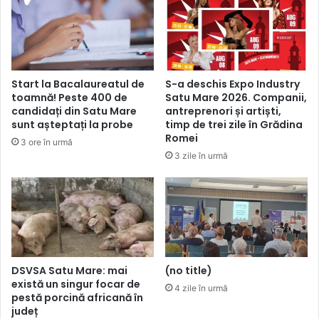
Start la Bacalaureatul de
S-a deschis Expo Industry
toamnă! Peste 400 de
Satu Mare 2026. Companii,
candidați din Satu Mare
antreprenori și artiști,
sunt așteptați la probe
timp de trei zile în Grădina
Romei
3 ore în urmă
3 zile în urmă
DSVSA Satu Mare: mai
(no title)
există un singur focar de
4 zile în urmă
pestă porcină africană în
județ