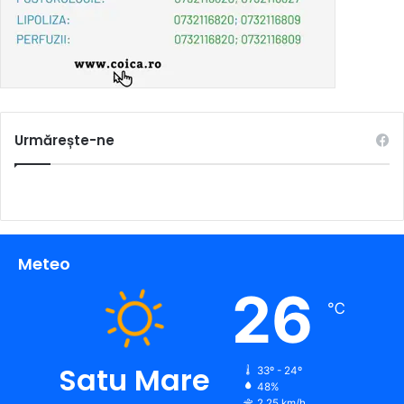
Urmărește-ne
Meteo
26
℃
Satu Mare
33º - 24º
48%
2.25 km/h