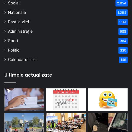
Social
2.054
Naționale
1.254
Pastila zilei
1.141
Administrație
988
Sport
384
Politic
330
Calendarul zilei
146
Ultimele actualizate