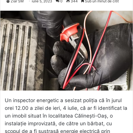
Ziar SM
iulie 5, 2023
0
344
Sub un minut de citit
Un inspector energetic a sesizat poliția că în jurul
orei 12.00 a zilei de ieri, 4 iulie, că ar fi identificat la
un imobil situat în localitatea Călinești-Oaș, o
instalație improvizată, de către un bărbat, cu
scopul de a fi sustrasă energie electrică prin