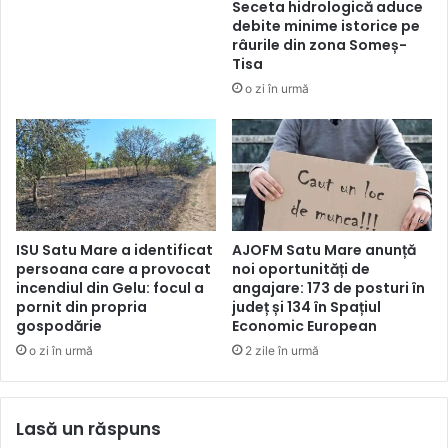
Seceta hidrologică aduce
debite minime istorice pe
râurile din zona Someș-
Tisa
o zi în urmă
ISU Satu Mare a identificat
AJOFM Satu Mare anunță
persoana care a provocat
noi oportunități de
incendiul din Gelu: focul a
angajare: 173 de posturi în
pornit din propria
județ și 134 în Spațiul
gospodărie
Economic European
o zi în urmă
2 zile în urmă
Lasă un răspuns