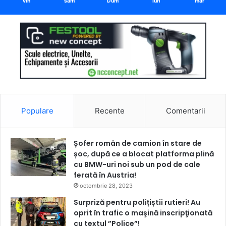
vin
sâm
Dum
lun
mar
Populare
Recente
Comentarii
Șofer român de camion în stare de
șoc, după ce a blocat platforma plină
cu BMW-uri noi sub un pod de cale
ferată în Austria!
octombrie 28, 2023
Surpriză pentru polițiștii rutieri! Au
oprit în trafic o maşină inscripţionată
cu textul ”Police”!