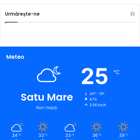
Urmărește-ne
Meteo
25
℃
Satu Mare
34º - 19º
47%
3.56 km/h
Nori risipiți
34
33
33
36
39
℃
℃
℃
℃
℃