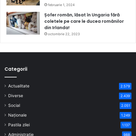
februarie 1, 2024
Șofer român, lăsat în Ungaria fără
coletele pe care le ducea românilor
din Irlanda!
octombrie 22, 2023
Categorii
Actualitate
2.579
Diverse
2.439
Social
2.051
Naționale
1.249
Pastila zilei
1.137
Administrație
988