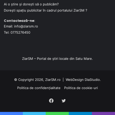
Ai o știre și dorești să o publicăm?
Dorești spațiu publicitar în cadrul portalului ZiarSM ?
Contactează-ne:
Email: info@ziarsm.ro
Tel: 0775276450
ZiarSM – Portal de știri locale din Satu Mare.
© Copyright 2026, ZiarSM.ro |
WebDesign
DiaStudio.
Politica de confidențialitate
Politica de cookie-uri
Facebook
Twitter