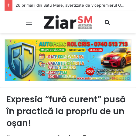
26 primării din Satu Mare, avertizate de vicepremierul Oana Gheorghiu: Dacă nu se înscriu în Ghișeul.ro, pierd bani de la bugetul de stat
Meniu
Caută
Expresia “fură curent” pusă
în practică la propriu de un
oșan!