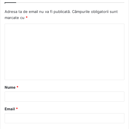
Adresa ta de email nu va fi publicată.
Câmpurile obligatorii sunt
marcate cu
*
C
o
m
e
n
t
a
Nume
*
r
i
u
Email
*
*