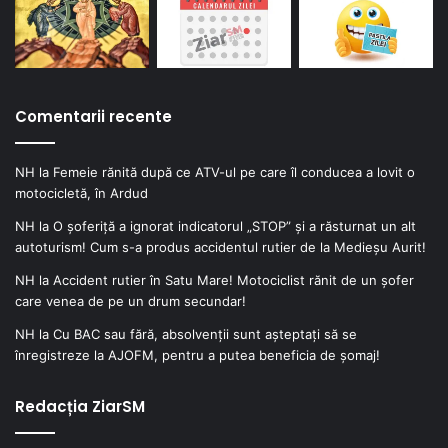
Comentarii recente
NH
la
Femeie rănită după ce ATV-ul pe care îl conducea a lovit o
motocicletă, în Ardud
NH
la
O șoferiță a ignorat indicatorul „STOP” și a răsturnat un alt
autoturism! Cum s-a produs accidentul rutier de la Medieșu Aurit!
NH
la
Accident rutier în Satu Mare! Motociclist rănit de un șofer
care venea de pe un drum secundar!
NH
la
Cu BAC sau fără, absolvenții sunt așteptați să se
înregistreze la AJOFM, pentru a putea beneficia de șomaj!
Redacția ZiarSM