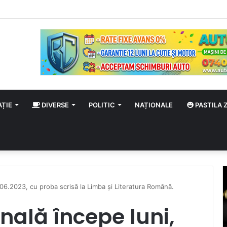
e” continuă la Satu Mare cu două antrenamente gratuite pe malul Someș
AȚIE
DIVERSE
POLITIC
NAȚIONALE
PASTILA Z
.06.2023, cu proba scrisă la Limba și Literatura Română.
nală începe luni,