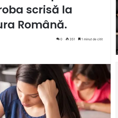
roba scrisă la
tura Română.
0
351
1 minut de citit
Pocket