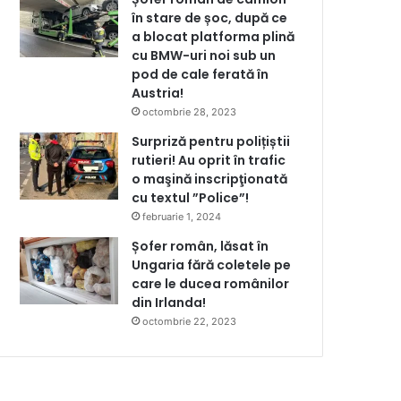
în stare de șoc, după ce
a blocat platforma plină
cu BMW-uri noi sub un
pod de cale ferată în
Austria!
octombrie 28, 2023
Surpriză pentru polițiștii
rutieri! Au oprit în trafic
o maşină inscripţionată
cu textul ”Police”!
februarie 1, 2024
Șofer român, lăsat în
Ungaria fără coletele pe
care le ducea românilor
din Irlanda!
octombrie 22, 2023