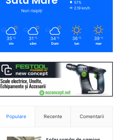
Satu Mare
57%
2.19 km/h
Nori risipiți
35
31
34
36
39
℃
℃
℃
℃
℃
vin
sâm
Dum
lun
mar
Populare
Recente
Comentarii
Șofer român de camion