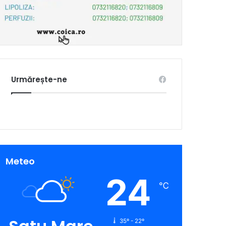
Urmărește-ne
Meteo
24
℃
35º - 22º