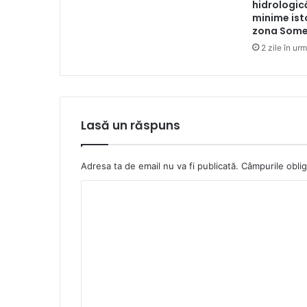
hidrologic
minime isto
zona Some
2 zile în ur
Lasă un răspuns
Adresa ta de email nu va fi publicată.
Câmpurile oblig
C
o
m
e
n
t