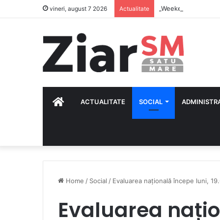
„Weekend în mișcar
vineri, august 7 2026
Actualitate
HOME
ACTUALITATE
SOCIAL
ADMINISTR
Home
/
Social
/
Evaluarea națională începe luni, 19
Evaluarea națio