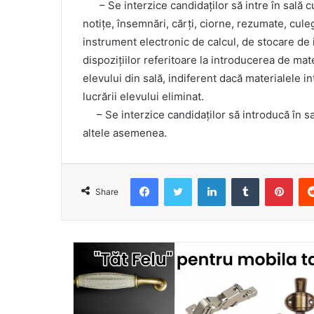
– Se interzice candidaților să intre în sală cu
notițe, însemnări, cărți, ciorne, rezumate, cule
instrument electronic de calcul, de stocare d
dispozițiilor referitoare la introducerea de ma
elevului din sală, indiferent dacă materialele in
lucrării elevului eliminat.
– Se interzice candidaților să introducă în s
altele asemenea.
Facebook
Twitter
LinkedIn
Tumblr
Pint
Share