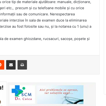
 orice tip de materiale ajutătoare: manuale, dicționare,
geri etc., precum și cu telefoane mobile și cu orice
e informații sau de comunicare. Nerespectarea
teriale interzise în sala de examen duce la eliminarea
terzise au fost folosite sau nu, și la notarea cu 1 (unu) a
ala de examen ghiozdane, rucsacuri, sacoșe, poșete și
erest
Reddit
Share via Email
Print