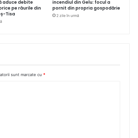
ă aduce debite
incendiul din Gelu: focul a
rice pe râurile din
pornit din propria gospodărie
ș-Tisa
2 zile în urmă
mă
atorii sunt marcate cu
*