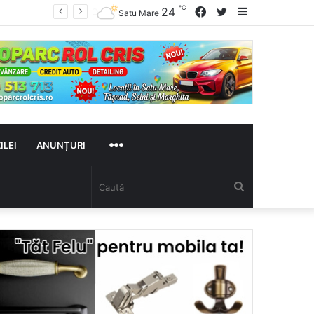
℃
Facebook
Twitter
Sidebar
24
ului
Satu Mare
MAI
ILEI
ANUNȚURI
Caută
MULTE