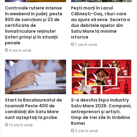
Controale rutiere intense
Pești morți în Lacul
în weekend în județ: peste
Călinești-Oaș, râuri care
800 de sancțiuni și 23 de
au ajuns să sece. Seceta a
certificate de
dus debitele apelor din
înmatriculare reținute!
Satu Mare la minime
Șoferi prinși și în situații
istorice
penale
7 ore în urmă
4 ore în urmă
Start la Bacalaureatul de
S-a deschis Expo Industry
toamnă! Peste 400 de
Satu Mare 2026. Companii,
candidați din Satu Mare
antreprenori și artiști,
sunt așteptați la probe
timp de trei zile în Grădina
Romei
15 ore în urmă
3 zile în urmă