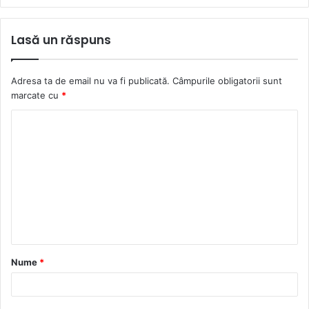
Lasă un răspuns
Adresa ta de email nu va fi publicată.
Câmpurile obligatorii sunt
marcate cu
*
C
o
m
e
n
t
a
Nume
*
r
i
u