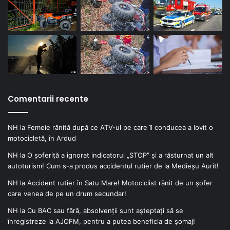
Comentarii recente
NH
la
Femeie rănită după ce ATV-ul pe care îl conducea a lovit o
motocicletă, în Ardud
NH
la
O șoferiță a ignorat indicatorul „STOP” și a răsturnat un alt
autoturism! Cum s-a produs accidentul rutier de la Medieșu Aurit!
NH
la
Accident rutier în Satu Mare! Motociclist rănit de un șofer
care venea de pe un drum secundar!
NH
la
Cu BAC sau fără, absolvenții sunt așteptați să se
înregistreze la AJOFM, pentru a putea beneficia de șomaj!