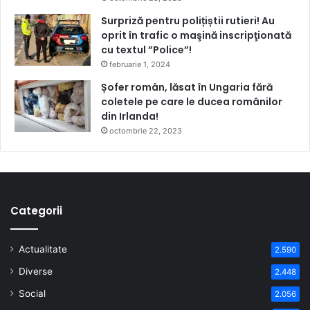
Surpriză pentru polițiștii rutieri! Au
oprit în trafic o maşină inscripţionată
cu textul ”Police”!
februarie 1, 2024
Șofer român, lăsat în Ungaria fără
coletele pe care le ducea românilor
din Irlanda!
octombrie 22, 2023
Categorii
Actualitate
2.590
Diverse
2.448
Social
2.056