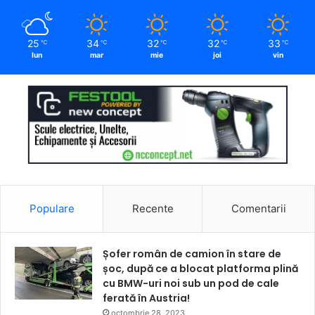
25
34
32
32
33
℃
℃
℃
℃
℃
lun
mar
mie
joi
vin
Populare
Recente
Comentarii
Șofer român de camion în stare de
șoc, după ce a blocat platforma plină
cu BMW-uri noi sub un pod de cale
ferată în Austria!
octombrie 28, 2023