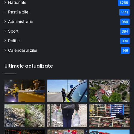
Naționale
1.255
Pastila zilei
1.141
Administrație
989
Sport
384
Politic
330
Calendarul zilei
146
Ultimele actualizate