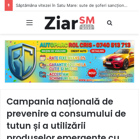
Săptămâna vitezei în Satu Mare: sute de șoferi sancționați și 26 de permise reținute
Meniu
Caută
Campania națională de
prevenire a consumului de
tutun și a utilizării
produselor emergente cu