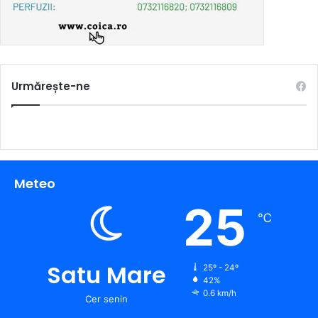
Urmărește-ne
Meteo
25
℃
Satu Mare
25º - 24º
42%
0.6 km/h
Cer senin