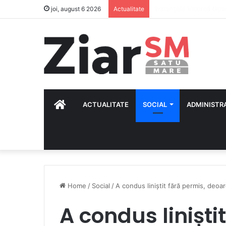
6 august – Schimbarea 
joi, august 6 2026
Actualitate
HOME
ACTUALITATE
SOCIAL
ADMINISTR
Home
/
Social
/
A condus liniștit fără permis, deoar
A condus liniști