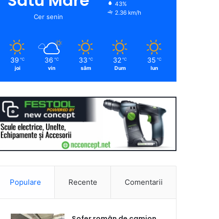
Satu Mare
43%
2.36 km/h
Cer senin
39
36
33
32
35
℃
℃
℃
℃
℃
joi
vin
sâm
Dum
lun
Populare
Recente
Comentarii
Șofer român de camion