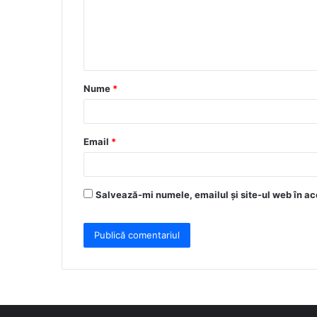
e
n
t
a
Nume
*
r
i
u
Email
*
*
Salvează-mi numele, emailul și site-ul web în ac