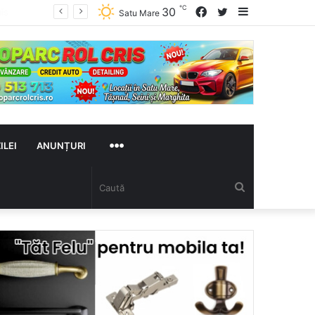
℃
Facebook
Twitter
Sidebar
30
Satu Mare
MAI
ILEI
ANUNȚURI
Caută
MULTE