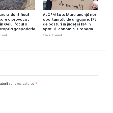
are a identificat
AJOFM Satu Mare anunță noi
care a provocat
oportunități de angajare: 173
in Gelu: focul a
de posturi în județ și 134 în
 propria gospodărie
Spațiul Economic European
n urmă
o zi în urmă
atorii sunt marcate cu
*