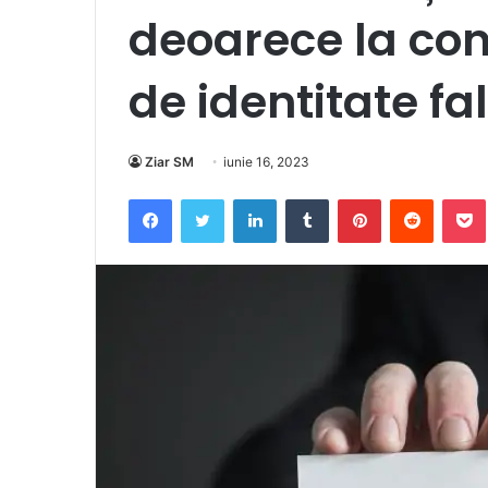
deoarece la con
de identitate fals
Ziar SM
iunie 16, 2023
Facebook
Twitter
LinkedIn
Tumblr
Pinterest
Reddit