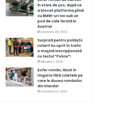
în stare de șoc, după ce
a blocat platforma plină
cu BMW-uri noi sub un
pod de cale ferată în
Austria!
octombrie 28, 2023
Surpriză pentru polițiștii
rutieri! Au oprit în trafic
o maşină inscripţionată
cu textul ”Police”!
februarie 1, 2024
Șofer român, lăsat în
Ungaria fără coletele pe
care le ducea românilor
din Irlanda!
octombrie 22, 2023