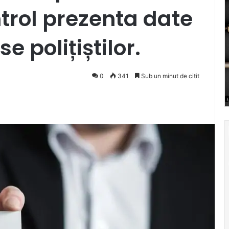
trol prezenta date
e polițiștilor.
0
341
Sub un minut de citit
Pocket