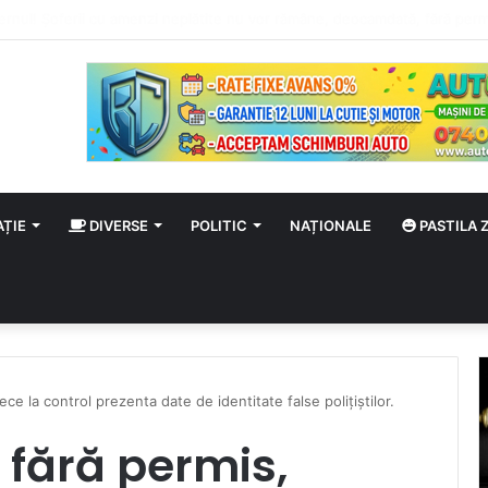
la Față a Domnului! Sărbătoare în calendarul ortodox
AȚIE
DIVERSE
POLITIC
NAȚIONALE
PASTILA Z
ece la control prezenta date de identitate false polițiștilor.
t fără permis,