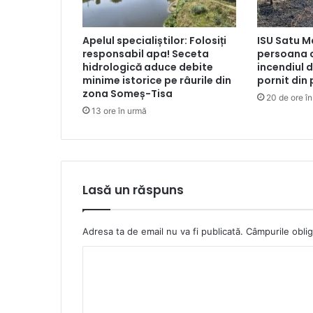
Apelul specialiștilor: Folosiți
ISU Satu M
responsabil apa! Seceta
persoana 
hidrologică aduce debite
incendiul d
minime istorice pe râurile din
pornit din
zona Someș-Tisa
20 de ore î
13 ore în urmă
Lasă un răspuns
Adresa ta de email nu va fi publicată.
Câmpurile oblig
C
o
m