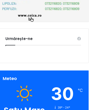
Urmărește-ne
Meteo
30
℃
39º - 24º