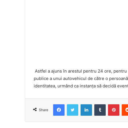
Astfel a ajuns în arestul pentru 24 ore, pentru
publice a unui autovehicul de către o persoan
identitatea, urmând ca instanța să decidă even
Facebook
Twitter
LinkedIn
Tumblr
Pint
Share