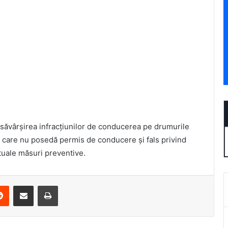
 săvârșirea infracțiunilor de conducerea pe drumurile
ă care nu posedă permis de conducere și fals privind
tuale măsuri preventive.
erest
Reddit
Share via Email
Print